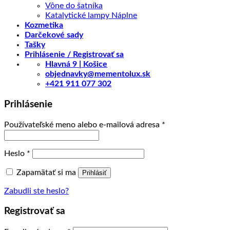
Vône do šatníka
Katalytické lampy Náplne
Kozmetika
Darčekové sady
Tašky
Prihlásenie / Registrovať sa
Hlavná 9 | Košice
objednavky@mementolux.sk
+421 911 077 302
Prihlásenie
Povinné
Používateľské meno alebo e-mailová adresa
*
Povinné
Heslo
*
Zapamätať si ma
Prihlásiť
Zabudli ste heslo?
Registrovať sa