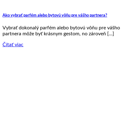
Ako vybrať parfém alebo bytovú vôňu pre vášho partnera?
Vybrať dokonalý parfém alebo bytovú vôňu pre vášho
partnera môže byť krásnym gestom, no zároveň [...]
Čítať viac