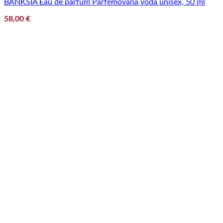
BANKSIA Eau de parfum Parfémovaná voda unisex, 50 ml
58,00
€