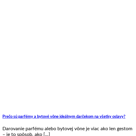
Prečo sú parfémy a bytové vône ideálnym darčekom na všetky oslavy?
Darovanie parfému alebo bytovej vône je viac ako len gestom
– je to spôsob, ako [...]