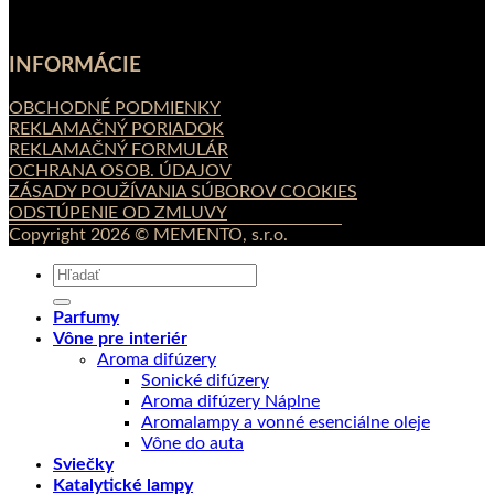
INFORMÁCIE
OBCHODNÉ PODMIENKY
REKLAMAČNÝ PORIADOK
REKLAMAČNÝ FORMULÁR
OCHRANA OSOB. ÚDAJOV
ZÁSADY POUŽÍVANIA SÚBOROV COOKIES
ODSTÚPENIE OD ZMLUVY
Copyright 2026 © MEMENTO, s.r.o.
Hľadať:
Parfumy
Vône pre interiér
Aroma difúzery
Sonické difúzery
Aroma difúzery Náplne
Aromalampy a vonné esenciálne oleje
Vône do auta
Sviečky
Katalytické lampy