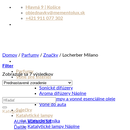
Skip
Hlavná 9 | Košice
to
objednavky@mementolux.sk
content
+421 911 077 302
Domov
/
Parfumy
/
Značky
/
Locherber Milano
Filter
Parfumy
Zobrazuje sa 7 výsledkov
Vône pre interiér
Aroma difúzery
Sonické difúzery
Aroma difúzery Náplne
Aromalampy a vonné esenciálne oleje
Hľadať:
Vône do auta
Sviečky
Kategórie
Katalytické lampy
Vône do šatníka
AURA BUDAPEST
Katalytické lampy Náplne
Ďalšie