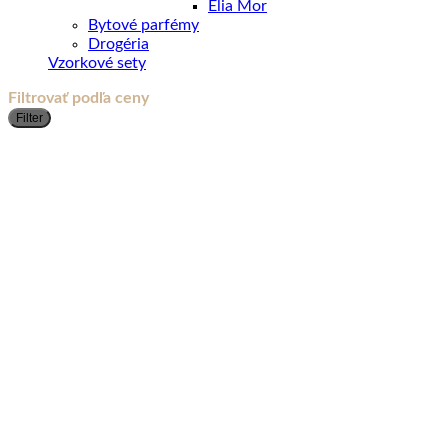
Elia Mor
Bytové parfémy
Drogéria
Vzorkové sety
Filtrovať podľa ceny
M
M
Filter
c
c