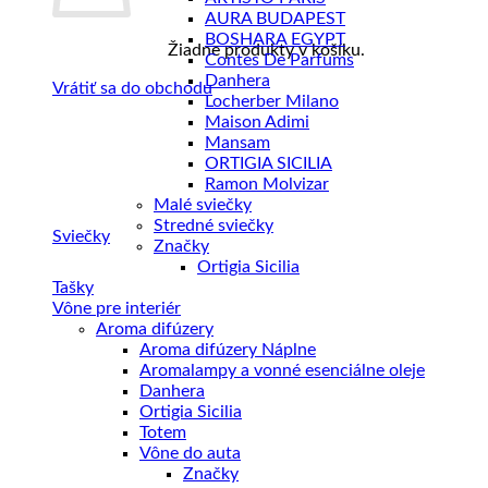
AURA BUDAPEST
BOSHARA EGYPT
Žiadne produkty v košíku.
Contes De Parfums
Danhera
Vrátiť sa do obchodu
Locherber Milano
Maison Adimi
Mansam
ORTIGIA SICILIA
Ramon Molvizar
Malé sviečky
Stredné sviečky
Sviečky
Značky
Ortigia Sicilia
Tašky
Vône pre interiér
Aroma difúzery
Aroma difúzery Náplne
Aromalampy a vonné esenciálne oleje
Danhera
Ortigia Sicilia
Totem
Vône do auta
Značky