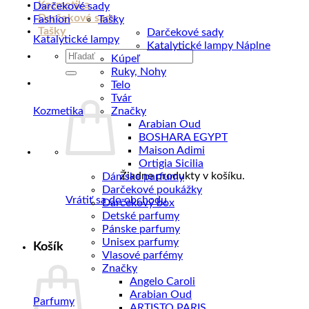
Kozmetika
Darčekové sady
Darčekové sady
Fashion
Tašky
Tašky
Darčekové sady
Katalytické lampy
Katalytické lampy Náplne
Hľadať:
Kúpeľ
Ruky, Nohy
Telo
Tvár
Kozmetika
Značky
Arabian Oud
BOSHARA EGYPT
Maison Adimi
Ortigia Sicilia
Žiadne produkty v košíku.
Dámske parfumy
Darčekové poukážky
Vrátiť sa do obchodu
Darčekový box
Detské parfumy
Pánske parfumy
Unisex parfumy
Košík
Vlasové parfémy
Značky
Angelo Caroli
Arabian Oud
Parfumy
ARTISTO PARIS