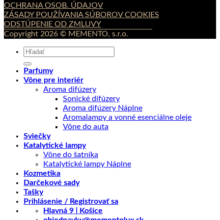
OCHRANA OSOB. ÚDAJOV
ZÁSADY POUŽÍVANIA SÚBOROV COOKIES
ODSTÚPENIE OD ZMLUVY
Copyright 2026 © MEMENTO, s.r.o.
Hľadať:
Parfumy
Vône pre interiér
Aroma difúzery
Sonické difúzery
Aroma difúzery Náplne
Aromalampy a vonné esenciálne oleje
Vône do auta
Sviečky
Katalytické lampy
Vône do šatníka
Katalytické lampy Náplne
Kozmetika
Darčekové sady
Tašky
Prihlásenie / Registrovať sa
Hlavná 9 | Košice