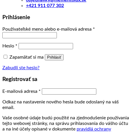
objednavky@mementolux.sk
+421 911 077 302
Prihlásenie
Povinné
Používateľské meno alebo e-mailová adresa
*
Povinné
Heslo
*
Zapamätať si ma
Prihlásiť
Zabudli ste heslo?
Registrovať sa
Povinné
E-mailová adresa
*
Odkaz na nastavenie nového hesla bude odoslaný na váš
email.
Vaše osobné údaje budú použité na zjednodušenie používania
tejto webovej stránky, na správu prihlasovania do vášho účtu
a na iné účely opísané v dokumente
pravidlá ochrany