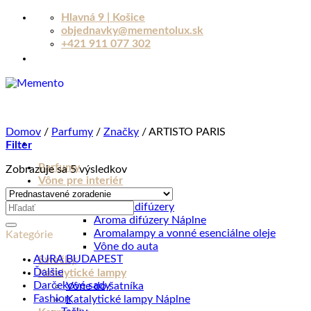
Skip
Hlavná 9 | Košice
to
objednavky@mementolux.sk
content
+421 911 077 302
Domov
/
Parfumy
/
Značky
/
ARTISTO PARIS
Filter
Parfumy
Zobrazuje sa 5 výsledkov
Vône pre interiér
Aroma difúzery
Hľadať:
Sonické difúzery
Aroma difúzery Náplne
Aromalampy a vonné esenciálne oleje
Kategórie
Vône do auta
AURA BUDAPEST
Sviečky
Ďalšie
Katalytické lampy
Darčekové sady
Vône do šatníka
Fashion
Katalytické lampy Náplne