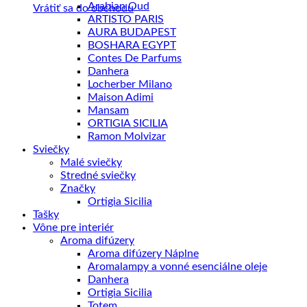
Arabian Oud
Vrátiť sa do obchodu
ARTISTO PARIS
AURA BUDAPEST
BOSHARA EGYPT
Contes De Parfums
Danhera
Locherber Milano
Maison Adimi
Mansam
ORTIGIA SICILIA
Ramon Molvizar
Sviečky
Malé sviečky
Stredné sviečky
Značky
Ortigia Sicilia
Tašky
Vône pre interiér
Aroma difúzery
Aroma difúzery Náplne
Aromalampy a vonné esenciálne oleje
Danhera
Ortigia Sicilia
Totem