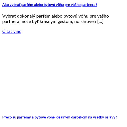
Ako vybrať parfém alebo bytovú vôňu pre vášho partnera?
Vybrať dokonalý parfém alebo bytovú vôňu pre vášho
partnera môže byť krásnym gestom, no zároveň [...]
Čítať viac
Prečo sú parfémy a bytové vône ideálnym darčekom na všetky oslavy?