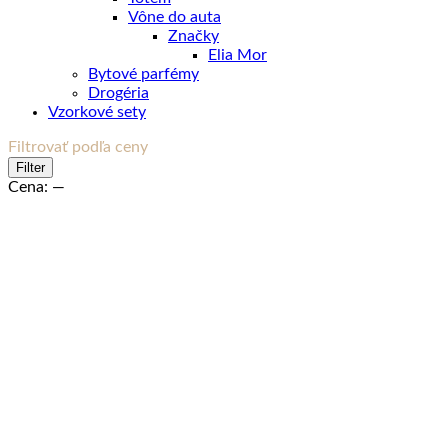
Vône do auta
Značky
Elia Mor
Bytové parfémy
Drogéria
Vzorkové sety
Filtrovať podľa ceny
Minimálna
Maximálna
Filter
cena
cena
Cena:
—