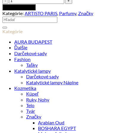
ARTISTO
Pridať do košíka
PARIS
Kategórie:
ARTISTO PARIS
,
Parfumy
,
Značky
Ode
Hľadať:
100ml
Kategórie
AURA BUDAPEST
Ďalšie
Darčekové sady
Fashion
Tašky
Katalytické lampy
Darčekové sady
Katalytické lampy Náplne
Kozmetika
Kúpeľ
Ruky, Nohy
Telo
Tvár
Značky
Arabian Oud
BOSHARA EGYPT