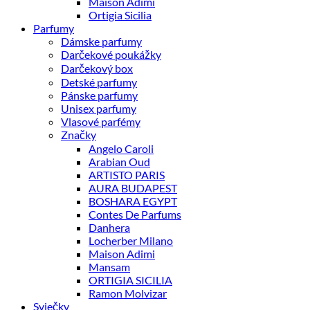
Maison Adimi
Ortigia Sicilia
Parfumy
Dámske parfumy
Darčekové poukážky
Darčekový box
Detské parfumy
Pánske parfumy
Unisex parfumy
Vlasové parfémy
Značky
Angelo Caroli
Arabian Oud
ARTISTO PARIS
AURA BUDAPEST
BOSHARA EGYPT
Contes De Parfums
Danhera
Locherber Milano
Maison Adimi
Mansam
ORTIGIA SICILIA
Ramon Molvizar
Sviečky