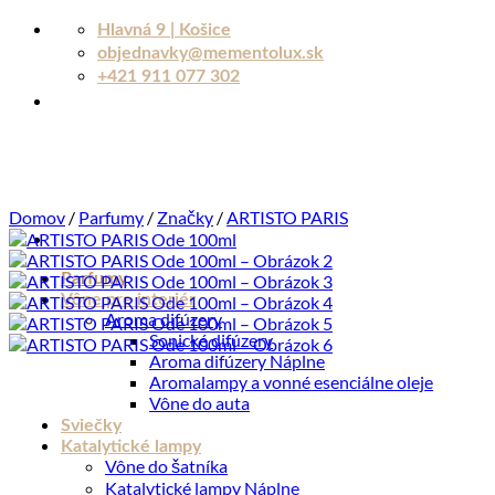
Skip
Hlavná 9 | Košice
to
objednavky@mementolux.sk
content
+421 911 077 302
Domov
/
Parfumy
/
Značky
/
ARTISTO PARIS
Parfumy
Vône pre interiér
Aroma difúzery
Sonické difúzery
Aroma difúzery Náplne
Aromalampy a vonné esenciálne oleje
Vône do auta
Sviečky
Katalytické lampy
Vône do šatníka
Katalytické lampy Náplne