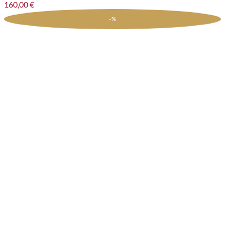
160,00
€
-%