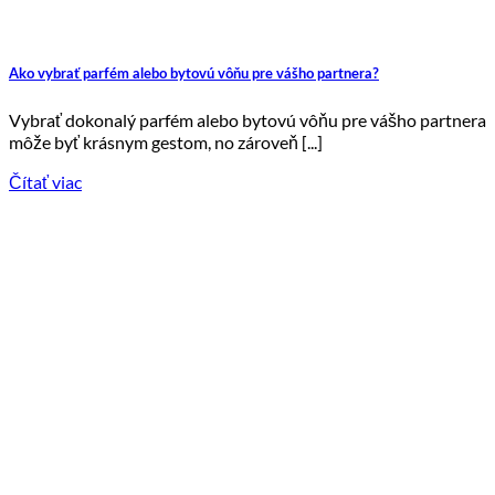
Ako vybrať parfém alebo bytovú vôňu pre vášho partnera?
Vybrať dokonalý parfém alebo bytovú vôňu pre vášho partnera
môže byť krásnym gestom, no zároveň [...]
Čítať viac