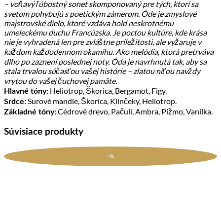
– voňavý ľúbostný sonet skomponovaný pre tých, ktorí sa
svetom pohybujú s poetickým zámerom. Óde je zmyslové
majstrovské dielo, ktoré vzdáva hold neskrotnému
umeleckému duchu Francúzska. Je poctou kultúre, kde krása
nie je vyhradená len pre zvláštne príležitosti, ale vyžaruje v
každom každodennom okamihu. Ako melódia, ktorá pretrváva
dlho po zaznení poslednej noty, Óda je navrhnutá tak, aby sa
stala trvalou súčasťou vašej histórie – zlatou niťou navždy
vrytou do vašej čuchovej pamäte.
Heliotrop, Škorica, Bergamot, Figy.
Hlavné tóny:
Surové mandle, Škorica, Klinčeky, Heliotrop.
Srdce:
Cédrové drevo, Pačuli, Ambra, Pižmo, Vanilka.
Základné tóny:
Súvisiace produkty
-%