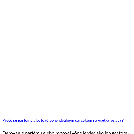
Prečo sú parfémy a bytové vône ideálnym darčekom na všetky oslavy?
Darovanie parfému alebo bytovej vône je viac ako len gestom –