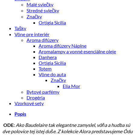
Malé sviečky
Stredné sviečky
Značky
Ortigia Sicilia
Tašky
Vône pre interiér
Aroma difúzery
Aroma difúzery Náplne
Aromalampy a vonné esenciálne oleje
Danhera
Ortigia Sicilia
Totem
Vône do auta
Značky
Elia Mor
Bytové parfémy
Drogéria
Vzorkové sety
Popis
Ako Baudelaire tak elegantne zamyslel, vôňa a hudba sú
ODE:
dve polovice tej istej duše. Z kolekcie Alora predstavujeme Ódu