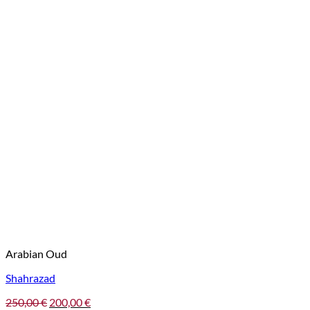
Arabian Oud
Shahrazad
Pôvodná
Aktuálna
250,00
€
200,00
€