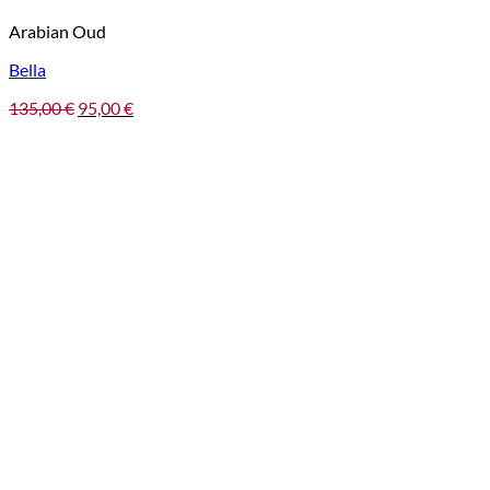
Arabian Oud
Bella
Pôvodná
Aktuálna
135,00
€
95,00
€
cena
cena
bola:
je:
135,00 €.
95,00 €.