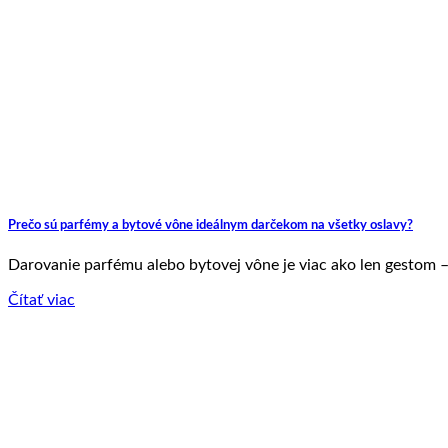
Prečo sú parfémy a bytové vône ideálnym darčekom na všetky oslavy?
Darovanie parfému alebo bytovej vône je viac ako len gestom – j
Čítať viac