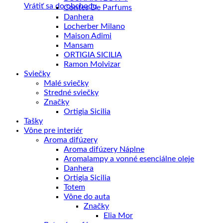
Vrátiť sa do obchodu
Contes De Parfums
Danhera
Locherber Milano
Maison Adimi
Mansam
ORTIGIA SICILIA
Ramon Molvizar
Sviečky
Malé sviečky
Stredné sviečky
Značky
Ortigia Sicilia
Tašky
Vône pre interiér
Aroma difúzery
Aroma difúzery Náplne
Aromalampy a vonné esenciálne oleje
Danhera
Ortigia Sicilia
Totem
Vône do auta
Značky
Elia Mor