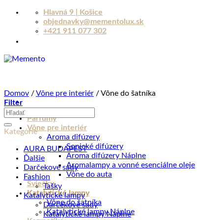
Skip
Hlavná 9 | Košice
to
objednavky@mementolux.sk
content
+421 911 077 302
Domov
/
Vône pre interiér
/
Vône do šatníka
Filter
Hľadať:
Parfumy
Vône pre interiér
Kategórie
Aroma difúzery
Sonické difúzery
AURA BUDAPEST
Aroma difúzery Náplne
Ďalšie
Aromalampy a vonné esenciálne oleje
Darčekové sady
Vône do auta
Fashion
Sviečky
Tašky
Katalytické lampy
Katalytické lampy
Vône do šatníka
Darčekové sady
Katalytické lampy Náplne
Katalytické lampy Náplne