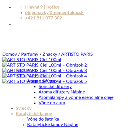
Skip
Hlavná 9 | Košice
to
objednavky@mementolux.sk
content
+421 911 077 302
Domov
/
Parfumy
/
Značky
/
ARTISTO PARIS
Parfumy
Vône pre interiér
Aroma difúzery
Sonické difúzery
Aroma difúzery Náplne
Aromalampy a vonné esenciálne oleje
Vône do auta
Sviečky
Katalytické lampy
Vône do šatníka
Katalytické lampy Náplne