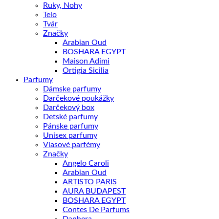
Ruky, Nohy
Telo
Tvár
Značky
Arabian Oud
BOSHARA EGYPT
Maison Adimi
Ortigia Sicilia
Parfumy
Dámske parfumy
Darčekové poukážky
Darčekový box
Detské parfumy
Pánske parfumy
Unisex parfumy
Vlasové parfémy
Značky
Angelo Caroli
Arabian Oud
ARTISTO PARIS
AURA BUDAPEST
BOSHARA EGYPT
Contes De Parfums
Danhera