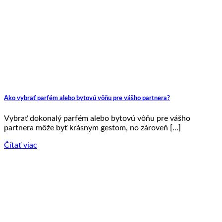
Ako vybrať parfém alebo bytovú vôňu pre vášho partnera?
Vybrať dokonalý parfém alebo bytovú vôňu pre vášho
partnera môže byť krásnym gestom, no zároveň [...]
Čítať viac