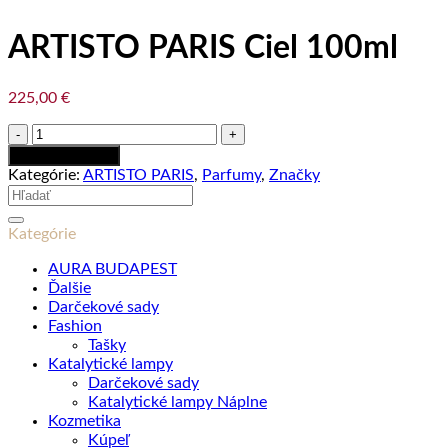
ARTISTO PARIS Ciel 100ml
225,00
€
množstvo
ARTISTO
Pridať do košíka
PARIS
Kategórie:
ARTISTO PARIS
,
Parfumy
,
Značky
Ciel
Hľadať:
100ml
Kategórie
AURA BUDAPEST
Ďalšie
Darčekové sady
Fashion
Tašky
Katalytické lampy
Darčekové sady
Katalytické lampy Náplne
Kozmetika
Kúpeľ