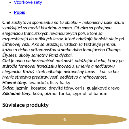
Vzorkové sety
Popis
Ciel
zachytáva spomienku na tú oblohu – nekonečný úsek azúru
vznášajúci sa medzi históriou a snom. Otvára sa pokojnou
eleganciou francúzskych levanduľových polí, ktoré sa
rozprestierajú do mäkkých lesov, ktoré odrážajú tienisté aleje pri
Eiffelovej veži. Ako sa usadzuje, vzduch sa textúruje jemnou
kožou a tichou prítomnosťou starého duba lemujúceho Champs-
Élysées, akoby samotný Paríž dýchal.
Ciel
je ódou na bezhraničné možnosti, odrážajúc ducha, ktorý po
stáročia formoval francúzsku inováciu, umenie a nadčasovú
eleganciu. Každý strek odhaľuje nekonečný luxus – kde sa bez
hraníc stretáva predstavivosť, dedičstvo a rafinovanosť.
Hlavné tóny:
levanduľa, listy fialky
Srdce:
jazmín, kosatec, drevité tóny, orris, guajakové drevo.
Základné tóny:
koža, pižmo, tonka, cypriol, olibanum.
Súvisiace produkty
-%