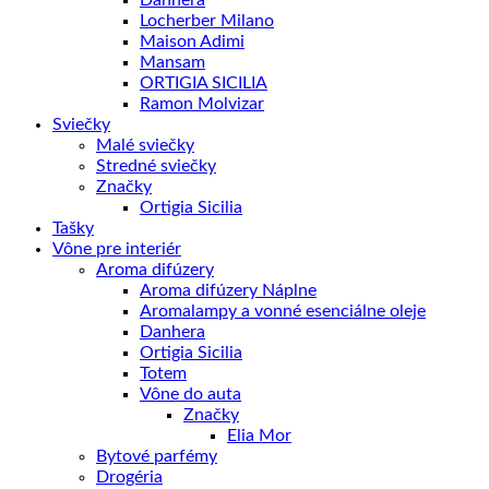
Locherber Milano
Maison Adimi
Mansam
ORTIGIA SICILIA
Ramon Molvizar
Sviečky
Malé sviečky
Stredné sviečky
Značky
Ortigia Sicilia
Tašky
Vône pre interiér
Aroma difúzery
Aroma difúzery Náplne
Aromalampy a vonné esenciálne oleje
Danhera
Ortigia Sicilia
Totem
Vône do auta
Značky
Elia Mor
Bytové parfémy
Drogéria