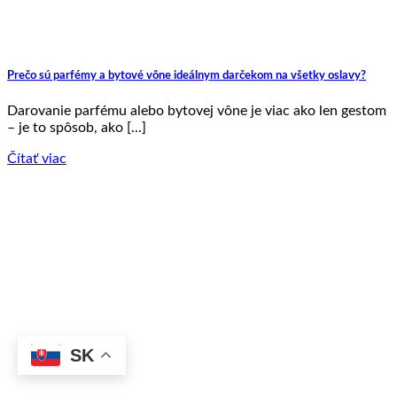
Prečo sú parfémy a bytové vône ideálnym darčekom na všetky oslavy?
Darovanie parfému alebo bytovej vône je viac ako len gestom
– je to spôsob, ako [...]
Čítať viac
SK