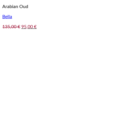
Arabian Oud
Bella
Pôvodná
Aktuálna
135,00
€
95,00
€
cena
cena
bola:
je:
135,00 €.
95,00 €.