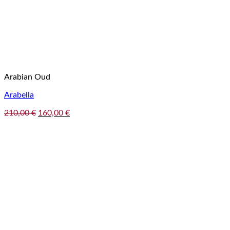
Arabian Oud
Arabella
Pôvodná
Aktuálna
210,00
€
160,00
€
cena
cena
bola:
je:
210,00 €.
160,00 €.