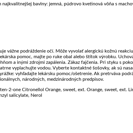
 najkvalitnejšej bavlny: jemná, púdrovo kvetinová vôňa s macho
uje vážne podráždenie očí. Môže vyvolať alergickú kožnú reakciu
ekárska pomoc, majte po ruke obal alebo štítok výrobku. Uchov
hňom a inými zdrojmi zapálenia. Zákaz fajčenia. Pri styku s po
patrne vyplachujte vodou. Vyberte kontaktné šošovky, ak sú nasa
yrážke: vyhľadajte lekársku pomoc/ošetrenie. Ak pretrváva podrá
gionálnych, národných, medzinárodných predpisov.
en-2-one Citronellol Orange, sweet, ext. Orange, sweet, ext. Li
zyl salicylate, Nerol