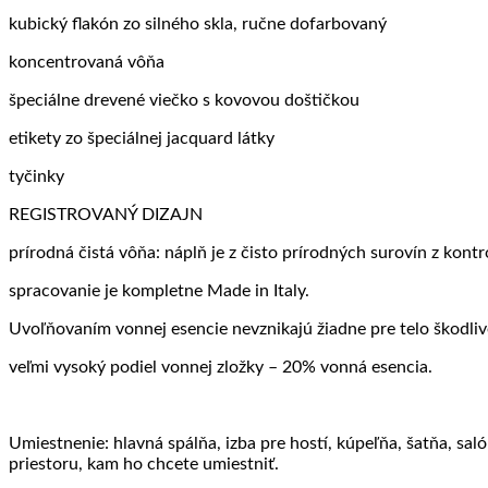
kubický flakón zo silného skla, ručne dofarbovaný
koncentrovaná vôňa
špeciálne drevené viečko s kovovou doštičkou
etikety zo špeciálnej jacquard látky
tyčinky
REGISTROVANÝ DIZAJN
prírodná čistá vôňa: náplň je z čisto prírodných surovín z kon
spracovanie je kompletne Made in Italy.
Uvoľňovaním vonnej esencie nevznikajú žiadne pre telo škodliv
veľmi vysoký podiel vonnej zložky – 20% vonná esencia.
Umiestnenie: hlavná spálňa, izba pre hostí, kúpeľňa, šatňa, sal
priestoru, kam ho chcete umiestniť.