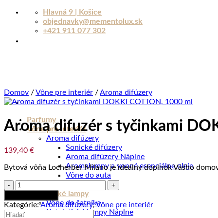
Skip
Hlavná 9 | Košice
to
objednavky@mementolux.sk
content
+421 911 077 302
Domov
/
Vône pre interiér
/
Aroma difúzery
Parfumy
Aroma difuzér s tyčinkami D
Vône pre interiér
Aroma difúzery
Sonické difúzery
139,40
€
Aroma difúzery Náplne
Aromalampy a vonné esenciálne oleje
Bytová vôňa Locherber Milano je ideálny doplnok Vášho domova
Vône do auta
množstvo
Sviečky
Aroma
Katalytické lampy
Pridať do košíka
difuzér
Vône do šatníka
Kategórie:
Aroma difúzery
,
Vône pre interiér
s
Katalytické lampy Náplne
Hľadať: