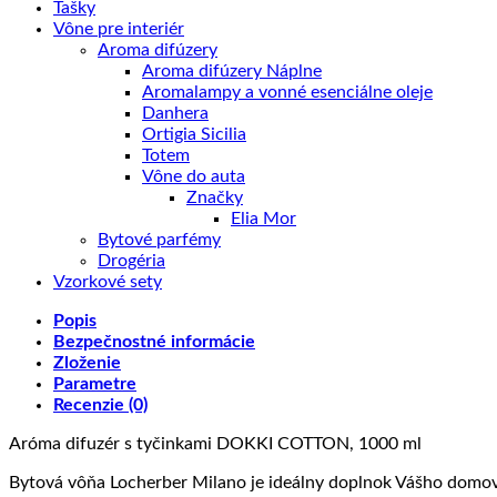
Tašky
Vône pre interiér
Aroma difúzery
Aroma difúzery Náplne
Aromalampy a vonné esenciálne oleje
Danhera
Ortigia Sicilia
Totem
Vône do auta
Značky
Elia Mor
Bytové parfémy
Drogéria
Vzorkové sety
Popis
Bezpečnostné informácie
Zloženie
Parametre
Recenzie (0)
Aróma difuzér s tyčinkami DOKKI COTTON, 1000 ml
Bytová vôňa Locherber Milano je ideálny doplnok Vášho domova