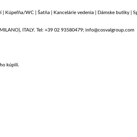
tí | Kúpeľňa/WC | Šatňa | Kancelárie vedenia | Dámske butiky | S
LANO), ITALY. Tel: +39 02 93580479; info@cosvalgroup.com
ho kúpili.