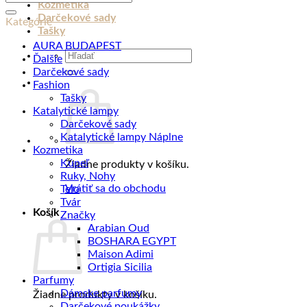
tyčinkami
Kozmetika
DOKKI
Darčekové sady
Kategórie
COTTON,
Tašky
1000
AURA BUDAPEST
Hľadať:
ml
Ďalšie
Darčekové sady
Fashion
Tašky
Katalytické lampy
Darčekové sady
Katalytické lampy Náplne
Kozmetika
Kúpeľ
Žiadne produkty v košíku.
Ruky, Nohy
Vrátiť sa do obchodu
Telo
Tvár
Košík
Značky
Arabian Oud
BOSHARA EGYPT
Maison Adimi
Ortigia Sicilia
Parfumy
Dámske parfumy
Žiadne produkty v košíku.
Darčekové poukážky