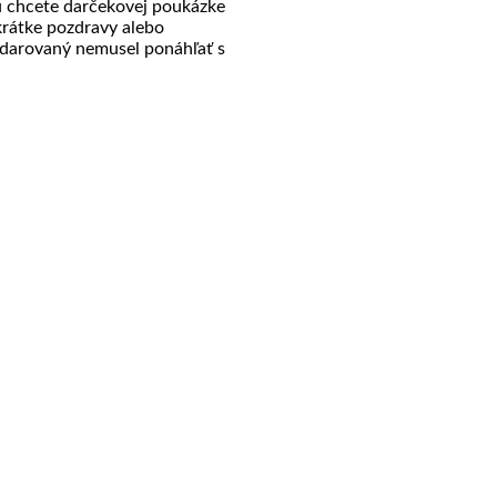
u chcete darčekovej poukázke
krátke pozdravy alebo
obdarovaný nemusel ponáhľať s