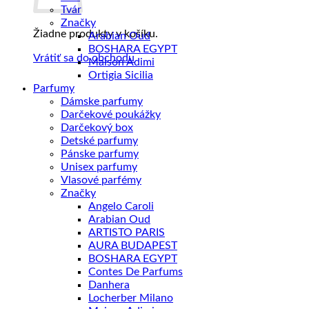
Tvár
Značky
Žiadne produkty v košíku.
Arabian Oud
BOSHARA EGYPT
Vrátiť sa do obchodu
Maison Adimi
Ortigia Sicilia
Parfumy
Dámske parfumy
Darčekové poukážky
Darčekový box
Detské parfumy
Pánske parfumy
Unisex parfumy
Vlasové parfémy
Značky
Angelo Caroli
Arabian Oud
ARTISTO PARIS
AURA BUDAPEST
BOSHARA EGYPT
Contes De Parfums
Danhera
Locherber Milano