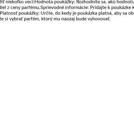
žiť niekoľko vecí:Hodnota poukážky: Rozhodnite sa, akú hodnot
diel z ceny parfému.Sprievodné informácie: Pridajte k poukázke 
ú.Platnosť poukážky: Určte, do kedy je poukázka platná, aby sa 
si vybrať parfém, ktorý mu naozaj bude vyhovovať.