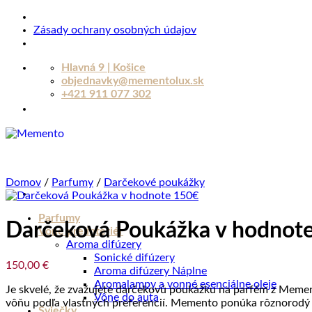
Zásady ochrany osobných údajov
Skip
Hlavná 9 | Košice
to
objednavky@mementolux.sk
content
+421 911 077 302
Domov
/
Parfumy
/
Darčekové poukážky
Parfumy
Darčeková Poukážka v hodnot
Vône pre interiér
Aroma difúzery
Sonické difúzery
150,00
€
Aroma difúzery Náplne
Aromalampy a vonné esenciálne oleje
Je skvelé, že zvažujete darčekovú poukážku na parfém z Mem
Vône do auta
vôňu podľa vlastných preferencií. Memento ponúka rôznorodý 
Sviečky