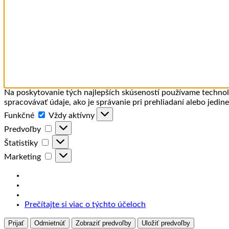
Na poskytovanie tých najlepších skúseností používame technoló
spracovávať údaje, ako je správanie pri prehliadaní alebo jedin
Funkčné
Funkčné
Vždy aktívny
Predvoľby
Predvoľby
Štatistiky
Štatistiky
Marketing
Marketing
Prečítajte si viac o týchto účeloch
Prijať
Odmietnúť
Zobraziť predvoľby
Uložiť predvoľby