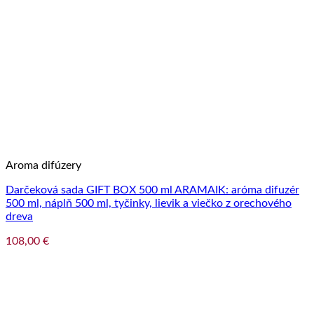
Aroma difúzery
Darčeková sada GIFT BOX 500 ml ARAMAIK: aróma difuzér
500 ml, náplň 500 ml, tyčinky, lievik a viečko z orechového
dreva
108,00
€