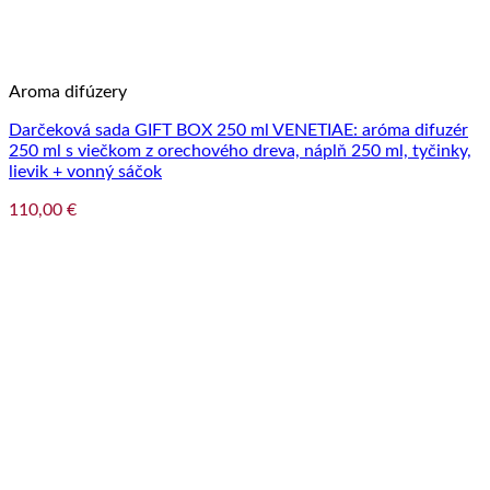
Aroma difúzery
Darčeková sada GIFT BOX 250 ml VENETIAE: aróma difuzér
250 ml s viečkom z orechového dreva, náplň 250 ml, tyčinky,
lievik + vonný sáčok
110,00
€