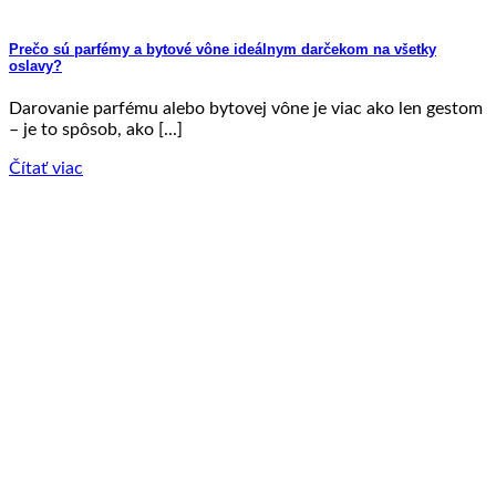
Prečo sú parfémy a bytové vône ideálnym darčekom na všetky
oslavy?
Darovanie parfému alebo bytovej vône je viac ako len gestom
– je to spôsob, ako [...]
Čítať viac