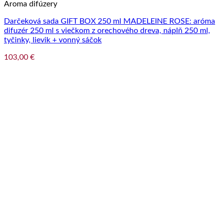
Aroma difúzery
Darčeková sada GIFT BOX 250 ml MADELEINE ROSE: aróma
difuzér 250 ml s viečkom z orechového dreva, náplň 250 ml,
tyčinky, lievik + vonný sáčok
103,00
€