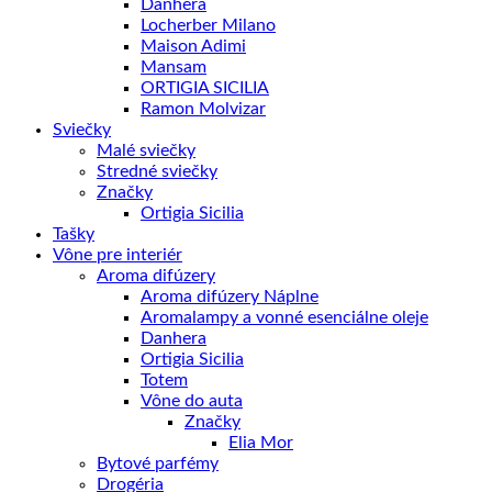
Danhera
Locherber Milano
Maison Adimi
Mansam
ORTIGIA SICILIA
Ramon Molvizar
Sviečky
Malé sviečky
Stredné sviečky
Značky
Ortigia Sicilia
Tašky
Vône pre interiér
Aroma difúzery
Aroma difúzery Náplne
Aromalampy a vonné esenciálne oleje
Danhera
Ortigia Sicilia
Totem
Vône do auta
Značky
Elia Mor
Bytové parfémy
Drogéria