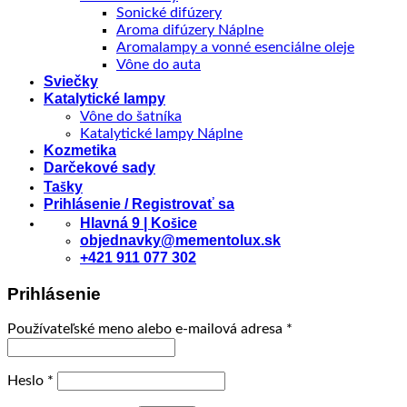
Sonické difúzery
Aroma difúzery Náplne
Aromalampy a vonné esenciálne oleje
Vône do auta
Sviečky
Katalytické lampy
Vône do šatníka
Katalytické lampy Náplne
Kozmetika
Darčekové sady
Tašky
Prihlásenie / Registrovať sa
Hlavná 9 | Košice
objednavky@mementolux.sk
+421 911 077 302
Prihlásenie
Povinné
Používateľské meno alebo e-mailová adresa
*
Povinné
Heslo
*