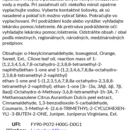
vody a mydla. Pri zasiahnutí očí: niekoľko minút opatrne
vyplachujte vodou. Vyberte kontaktné šošovky, ak sú
nasadené a pokiaľ ich možno vybrať ľahko. Pokračujte vo
vyplachovaní. Pri podráždení kože alebo vyrážke: vyhľadajte
lekársku pomoc/ošetrenie. Ak pretrváva podráždenie očí:
vyhľadajte lekársku pomoc/ošetrenie. Odstráňte obsah / obal
podľa miestnych, regionálnych, národných, medzinárodných
predpisov.
Obsahuje: α-Hexylcinnamaldehyde, Isoeugenol, Orange,
Sweet, Ext., Cliove leaf oil, reaction mass of 1-
(1,2,3,4,5,6,7,8-octahydro-2,3,8,8-tetramethyl-2-
naphthyl)ethan-1-one and 1-(1,2,3,4,6,7,8,8a-octahydro-
2,3,8,8-tetramethyl-2-naphthyl)
ethan-1-one and 1-(1,2,3,5,6,7,8,8a-octahydro-2,3,8,8-
tetramethyl-2-naphthyl), ethan-1-one [3r- (3α, 3Aβ, 6β, 7β,
8aα)]-Octahydro-6-Methoxy-3,6,8-tetramethyl-1h-3A, 7-
Methanoazulene Citrus Aurantium Dulcis peel extract,
Cinnamaldehyde, 1,3-benzodioxole-5-carbaldehyde,
Coumarin, 3-Methyl-4- (2.6.6-TRIMETHYL-2-CYCLOHEXEN-
YL) -3-BUTEN-2-ONE, Juniper, Juniperus Virginiana, Ext.
UFI:
FY90-P072-H00G-D0G1