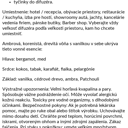
tyčinky do difuzéra.
Umiestnenie: hotel / recepcia, obývacie priestory, reštaurácie
/ kuchyňa, izba pre hostí, showroomy autá, jachty, kancelárie
vedenia firiem, pánske butiky, Barber shop. Vyberajte vždy
veľkosť difuzéra podľa veľkosti priestoru, kam ho chcete
umiestniť.
Ambrová, korenistá, drevitá vôňa s vanilkou v sebe ukrýva
tieto vonné esencie:
Hlava: bergamot, med
Srdce: kokos, tabak, karafiát, fialka, pelargónie
Základ: vanilka, cédrové drevo, ambra, Patchouli
Výstražné upozornenia: Veľmi horľavá kvapalina a pary.
Spôsobuje vážne podráždenie očí. Môže vyvolať alergickú
kožnú reakciu. Toxicky pre vodné organizmy, s dlhodobými
účinkami. Bezpečnostné pokyny: Ak je potrebná lekárska
pomoc, majte po ruke obal alebo štítok výrobku. Uchovávajte
mimo dosahu detí. Chráňte pred teplom, horúcimi povrchmi,
iskrami, otvoreným ohňom a inými zdrojmi zapálenia. Zákaz
fajčenia. Pri styku s pokožkou: umyte veľkým množstvom