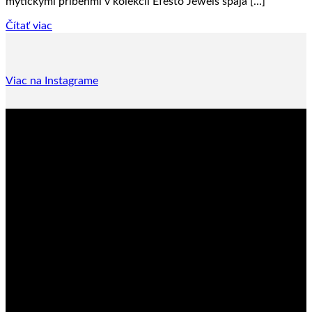
mýtickými príbehmi v kolekcii Efesto Jewels spája [...]
Čítať viac
Viac na Instagrame