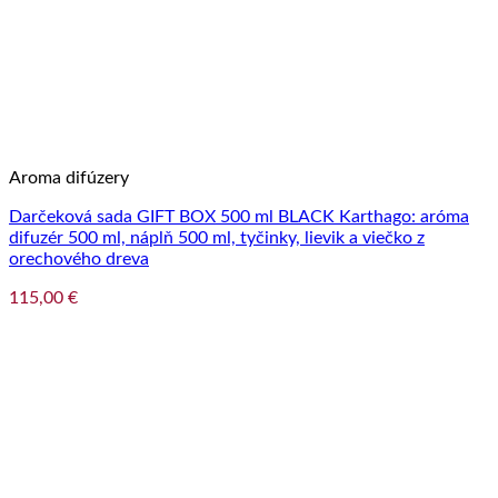
Aroma difúzery
Darčeková sada GIFT BOX 500 ml BLACK Karthago: aróma
difuzér 500 ml, náplň 500 ml, tyčinky, lievik a viečko z
orechového dreva
115,00
€