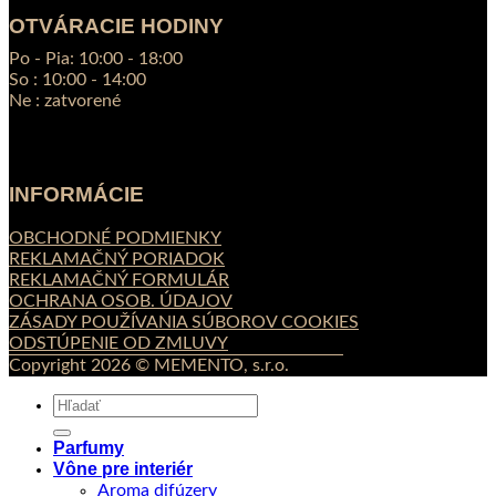
OTVÁRACIE HODINY
Po - Pia: 10:00 - 18:00
So : 10:00 - 14:00
Ne : zatvorené
INFORMÁCIE
OBCHODNÉ PODMIENKY
REKLAMAČNÝ PORIADOK
REKLAMAČNÝ FORMULÁR
OCHRANA OSOB. ÚDAJOV
ZÁSADY POUŽÍVANIA SÚBOROV COOKIES
ODSTÚPENIE OD ZMLUVY
Copyright 2026 © MEMENTO, s.r.o.
Hľadať:
Parfumy
Vône pre interiér
Aroma difúzery