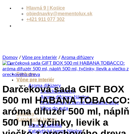
Skip
Hlavná 9 | Košice
to
objednavky@mementolux.sk
content
+421 911 077 302
Domov
/
Vône pre interiér
/
Aroma difúzery
Parfumy
Vône pre interiér
Aroma difúzery
Darčeková sada GIFT BOX
Sonické difúzery
Aroma difúzery Náplne
500 ml HABANA TOBACCO:
Aromalampy a vonné esenciálne oleje
Vône do auta
aróma difuzér 500 ml, náplň
Sviečky
Katalytické lampy
500 ml, tyčinky, lievik a
Vône do šatníka
viečko z orechového dreva
Katalytické lampy Náplne