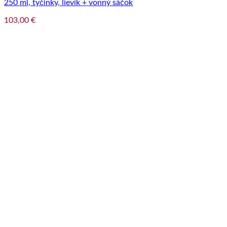
250 ml, tyčinky, lievik + vonný sáčok
103,00
€