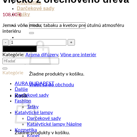
Kozmetika
Darčekové sady
Tašky
108,00
€
Hľadať:
Jemná vôňa medu, tabaku a kvetov pre útulnú atmosféru
interiéru
množstvo
Darčeková
Pridať do košíka
sada
Kategórie:
Aroma difúzery
,
Vône pre interiér
GIFT
Hľadať:
BOX
500
Kategórie
Žiadne produkty v košíku.
ml
HABANA
AURA BUDAPEST
Vrátiť sa do obchodu
TOBACCO:
Ďalšie
aróma
Darčekové sady
Košík
difuzér
Fashion
500
Tašky
ml,
Katalytické lampy
náplň
Darčekové sady
500
Katalytické lampy Náplne
ml,
Kozmetika
Žiadne produkty v košíku.
tyčinky,
Kúpeľ