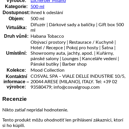
Výrobce:
Locherber Milano
Kategorie:
500 ml
Dostupnost:
ihned k odeslání
Objem:
500 ml
Difuzér | Dárkové sady a balíčky | Gift box 500
Virtuálka:
ml
Druh vůně:
Habana Tobacco
Obývací prostory | Restaurace / Kuchyně |
Hotel / Recepce | Pokoj pro hosty | Šatna |
Umístění:
Showroomy auta, jachty, apod. | Kuřárny,
pánské salony | Lounges | Kanceláře vedení |
Pánské butiky | Barber shop
Kolekce:
Mood Collection
Kontaktní
COSVAL SPA – VIALE DELLE INDUSTRIE 10/5,
informace –
20044 ARESE (MILANO), ITALY. Tel: +39 02
výrobce:
93580479; info@cosvalgroup.com
Recenzie
Nikto zatiaľ nepridal hodnotenie.
Tento produkt môžu ohodnotiť len prihlásení zákazníci, ktorí
si ho kúpili.