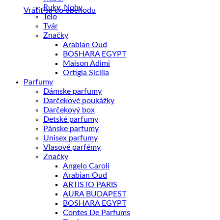
lievik
Ruky, Nohy
Vrátiť sa do obchodu
a
Telo
viečko
Tvár
z
Značky
orechového
Arabian Oud
dreva
BOSHARA EGYPT
Maison Adimi
Ortigia Sicilia
Parfumy
Dámske parfumy
Darčekové poukážky
Darčekový box
Detské parfumy
Pánske parfumy
Unisex parfumy
Vlasové parfémy
Značky
Angelo Caroli
Arabian Oud
ARTISTO PARIS
AURA BUDAPEST
BOSHARA EGYPT
Contes De Parfums