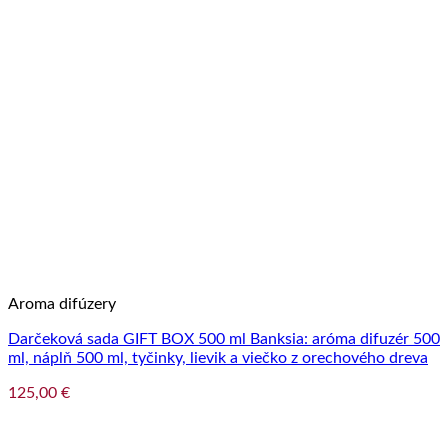
Aroma difúzery
Darčeková sada GIFT BOX 500 ml Banksia: aróma difuzér 500
ml, náplň 500 ml, tyčinky, lievik a viečko z orechového dreva
125,00
€