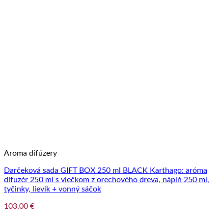
Aroma difúzery
Darčeková sada GIFT BOX 250 ml BLACK Karthago: aróma
difuzér 250 ml s viečkom z orechového dreva, náplň 250 ml,
tyčinky, lievik + vonný sáčok
103,00
€