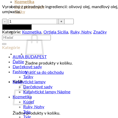
Kozmetika
Vyrobený z prírodných ingrediencií: olivový olej, mandľový olej,
Darčekové sady
umývania.
Tašky
množstvo
Hľadať:
Fico
Pridať do košíka
d'India
Kategórie:
Kozmetika
,
Ortigia Sicilia
,
Ruky, Nohy
,
Značky
-
Hľadať:
Krém
na
Kategórie
ruky
80ml
AURA BUDAPEST
Ďalšie
Žiadne produkty v košíku.
Darčekové sady
Fashion
Vrátiť sa do obchodu
Tašky
Košík
Katalytické lampy
Darčekové sady
Katalytické lampy Náplne
Kozmetika
Kúpeľ
Ruky, Nohy
Telo
Žiadne produkty v košíku.
Tvár