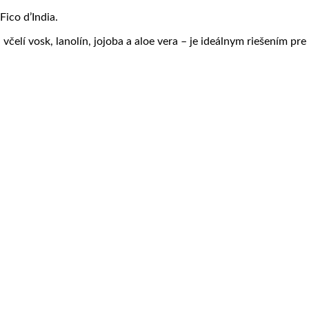
ico d’India.
 včelí vosk, lanolín, jojoba a aloe vera – je ideálnym riešením p