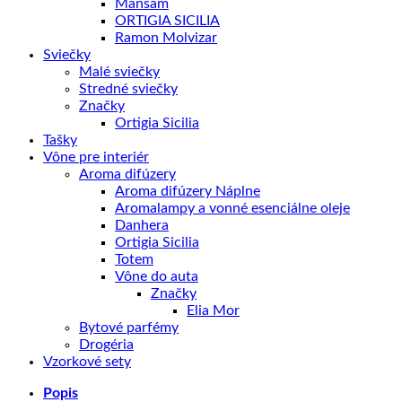
Mansam
ORTIGIA SICILIA
Ramon Molvizar
Sviečky
Malé sviečky
Stredné sviečky
Značky
Ortigia Sicilia
Tašky
Vône pre interiér
Aroma difúzery
Aroma difúzery Náplne
Aromalampy a vonné esenciálne oleje
Danhera
Ortigia Sicilia
Totem
Vône do auta
Značky
Elia Mor
Bytové parfémy
Drogéria
Vzorkové sety
Popis