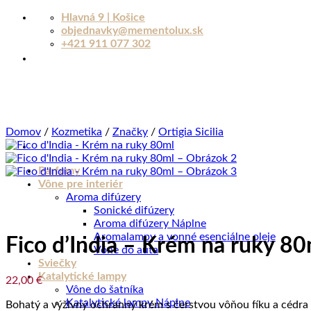
Skip
Hlavná 9 | Košice
to
objednavky@mementolux.sk
content
+421 911 077 302
Domov
/
Kozmetika
/
Značky
/
Ortigia Sicilia
Parfumy
Vône pre interiér
Aroma difúzery
Sonické difúzery
Aroma difúzery Náplne
Aromalampy a vonné esenciálne oleje
Fico d’India – Krém na ruky 80
Vône do auta
Sviečky
Katalytické lampy
22,00
€
Vône do šatníka
Katalytické lampy Náplne
Bohatý a výživný ochranný krém s čerstvou vôňou fíku a cédra F