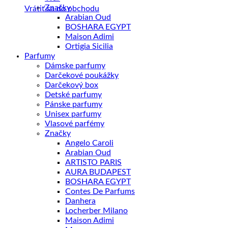
Značky
Vrátiť sa do obchodu
Arabian Oud
BOSHARA EGYPT
Maison Adimi
Ortigia Sicilia
Parfumy
Dámske parfumy
Darčekové poukážky
Darčekový box
Detské parfumy
Pánske parfumy
Unisex parfumy
Vlasové parfémy
Značky
Angelo Caroli
Arabian Oud
ARTISTO PARIS
AURA BUDAPEST
BOSHARA EGYPT
Contes De Parfums
Danhera
Locherber Milano
Maison Adimi