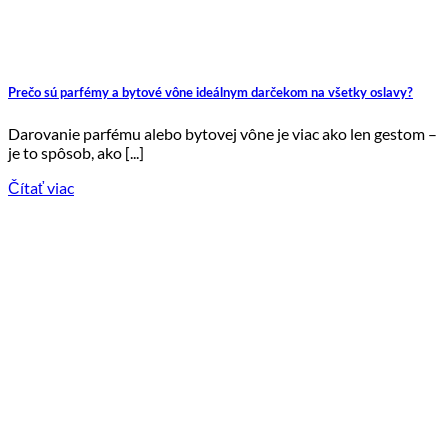
Prečo sú parfémy a bytové vône ideálnym darčekom na všetky oslavy?
Darovanie parfému alebo bytovej vône je viac ako len gestom –
je to spôsob, ako [...]
Čítať viac