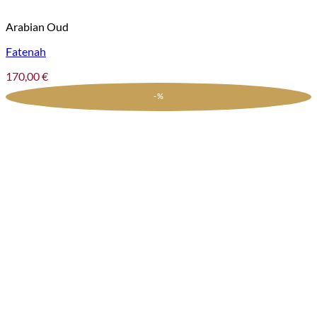
Arabian Oud
Fatenah
170,00
€
-%