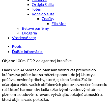
Ortigia Sicilia
Totem
Vône do auta
Značky
Elia Mor
Bytové parfémy
Drogéria
Vzorkové sety
Popis
Ďalšie informácie
: 100ml EDP v elegantnej krabičke
Objem
Hams Min Al Sahraa od Mansam World vás prenesie do
kráľovstva púšte, kde sa môžete ponoriť do jej čistoty a
počúvať nevinné príbehy, ktoré jej ticho šepká. Zažite
očarujúcu vôňu vašich obľúbených plodov a vznešenú esenciu
ruží, ktoré harmonicky ladia s žiarivými kvetinovými tónmi,
pižmom a oudovým drevom, vytvárajúc pokojnú atmosféru,
ktorá objíma vašu pokožku.