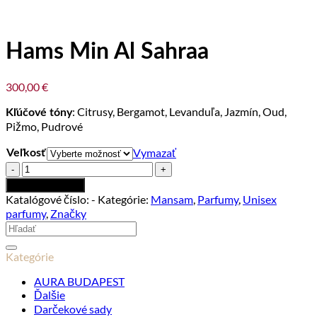
Hams Min Al Sahraa
300,00
€
: Citrusy, Bergamot, Levanduľa, Jazmín, Oud,
Kľúčové tóny
Pižmo, Pudrové
Vymazať
Veľkosť
množstvo
Hams
Pridať do košíka
Min
Katalógové číslo:
-
Kategórie:
Mansam
,
Parfumy
,
Unisex
Al
parfumy
,
Značky
Sahraa
Hľadať:
Kategórie
AURA BUDAPEST
Ďalšie
Darčekové sady