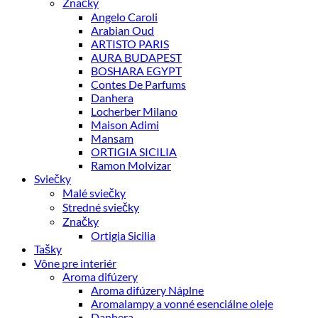
Značky
Angelo Caroli
Arabian Oud
ARTISTO PARIS
AURA BUDAPEST
BOSHARA EGYPT
Contes De Parfums
Danhera
Locherber Milano
Maison Adimi
Mansam
ORTIGIA SICILIA
Ramon Molvizar
Sviečky
Malé sviečky
Stredné sviečky
Značky
Ortigia Sicilia
Tašky
Vône pre interiér
Aroma difúzery
Aroma difúzery Náplne
Aromalampy a vonné esenciálne oleje
Danhera