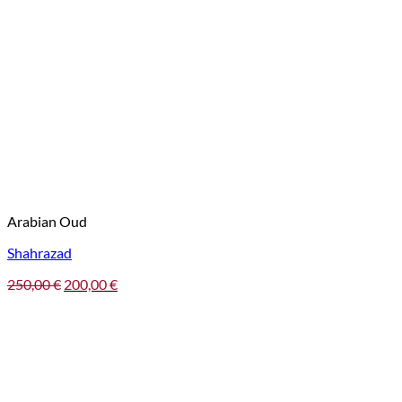
Arabian Oud
Shahrazad
Pôvodná
Aktuálna
250,00
€
200,00
€
cena
cena
bola:
je:
250,00 €.
200,00 €.