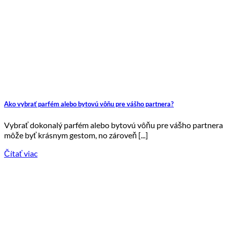
Ako vybrať parfém alebo bytovú vôňu pre vášho partnera?
Vybrať dokonalý parfém alebo bytovú vôňu pre vášho partnera
môže byť krásnym gestom, no zároveň [...]
Čítať viac