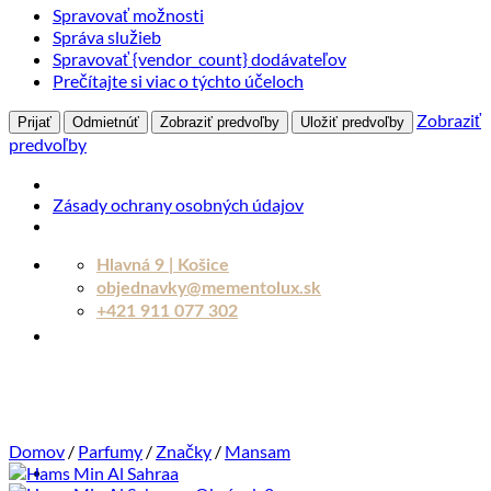
Spravovať možnosti
Správa služieb
Spravovať {vendor_count} dodávateľov
Prečítajte si viac o týchto účeloch
Zobraziť
Prijať
Odmietnúť
Zobraziť predvoľby
Uložiť predvoľby
predvoľby
Zásady ochrany osobných údajov
Skip
Hlavná 9 | Košice
to
objednavky@mementolux.sk
content
+421 911 077 302
Domov
/
Parfumy
/
Značky
/
Mansam