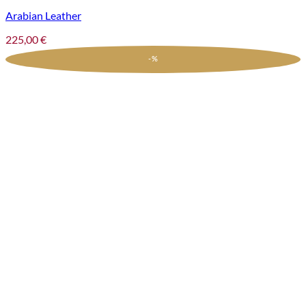
Arabian Leather
225,00
€
-%