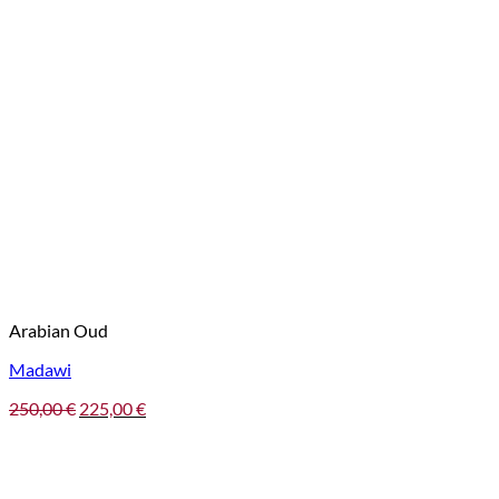
Arabian Oud
Madawi
Pôvodná
Aktuálna
250,00
€
225,00
€
cena
cena
bola:
je:
250,00 €.
225,00 €.