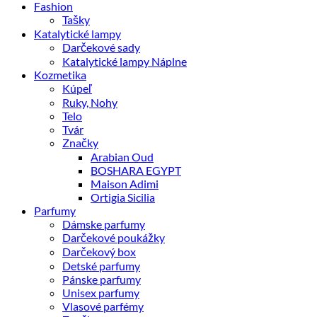
Fashion
Tašky
Katalytické lampy
Darčekové sady
Katalytické lampy Náplne
Kozmetika
Kúpeľ
Ruky, Nohy
Telo
Tvár
Značky
Arabian Oud
BOSHARA EGYPT
Maison Adimi
Ortigia Sicilia
Parfumy
Dámske parfumy
Darčekové poukážky
Darčekový box
Detské parfumy
Pánske parfumy
Unisex parfumy
Vlasové parfémy