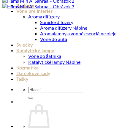
Parfumy
Vône pre interiér
Aroma difúzery
Sonické difúzery
Aroma difúzery Náplne
Aromalampy a vonné esenciálne oleje
Vône do auta
Sviečky
Katalytické lampy
Vône do šatníka
Katalytické lampy Náplne
Kozmetika
Darčekové sady
Tašky
Hľadať: