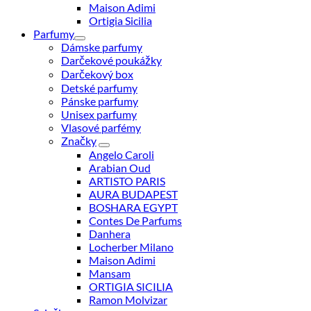
Maison Adimi
Ortigia Sicilia
Parfumy
Dámske parfumy
Darčekové poukážky
Darčekový box
Detské parfumy
Pánske parfumy
Unisex parfumy
Vlasové parfémy
Značky
Angelo Caroli
Arabian Oud
ARTISTO PARIS
AURA BUDAPEST
BOSHARA EGYPT
Contes De Parfums
Danhera
Locherber Milano
Maison Adimi
Mansam
ORTIGIA SICILIA
Ramon Molvizar