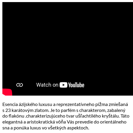
Esencia ázijského luxusu a reprezentatívneho pižma zmiešaná
s 23 karátovým zlatom. Je to parfém s charakterom, zabalený
do flakónu .charakterizujúceho tvar ušľachtilého kryštálu. Táto
elegantná a aristokratická vôňa Vás prevedie do orientálneho
sna a ponúka luxus vo všetkých aspektoch.