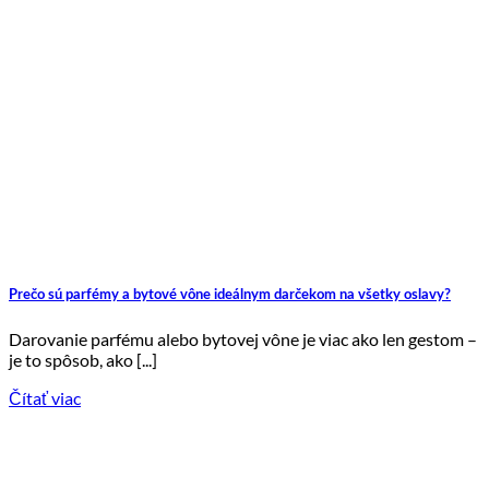
Prečo sú parfémy a bytové vône ideálnym darčekom na všetky oslavy?
Darovanie parfému alebo bytovej vône je viac ako len gestom –
je to spôsob, ako [...]
Čítať viac