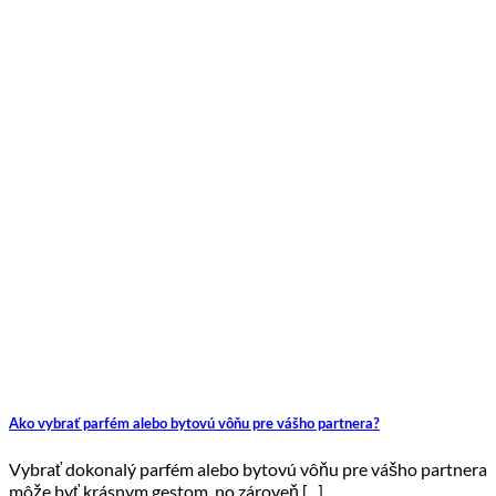
Ako vybrať parfém alebo bytovú vôňu pre vášho partnera?
Vybrať dokonalý parfém alebo bytovú vôňu pre vášho partnera
môže byť krásnym gestom, no zároveň [...]