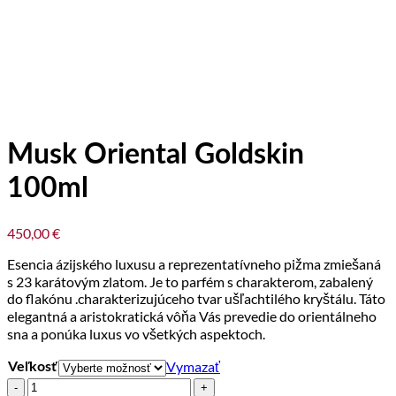
Musk Oriental Goldskin
100ml
450,00
€
Esencia ázijského luxusu a reprezentatívneho pižma zmiešaná
s 23 karátovým zlatom. Je to parfém s charakterom, zabalený
do flakónu .charakterizujúceho tvar ušľachtilého kryštálu. Táto
elegantná a aristokratická vôňa Vás prevedie do orientálneho
sna a ponúka luxus vo všetkých aspektoch.
Vymazať
Veľkosť
množstvo