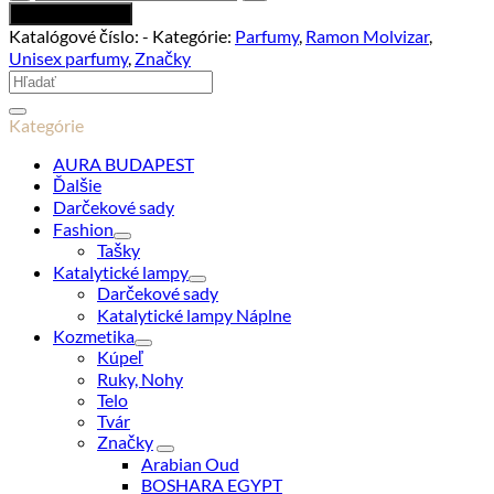
Musk
Pridať do košíka
Oriental
Katalógové číslo:
-
Kategórie:
Parfumy
,
Ramon Molvizar
,
Goldskin
Unisex parfumy
,
Značky
100ml
Hľadať:
Kategórie
AURA BUDAPEST
Ďalšie
Darčekové sady
Fashion
Tašky
Katalytické lampy
Darčekové sady
Katalytické lampy Náplne
Kozmetika
Kúpeľ
Ruky, Nohy
Telo
Tvár
Značky
Arabian Oud
BOSHARA EGYPT