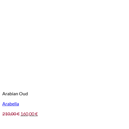
Arabian Oud
Arabella
Pôvodná
Aktuálna
210,00
€
160,00
€
cena
cena
bola:
je: