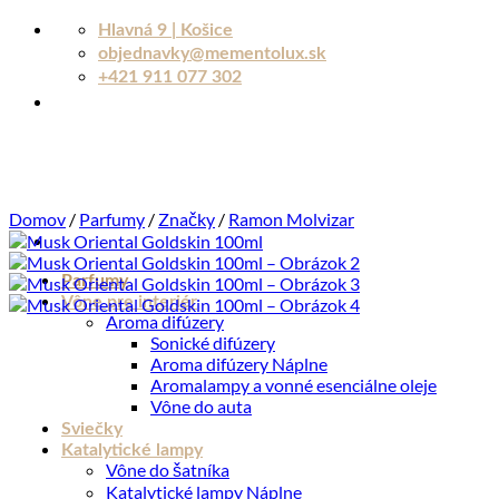
Skip
Hlavná 9 | Košice
to
objednavky@mementolux.sk
content
+421 911 077 302
Domov
/
Parfumy
/
Značky
/
Ramon Molvizar
Parfumy
Vône pre interiér
Aroma difúzery
Sonické difúzery
Aroma difúzery Náplne
Aromalampy a vonné esenciálne oleje
Vône do auta
Sviečky
Katalytické lampy
Vône do šatníka
Katalytické lampy Náplne