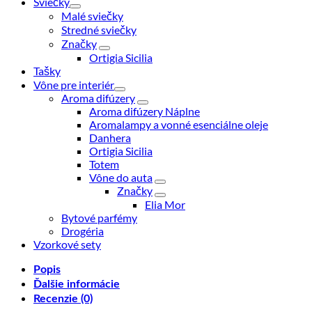
Sviečky
Malé sviečky
Stredné sviečky
Značky
Ortigia Sicilia
Tašky
Vône pre interiér
Aroma difúzery
Aroma difúzery Náplne
Aromalampy a vonné esenciálne oleje
Danhera
Ortigia Sicilia
Totem
Vône do auta
Značky
Elia Mor
Bytové parfémy
Drogéria
Vzorkové sety
Popis
Ďalšie informácie
Recenzie (0)