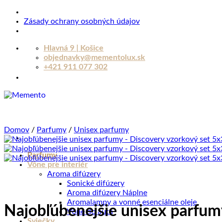
Zásady ochrany osobných údajov
Skip
Hlavná 9 | Košice
to
objednavky@mementolux.sk
content
+421 911 077 302
Domov
/
Parfumy
/
Unisex parfumy
Parfumy
Vône pre interiér
Aroma difúzery
Sonické difúzery
Aroma difúzery Náplne
Aromalampy a vonné esenciálne oleje
Najobľúbenejšie unisex parfum
Vône do auta
Sviečky