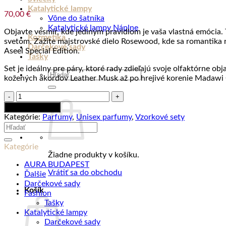
Katalytické lampy
70,00
€
Vône do šatníka
Katalytické lampy Náplne
Objavte vesmír, kde jediným pravidlom je vaša vlastná emócia. 
Kozmetika
svetom. Zažite majstrovské dielo Rosewood, kde sa romantika 
Darčekové sady
Aseel Special Edition.
Tašky
Set je ideálny pre páry, ktoré rady zdieľajú svoje olfaktórne 
Hľadať:
kožených akordov Leather Musk až po hrejivé korenie Madawi Go
množstvo
Najobľúbenejšie
Pridať do košíka
unisex
Kategórie:
Parfumy
,
Unisex parfumy
,
Vzorkové sety
parfumy
Hľadať:
-
Discovery
Kategórie
vzorkový
Žiadne produkty v košíku.
set
AURA BUDAPEST
5x3ml
Vrátiť sa do obchodu
Ďalšie
Darčekové sady
Košík
Fashion
Tašky
Katalytické lampy
Darčekové sady