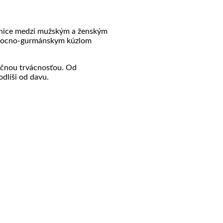
hranice medzi mužským a ženským
ť ovocno-gurmánskym kúzlom
močnou trvácnosťou. Od
dlíši od davu.