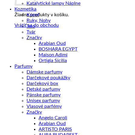
Katalytické lampy Náplne
Kozmetika
Kúpeľ
Žiadne produkty v košíku.
Ruky, Nohy
Vrátiť sa do obchodu
Telo
Tvár
Značky
Arabian Oud
BOSHARA EGYPT
Maison Adimi
Ortigia Sicilia
Parfumy
Dámske parfumy
Darčekové poukážky
Darčekový box
Detské parfumy
Pánske parfumy
Unisex parfumy
Vlasové parfémy
Značky
Angelo Caroli
Arabian Oud
ARTISTO PARIS
AURA BUDAPEST