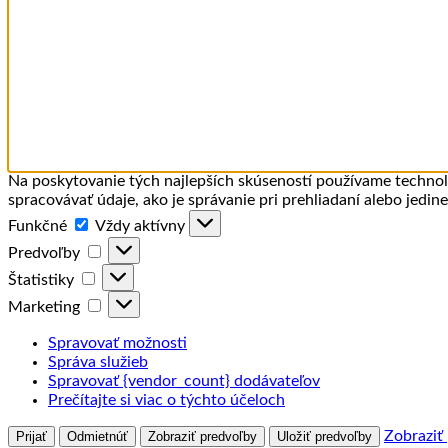
Na poskytovanie tých najlepších skúseností používame technoló
spracovávať údaje, ako je správanie pri prehliadaní alebo jedin
Funkčné
Funkčné
Vždy aktívny
Predvoľby
Predvoľby
Štatistiky
Štatistiky
Marketing
Marketing
Spravovať možnosti
Správa služieb
Spravovať {vendor_count} dodávateľov
Prečítajte si viac o týchto účeloch
Zobraziť
Prijať
Odmietnúť
Zobraziť predvoľby
Uložiť predvoľby