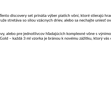
Tento discovery set prináša výber piatich vôní, ktoré stierajú 
ruže stretáva so silou vzácnych driev, alebo sa nechajte unies
objavy, alebo pre jednotlivcov hľadajúcich komplexné vône s výni
ld – každá 3 ml vzorka je bránou k novému zážitku, ktorý vás o