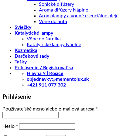
Sonické difúzery
Aroma difúzery Náplne
Aromalampy a vonné esenciálne oleje
Vône do auta
Sviečky
Katalytické lampy
Vône do šatníka
Katalytické lampy Náplne
Kozmetika
Darčekové sady
Tašky
Prihlásenie / Registrovať sa
Hlavná 9 | Košice
objednavky@mementolux.sk
+421 911 077 302
Prihlásenie
Povinné
Používateľské meno alebo e-mailová adresa
*
Povinné
Heslo
*