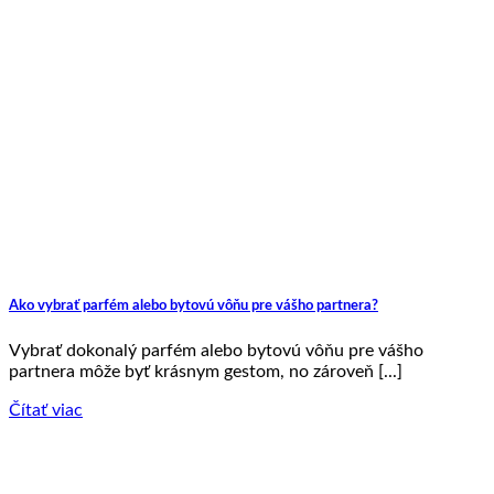
Ako vybrať parfém alebo bytovú vôňu pre vášho partnera?
Vybrať dokonalý parfém alebo bytovú vôňu pre vášho
partnera môže byť krásnym gestom, no zároveň [...]
Čítať viac