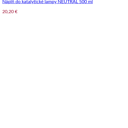
Náplň do katalytické lampy NEUTRAL 500 ml
20,20
€