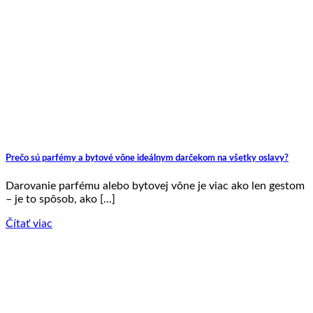
Prečo sú parfémy a bytové vône ideálnym darčekom na všetky oslavy?
Darovanie parfému alebo bytovej vône je viac ako len gestom
– je to spôsob, ako [...]
Čítať viac