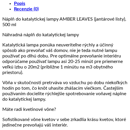
Popis
Recenzie (0)
Náplň do katalytickej lampy AMBER LEAVES (jantárové listy),
500 ml
Náhradná náplň do katalytickej lampy
Katalytická lampa ponúka neuveriteľne rýchly a účinný
spôsob ako prevoňať váš domov, nie je teda nutné lampu
používať po dlhú dobu. Pre optimálne prevoňanie interiéru
odporúčame používať lampu asi 20-25 minút pre priemerne
veľkú izbu o 20m2 (približne 1 minútu na m3 obytného
priestoru).
Vôňa v skutočnosti pretrváva vo vzduchu po dobu niekoľkých
hodín po tom, čo knôt uhasíte zhášacím viečkom. Častejším
používaním docielite rýchlejšie spotrebovanie voňavej náplne
do katalytickej lampy.
Máte radi kvetinové vône?
Sofistikované vône kvetov v sebe zrkadlia krásu kvetov, ktoré
jedinečne prevoňajú váš interiér.