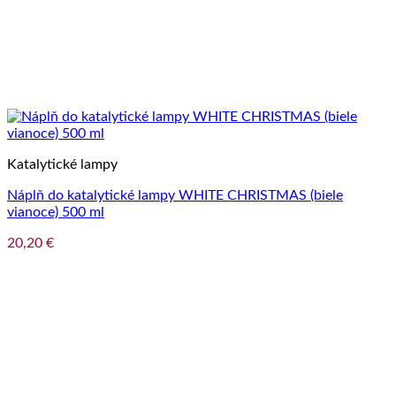
Katalytické lampy
Náplň do katalytické lampy WHITE CHRISTMAS (biele
vianoce) 500 ml
20,20
€