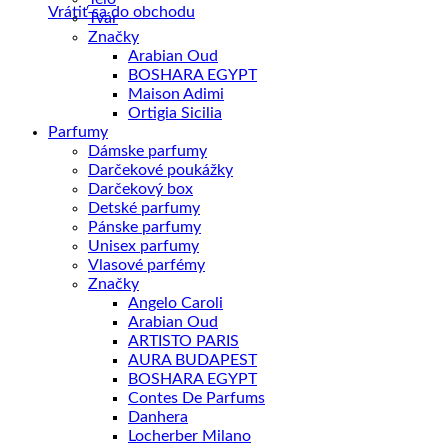
Vrátiť sa do obchodu
Tvár
Značky
Arabian Oud
BOSHARA EGYPT
Maison Adimi
Ortigia Sicilia
Parfumy
Dámske parfumy
Darčekové poukážky
Darčekový box
Detské parfumy
Pánske parfumy
Unisex parfumy
Vlasové parfémy
Značky
Angelo Caroli
Arabian Oud
ARTISTO PARIS
AURA BUDAPEST
BOSHARA EGYPT
Contes De Parfums
Danhera
Locherber Milano