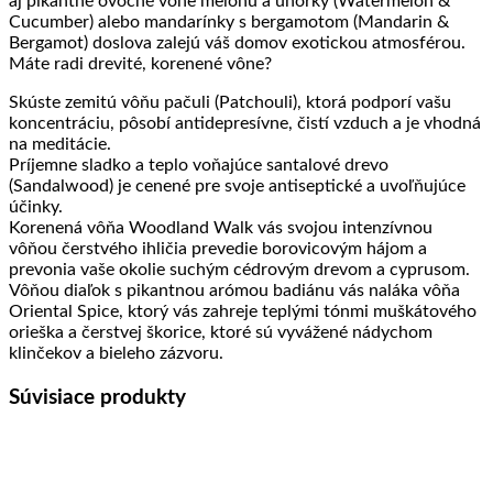
aj pikantné ovocné vône melónu a uhorky (Watermelon &
Cucumber) alebo mandarínky s bergamotom (Mandarin &
Bergamot) doslova zalejú váš domov exotickou atmosférou.
Máte radi drevité, korenené vône?
Skúste zemitú vôňu pačuli (Patchouli), ktorá podporí vašu
koncentráciu, pôsobí antidepresívne, čistí vzduch a je vhodná
na meditácie.
Príjemne sladko a teplo voňajúce santalové drevo
(Sandalwood) je cenené pre svoje antiseptické a uvoľňujúce
účinky.
Korenená vôňa Woodland Walk vás svojou intenzívnou
vôňou čerstvého ihličia prevedie borovicovým hájom a
prevonia vaše okolie suchým cédrovým drevom a cyprusom.
Vôňou diaľok s pikantnou arómou badiánu vás naláka vôňa
Oriental Spice, ktorý vás zahreje teplými tónmi muškátového
orieška a čerstvej škorice, ktoré sú vyvážené nádychom
klinčekov a bieleho zázvoru.
Súvisiace produkty