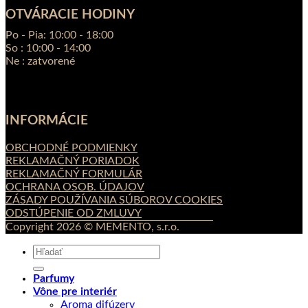
OTVÁRACIE HODINY
Po - Pia: 10:00 - 18:00
So : 10:00 - 14:00
Ne : zatvorené
INFORMÁCIE
OBCHODNÉ PODMIENKY
REKLAMAČNÝ PORIADOK
REKLAMAČNÝ FORMULÁR
OCHRANA OSOB. ÚDAJOV
ZÁSADY POUŽÍVANIA SÚBOROV COOKIES
ODSTÚPENIE OD ZMLUVY
Copyright 2026 © MEMENTO, s.r.o.
Hľadať:
Parfumy
Vône pre interiér
Aroma difúzery