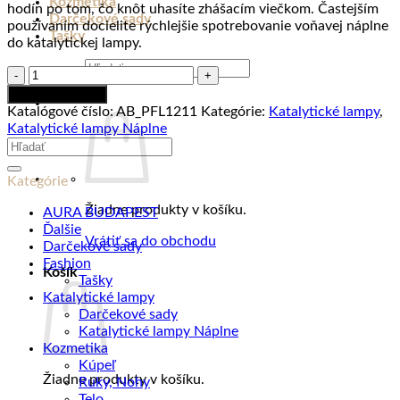
Kozmetika
hodín po tom, čo knôt uhasíte zhášacím viečkom. Častejším
Darčekové sady
používaním docielite rýchlejšie spotrebovanie voňavej náplne
Tašky
do katalytickej lampy.
Hľadať:
množstvo
Náplň
Pridať do košíka
do
Katalógové číslo:
AB_PFL1211
Kategórie:
Katalytické lampy
,
katalytické
Katalytické lampy Náplne
lampy
Hľadať:
AMBER
LEAVES
Kategórie
(jantarové
listy),
Žiadne produkty v košíku.
AURA BUDAPEST
500
Ďalšie
Vrátiť sa do obchodu
ml
Darčekové sady
Fashion
Košík
Tašky
Katalytické lampy
Darčekové sady
Katalytické lampy Náplne
Kozmetika
Kúpeľ
Žiadne produkty v košíku.
Ruky, Nohy
Telo