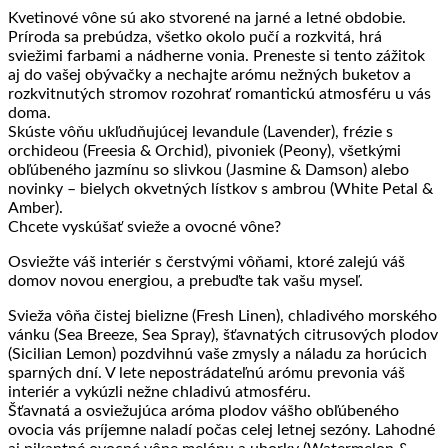
Kvetinové vône sú ako stvorené na jarné a letné obdobie.
Príroda sa prebúdza, všetko okolo pučí a rozkvitá, hrá
sviežimi farbami a nádherne vonia. Preneste si tento zážitok
aj do vašej obývačky a nechajte arómu nežných buketov a
rozkvitnutých stromov rozohrať romantickú atmosféru u vás
doma.
Skúste vôňu ukľudňujúcej levandule (Lavender), frézie s
orchideou (Freesia & Orchid), pivoniek (Peony), všetkými
obľúbeného jazmínu so slivkou (Jasmine & Damson) alebo
novinky – bielych okvetných lístkov s ambrou (White Petal &
Amber).
Chcete vyskúšať svieže a ovocné vône?
Osviežte váš interiér s čerstvými vôňami, ktoré zalejú váš
domov novou energiou, a prebuďte tak vašu myseľ.
Svieža vôňa čistej bielizne (Fresh Linen), chladivého morského
vánku (Sea Breeze, Sea Spray), šťavnatých citrusových plodov
(Sicilian Lemon) pozdvihnú vaše zmysly a náladu za horúcich
sparných dní. V lete nepostrádateľnú arómu prevonia váš
interiér a vykúzli nežne chladivú atmosféru.
Šťavnatá a osviežujúca aróma plodov vášho obľúbeného
ovocia vás príjemne naladí počas celej letnej sezóny. Lahodné