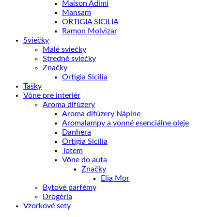
Maison Adimi
Mansam
ORTIGIA SICILIA
Ramon Molvizar
Sviečky
Malé sviečky
Stredné sviečky
Značky
Ortigia Sicilia
Tašky
Vône pre interiér
Aroma difúzery
Aroma difúzery Náplne
Aromalampy a vonné esenciálne oleje
Danhera
Ortigia Sicilia
Totem
Vône do auta
Značky
Elia Mor
Bytové parfémy
Drogéria
Vzorkové sety