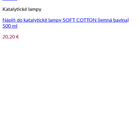
Katalytické lampy
Náplň do katalytické lampy SOFT COTTON (jemná bavlna)
500 ml
20,20
€