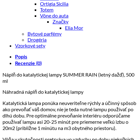
Ortigia Sicilia
Totem
Vône do auta
Značky
Elia Mor
Bytové parfémy
Drogéria
Vzorkové sety
Popis
Recenzie (0)
Náplň do katalytickej lampy SUMMER RAIN (letný dažď), 500
ml
Náhradná náplň do katalytickej lampy
Katalytická lampa ponúka neuveriteľne rýchly a účinný spôsob
ako prevoňať váš domov, nie je teda nutné lampu používať po
dlhú dobu. Pre optimálne prevoňanie interiéru odporúčame
používať lampu asi 20-25 minút pre priemerne veľkú izbu o
20m2 (približne 1 minútu na m3 obytného priestoru).
Vôňa v skutočnosti pretrváva vo vzduchu po dobu niekoľkých