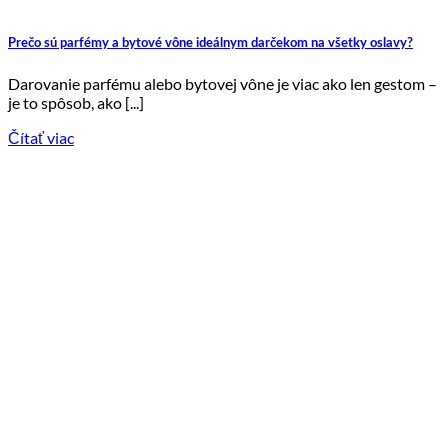
Prečo sú parfémy a bytové vône ideálnym darčekom na všetky oslavy?
Darovanie parfému alebo bytovej vône je viac ako len gestom –
je to spôsob, ako [...]
Čítať viac