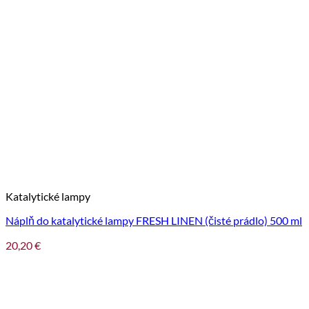
Katalytické lampy
Náplň do katalytické lampy FRESH LINEN (čisté prádlo) 500 ml
20,20
€