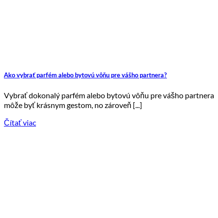
Ako vybrať parfém alebo bytovú vôňu pre vášho partnera?
Vybrať dokonalý parfém alebo bytovú vôňu pre vášho partnera
môže byť krásnym gestom, no zároveň [...]
Čítať viac