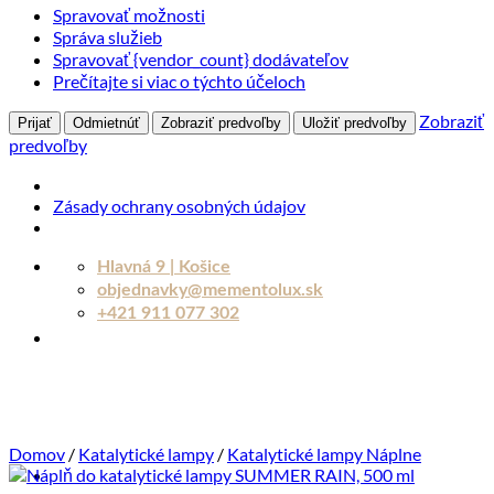
Spravovať možnosti
Správa služieb
Spravovať {vendor_count} dodávateľov
Prečítajte si viac o týchto účeloch
Zobraziť
Prijať
Odmietnúť
Zobraziť predvoľby
Uložiť predvoľby
predvoľby
Zásady ochrany osobných údajov
Skip
Hlavná 9 | Košice
to
objednavky@mementolux.sk
content
+421 911 077 302
Domov
/
Katalytické lampy
/
Katalytické lampy Náplne