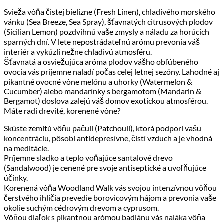
Svieža vôňa čistej bielizne (Fresh Linen), chladivého morského
vánku (Sea Breeze, Sea Spray), šťavnatých citrusových plodov
(Sicilian Lemon) pozdvihnú vaše zmysly a náladu za horúcich
sparných dní. V lete nepostrádateľnú arómu prevonia váš
interiér a vykúzli nežne chladivú atmosféru.
Šťavnatá a osviežujúca aróma plodov vášho obľúbeného
ovocia vás príjemne naladí počas celej letnej sezóny. Lahodné aj
pikantné ovocné vône melónu a uhorky (Watermelon &
Cucumber) alebo mandarínky s bergamotom (Mandarin &
Bergamot) doslova zalejú váš domov exotickou atmosférou.
Máte radi drevité, korenené vône?
Skúste zemitú vôňu pačuli (Patchouli), ktorá podporí vašu
koncentráciu, pôsobí antidepresívne, čistí vzduch a je vhodná
na meditácie.
Príjemne sladko a teplo voňajúce santalové drevo
(Sandalwood) je cenené pre svoje antiseptické a uvoľňujúce
účinky.
Korenená vôňa Woodland Walk vás svojou intenzívnou vôňou
čerstvého ihličia prevedie borovicovým hájom a prevonia vaše
okolie suchým cédrovým drevom a cyprusom.
Vôňou diaľok s pikantnou arómou badiánu vás naláka vôňa