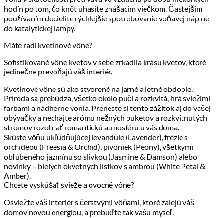
hodín po tom, čo knôt uhasíte zhášacím viečkom. Častejším
používaním docielite rýchlejšie spotrebovanie voňavej náplne
do katalytickej lampy.
Máte radi kvetinové vône?
Sofistikované vône kvetov v sebe zrkadlia krásu kvetov, ktoré
jedinečne prevoňajú váš interiér.
Kvetinové vône sú ako stvorené na jarné a letné obdobie.
Príroda sa prebúdza, všetko okolo pučí a rozkvitá, hrá sviežimi
farbami a nádherne vonia. Preneste si tento zážitok aj do vašej
obývačky a nechajte arómu nežných buketov a rozkvitnutých
stromov rozohrať romantickú atmosféru u vás doma.
Skúste vôňu ukľudňujúcej levandule (Lavender), frézie s
orchideou (Freesia & Orchid), pivoniek (Peony), všetkými
obľúbeného jazmínu so slivkou (Jasmine & Damson) alebo
novinky – bielych okvetných lístkov s ambrou (White Petal &
Amber).
Chcete vyskúšať svieže a ovocné vône?
Osviežte váš interiér s čerstvými vôňami, ktoré zalejú váš
domov novou energiou, a prebuďte tak vašu myseľ.