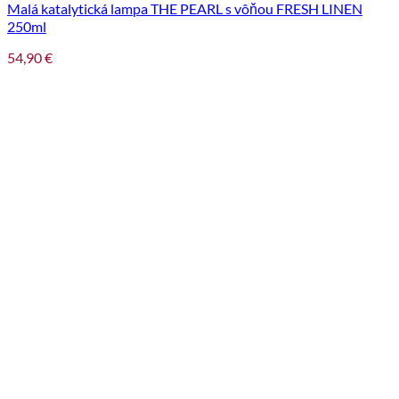
Malá katalytická lampa THE PEARL s vôňou FRESH LINEN
250ml
54,90
€