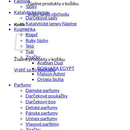
Fashion
Žiadne produkty v košíku.
Tašky
Katalytické lampy
Vrátiť sa do obchodu
Darčekové sady
Katalytické lampy Náplne
Košík
Kozmetika
Kúpeľ
Ruky, Nohy
Telo
Tvár
Značky
Žiadne produkty v košíku.
Arabian Oud
BOSHARA EGYPT
Vrátiť sa do obchodu
Maison Adimi
Ortigia Sicilia
Parfumy
Dámske parfumy
Darčekové poukážky
Darčekový box
Detské parfumy
Pánske parfumy
Unisex parfumy
Vlasové parfémy
Značky