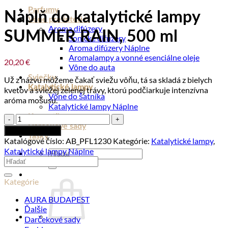
Parfumy
Náplň do katalytické lampy
Vône pre interiér
Aroma difúzery
SUMMER RAIN, 500 ml
Sonické difúzery
Aroma difúzery Náplne
Aromalampy a vonné esenciálne oleje
20,20
€
Vône do auta
Sviečky
Už z názvu môžeme čakať sviežu vôňu, tá sa skladá z bielych
Katalytické lampy
kvetov a sviežej zelenej trávy, ktorú podčiarkuje intenzívna
Vône do šatníka
aróma mošusu.
Katalytické lampy Náplne
Kozmetika
množstvo
Darčekové sady
Náplň
Pridať do košíka
Tašky
do
Katalógové číslo:
AB_PFL1230
Kategórie:
Katalytické lampy
,
katalytické
Katalytické lampy Náplne
Hľadať:
lampy
Hľadať:
SUMMER
RAIN,
Kategórie
500
ml
AURA BUDAPEST
Ďalšie
Darčekové sady