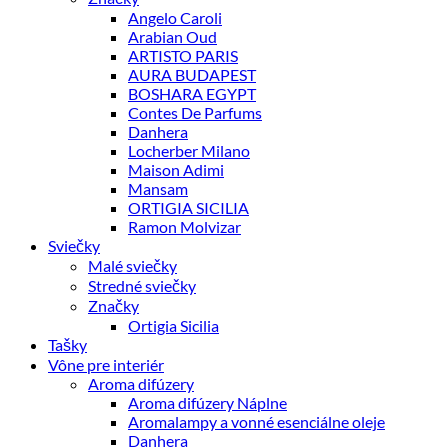
Angelo Caroli
Arabian Oud
ARTISTO PARIS
AURA BUDAPEST
BOSHARA EGYPT
Contes De Parfums
Danhera
Locherber Milano
Maison Adimi
Mansam
ORTIGIA SICILIA
Ramon Molvizar
Sviečky
Malé sviečky
Stredné sviečky
Značky
Ortigia Sicilia
Tašky
Vône pre interiér
Aroma difúzery
Aroma difúzery Náplne
Aromalampy a vonné esenciálne oleje
Danhera