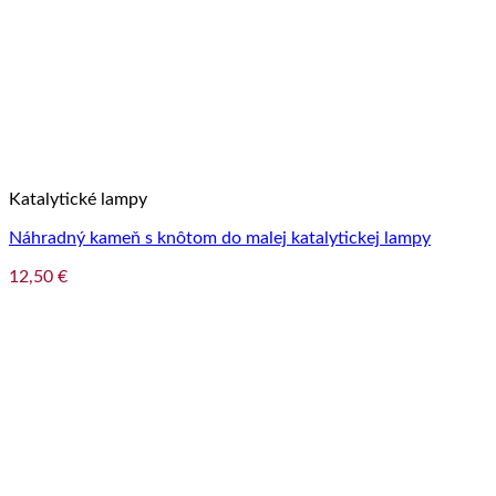
Katalytické lampy
Náhradný kameň s knôtom do malej katalytickej lampy
12,50
€