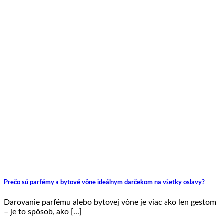
Prečo sú parfémy a bytové vône ideálnym darčekom na všetky oslavy?
Darovanie parfému alebo bytovej vône je viac ako len gestom
– je to spôsob, ako [...]