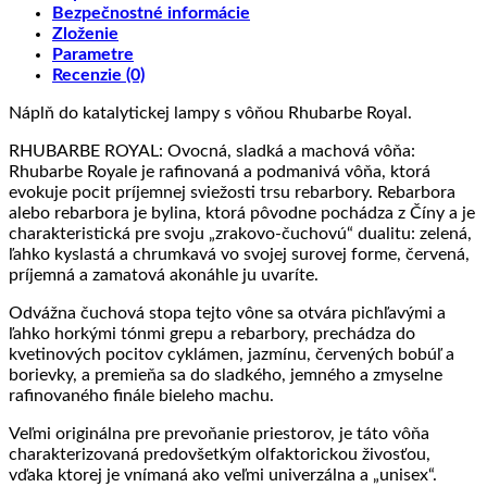
Bezpečnostné informácie
Zloženie
Parametre
Recenzie (0)
Náplň do katalytickej lampy s vôňou Rhubarbe Royal.
RHUBARBE ROYAL: Ovocná, sladká a machová vôňa:
Rhubarbe Royale je rafinovaná a podmanivá vôňa, ktorá
evokuje pocit príjemnej sviežosti trsu rebarbory. Rebarbora
alebo rebarbora je bylina, ktorá pôvodne pochádza z Číny a je
charakteristická pre svoju „zrakovo-čuchovú“ dualitu: zelená,
ľahko kyslastá a chrumkavá vo svojej surovej forme, červená,
príjemná a zamatová akonáhle ju uvaríte.
Odvážna čuchová stopa tejto vône sa otvára pichľavými a
ľahko horkými tónmi grepu a rebarbory, prechádza do
kvetinových pocitov cyklámen, jazmínu, červených bobúľ a
borievky, a premieňa sa do sladkého, jemného a zmyselne
rafinovaného finále bieleho machu.
Veľmi originálna pre prevoňanie priestorov, je táto vôňa
charakterizovaná predovšetkým olfaktorickou živosťou,
vďaka ktorej je vnímaná ako veľmi univerzálna a „unisex“.