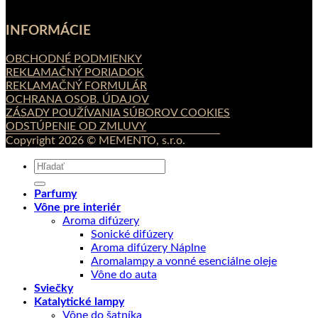
INFORMÁCIE
OBCHODNÉ PODMIENKY
REKLAMAČNÝ PORIADOK
REKLAMAČNÝ FORMULÁR
OCHRANA OSOB. ÚDAJOV
ZÁSADY POUŽÍVANIA SÚBOROV COOKIES
ODSTÚPENIE OD ZMLUVY
Copyright 2026 © MEMENTO, s.r.o.
Hľadať:
Parfumy
Vône pre interiér
Aroma difúzery
Sonické difúzery
Aroma difúzery Náplne
Aromalampy a vonné esenciálne oleje
Vône do auta
Sviečky
Katalytické lampy
Vône do šatníka