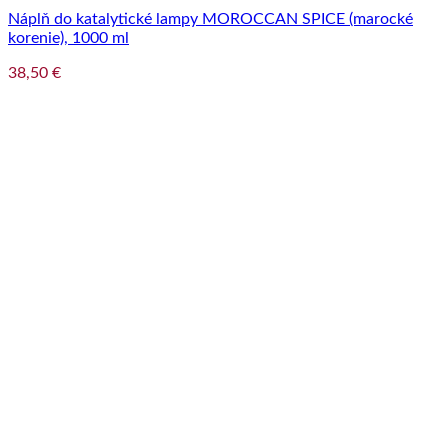
Náplň do katalytické lampy MOROCCAN SPICE (marocké
korenie), 1000 ml
38,50
€