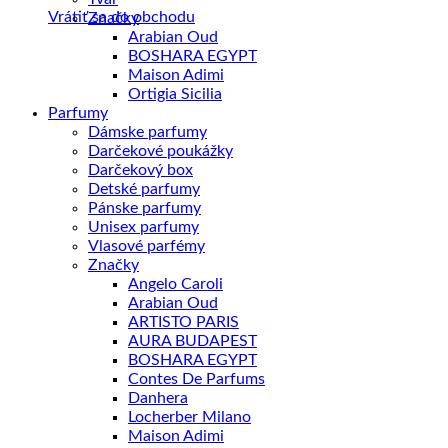
Vrátiť sa do obchodu
Značky
Arabian Oud
BOSHARA EGYPT
Maison Adimi
Ortigia Sicilia
Parfumy
Dámske parfumy
Darčekové poukážky
Darčekový box
Detské parfumy
Pánske parfumy
Unisex parfumy
Vlasové parfémy
Značky
Angelo Caroli
Arabian Oud
ARTISTO PARIS
AURA BUDAPEST
BOSHARA EGYPT
Contes De Parfums
Danhera
Locherber Milano
Maison Adimi