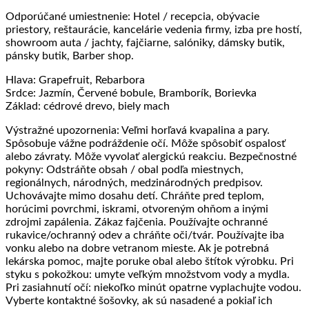
Odporúčané umiestnenie: Hotel / recepcia, obývacie
priestory, reštaurácie, kancelárie vedenia firmy, izba pre hostí,
showroom auta / jachty, fajčiarne, salóniky, dámsky butik,
pánsky butik, Barber shop.
Hlava: Grapefruit, Rebarbora
Srdce: Jazmín, Červené bobule, Bramborík, Borievka
Základ: cédrové drevo, biely mach
Výstražné upozornenia: Veľmi horľavá kvapalina a pary.
Spôsobuje vážne podráždenie očí. Môže spôsobiť ospalosť
alebo závraty. Môže vyvolať alergickú reakciu. Bezpečnostné
pokyny: Odstráňte obsah / obal podľa miestnych,
regionálnych, národných, medzinárodných predpisov.
Uchovávajte mimo dosahu detí. Chráňte pred teplom,
horúcimi povrchmi, iskrami, otvoreným ohňom a inými
zdrojmi zapálenia. Zákaz fajčenia. Používajte ochranné
rukavice/ochranný odev a chráňte oči/tvár. Používajte iba
vonku alebo na dobre vetranom mieste. Ak je potrebná
lekárska pomoc, majte poruke obal alebo štítok výrobku. Pri
styku s pokožkou: umyte veľkým množstvom vody a mydla.
Pri zasiahnutí očí: niekoľko minút opatrne vyplachujte vodou.
Vyberte kontaktné šošovky, ak sú nasadené a pokiaľ ich