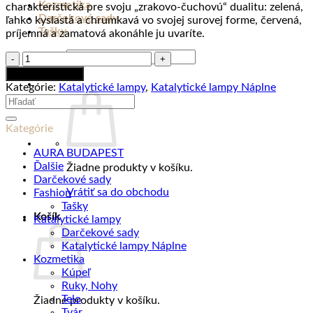
Kozmetika
charakteristická pre svoju „zrakovo-čuchovú“ dualitu: zelená,
Darčekové sady
ľahko kyslastá a chrumkavá vo svojej surovej forme, červená,
Tašky
príjemná a zamatová akonáhle ju uvaríte.
Hľadať:
množstvo
Náplň
Pridať do košíka
do
Kategórie:
Katalytické lampy
,
Katalytické lampy Náplne
katalytickej
Hľadať:
lampy
RHUBARBE
Kategórie
ROYALE,
500
AURA BUDAPEST
ml
Ďalšie
Žiadne produkty v košíku.
Darčekové sady
Vrátiť sa do obchodu
Fashion
Tašky
Košík
Katalytické lampy
Darčekové sady
Katalytické lampy Náplne
Kozmetika
Kúpeľ
Ruky, Nohy
Telo
Žiadne produkty v košíku.
Tvár