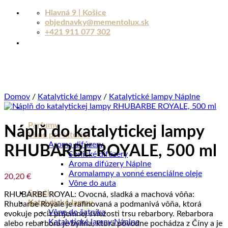
Skip
Hlavná 9 | Košice
to
objednavky@mementolux.sk
Aroma - osobný poradca
content
+421 911 077 302
MEMENTOLUX.SK · ONLINE
Dobrý deň. Vitajte v Mementolux.sk
Domov
/
Katalytické lampy
/
Katalytické lampy Náplne
Som Aroma, pomôžem Vám nájsť Vašu dokonalú vôňu.
Dovoľte mi poradiť Vám s výberom.
Parfumy
Náplň do katalytickej lampy
Vône pre interiér
Welcome. I am also available to assist you in English.
Aroma difúzery
RHUBARBE ROYALE, 500 ml
Sonické difúzery
HĽADÁM DARČEK
ODPORUČTE MI VÔŇU
Aroma difúzery Náplne
VÔNE DO DOMÁCNOSTI
Aromalampy a vonné esenciálne oleje
20,20
€
Vône do auta
14:54
Sviečky
RHUBARBE ROYAL: Ovocná, sladká a machová vôňa:
Katalytické lampy
Rhubarbe Royale je rafinovaná a podmanivá vôňa, ktorá
Vône do šatníka
evokuje pocit príjemnej sviežosti trsu rebarbory. Rebarbora
Katalytické lampy Náplne
alebo rebarbora je bylina, ktorá pôvodne pochádza z Číny a je