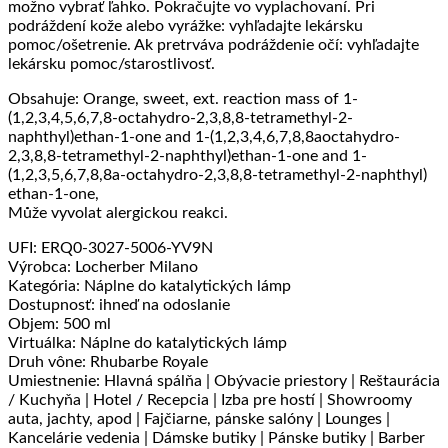
možno vybrať ľahko. Pokračujte vo vyplachovaní. Pri
podráždení kože alebo vyrážke: vyhľadajte lekársku
pomoc/ošetrenie. Ak pretrváva podráždenie očí: vyhľadajte
lekársku pomoc/starostlivosť.
Obsahuje: Orange, sweet, ext. reaction mass of 1-
(1,2,3,4,5,6,7,8-octahydro-2,3,8,8-tetramethyl-2-
naphthyl)ethan-1-one and 1-(1,2,3,4,6,7,8,8aoctahydro-
2,3,8,8-tetramethyl-2-naphthyl)ethan-1-one and 1-
(1,2,3,5,6,7,8,8a-octahydro-2,3,8,8-tetramethyl-2-naphthyl)
ethan-1-one,
Může vyvolat alergickou reakci.
UFI: ERQ0-3027-5006-YV9N
Výrobca: Locherber Milano
Kategória: Náplne do katalytických lámp
Dostupnosť: ihneď na odoslanie
Objem: 500 ml
Virtuálka: Náplne do katalytických lámp
Druh vône: Rhubarbe Royale
Umiestnenie: Hlavná spálňa | Obývacie priestory | Reštaurácia
/ Kuchyňa | Hotel / Recepcia | Izba pre hostí | Showroomy
auta, jachty, apod | Fajčiarne, pánske salóny | Lounges |
Kancelárie vedenia | Dámske butiky | Pánske butiky | Barber