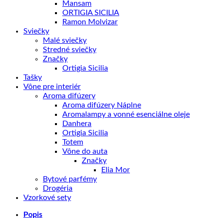
Mansam
ORTIGIA SICILIA
Ramon Molvizar
Sviečky
Malé sviečky
Stredné sviečky
Značky
Ortigia Sicilia
Tašky
Vône pre interiér
Aroma difúzery
Aroma difúzery Náplne
Aromalampy a vonné esenciálne oleje
Danhera
Ortigia Sicilia
Totem
Vône do auta
Značky
Elia Mor
Bytové parfémy
Drogéria
Vzorkové sety
Popis