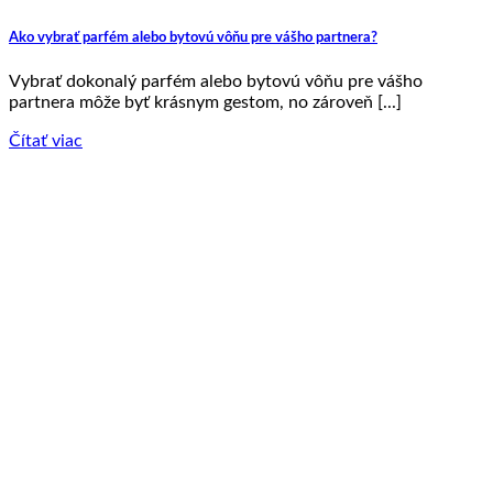
Ako vybrať parfém alebo bytovú vôňu pre vášho partnera?
Vybrať dokonalý parfém alebo bytovú vôňu pre vášho
partnera môže byť krásnym gestom, no zároveň [...]
Čítať viac