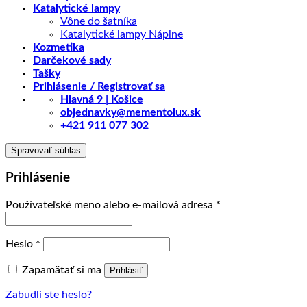
Katalytické lampy
Vône do šatníka
Katalytické lampy Náplne
Kozmetika
Darčekové sady
Tašky
Prihlásenie / Registrovať sa
Hlavná 9 | Košice
objednavky@mementolux.sk
+421 911 077 302
Spravovať súhlas
Prihlásenie
Povinné
Používateľské meno alebo e-mailová adresa
*
Povinné
Heslo
*
Zapamätať si ma
Prihlásiť
Zabudli ste heslo?