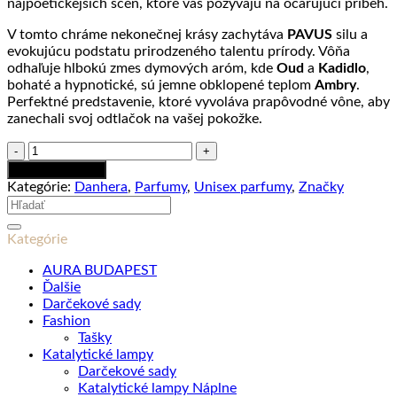
najpoetickejších scén, ktoré vás pozývajú na očarujúci príbeh.
V tomto chráme nekonečnej krásy zachytáva
PAVUS
silu a
evokujúcu podstatu prirodzeného talentu prírody. Vôňa
odhaľuje hlbokú zmes dymových aróm, kde
Oud
a
Kadidlo
,
bohaté a hypnotické, sú jemne obklopené teplom
Ambry
.
Perfektné predstavenie, ktoré vyvoláva prapôvodné vône, aby
zanechali svoj odtlačok na vašej pokožke.
množstvo
Pavus
Pridať do košíka
-
Kategórie:
Danhera
,
Parfumy
,
Unisex parfumy
,
Značky
100ml
Hľadať:
Kategórie
AURA BUDAPEST
Ďalšie
Darčekové sady
Fashion
Tašky
Katalytické lampy
Darčekové sady
Katalytické lampy Náplne