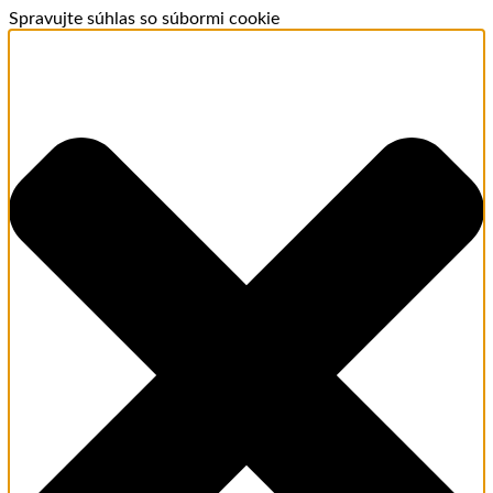
Spravujte súhlas so súbormi cookie
Aroma - osobný poradca
MEMENTOLUX.SK · ONLINE
Dobrý deň. Vitajte v Mementolux.sk
Som Aroma, pomôžem Vám nájsť Vašu dokonalú vôňu.
Dovoľte mi poradiť Vám s výberom.
Welcome. I am also available to assist you in English.
🎁 HĽADÁM DARČEK
💫 ODPORUČTE MI VÔŇU
🏠 VÔNE DO DOMÁCNOSTI
18:11