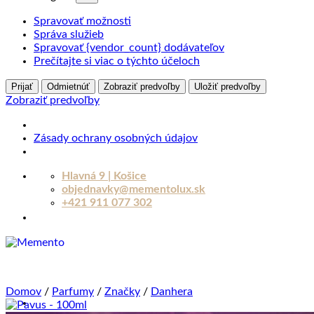
Spravovať možnosti
Správa služieb
Spravovať {vendor_count} dodávateľov
Prečítajte si viac o týchto účeloch
Prijať
Odmietnúť
Zobraziť predvoľby
Uložiť predvoľby
Zobraziť predvoľby
Zásady ochrany osobných údajov
Skip
Hlavná 9 | Košice
to
objednavky@mementolux.sk
content
+421 911 077 302
Domov
/
Parfumy
/
Značky
/
Danhera