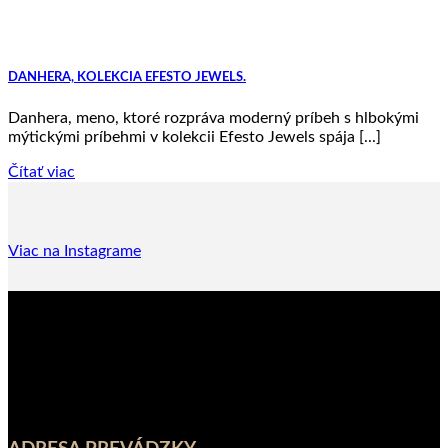
DANHERA, KOLEKCIA EFESTO JEWELS.
Danhera, meno, ktoré rozpráva moderný príbeh s hlbokými
mýtickými príbehmi v kolekcii Efesto Jewels spája [...]
Čítať viac
Viac na Instagrame