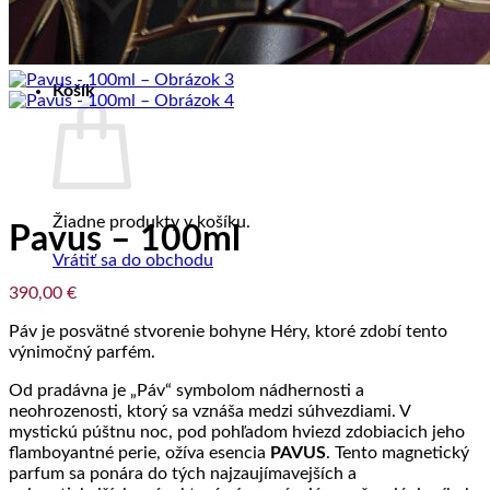
Žiadne produkty v košíku.
Vrátiť sa do obchodu
Košík
Žiadne produkty v košíku.
Pavus – 100ml
Vrátiť sa do obchodu
390,00
€
Páv je posvätné stvorenie bohyne Héry, ktoré zdobí tento
výnimočný parfém.
Od pradávna je „Páv“ symbolom nádhernosti a
neohrozenosti, ktorý sa vznáša medzi súhvezdiami. V
mystickú púštnu noc, pod pohľadom hviezd zdobiacich jeho
flamboyantné perie, ožíva esencia
PAVUS
. Tento magnetický
parfum sa ponára do tých najzaujímavejších a