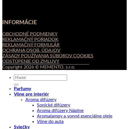
INFORMÁCIE
OBCHODNÉ PODMIENKY
REKLAMAČNÝ PORIADOK
REKLAMAČNÝ FORMULÁR
OCHRANA OSOB. ÚDAJOV
ZÁSADY POUŽÍVANIA SÚBOROV COOKIES
ODSTÚPENIE OD ZMLUVY
Copyright 2026 © MEMENTO, s.r.o.
Hľadať:
Parfumy
Vône pre interiér
Aroma difúzery
Sonické difúzery
Aroma difúzery Náplne
Aromalampy a vonné esenciálne oleje
Vône do auta
Sviečky