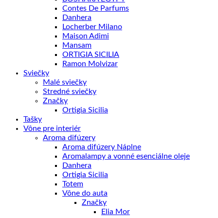
Contes De Parfums
Danhera
Locherber Milano
Maison Adimi
Mansam
ORTIGIA SICILIA
Ramon Molvizar
Sviečky
Malé sviečky
Stredné sviečky
Značky
Ortigia Sicilia
Tašky
Vône pre interiér
Aroma difúzery
Aroma difúzery Náplne
Aromalampy a vonné esenciálne oleje
Danhera
Ortigia Sicilia
Totem
Vône do auta
Značky
Elia Mor