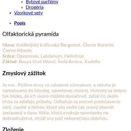
Bytové parfémy
Drogéria
Vzorkové sety
Popis
Olfaktorická pyramída
Hlava
: Kalábrijský kráľovský Bergamot, Čierne Korenie,
Čierne Ríbezle
Srdce
: Opoponax, Labdanum, Heliotrop
Základ
: Buaya Oud Wood, Šedá Ambra, Kadidlo
Zmyslový zážitok
Je noc. Púštne duny sú zahalené súmrakom, a obloha je
namaľovaná do hlbokej, sametovej modrej. Hviezdy sa lesknú
tak blízko, že ich skoro môžete dosiahnuť, zatiaľ čo okolo
ohňa sa zdieľajú príbehy. Odhaľuje sa mocné predstavenie
vôní, svetiel a tieňov, ktoré vás vedie cez snový okamih
zastavený v čase. Vôňa, ktorá evokuje spomienky na
dobrodružstvá, stráži sny pod nekonečnou oblohou.
Zloženie