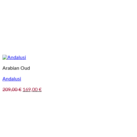
Arabian Oud
Andalusi
Pôvodná
Aktuálna
209,00
€
169,00
€
cena
cena
bola:
je:
209,00 €.
169,00 €.