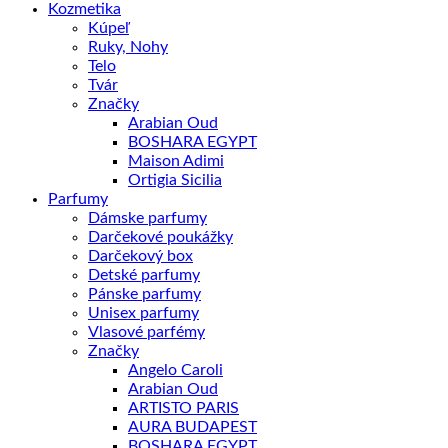
Kozmetika
Kúpeľ
Ruky, Nohy
Telo
Tvár
Značky
Arabian Oud
BOSHARA EGYPT
Maison Adimi
Ortigia Sicilia
Parfumy
Dámske parfumy
Darčekové poukážky
Darčekový box
Detské parfumy
Pánske parfumy
Unisex parfumy
Vlasové parfémy
Značky
Angelo Caroli
Arabian Oud
ARTISTO PARIS
AURA BUDAPEST
BOSHARA EGYPT