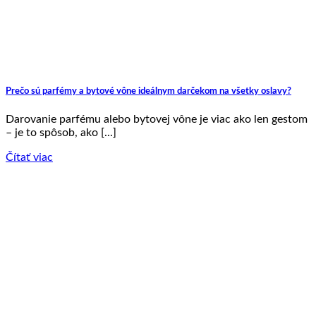
Prečo sú parfémy a bytové vône ideálnym darčekom na všetky oslavy?
Darovanie parfému alebo bytovej vône je viac ako len gestom
– je to spôsob, ako [...]
Čítať viac