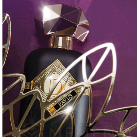
Parfumy
Vône pre interiér
Aroma difúzery
Sonické difúzery
Aroma difúzery Náplne
Aromalampy a vonné esenciálne oleje
Vône do auta
Sviečky
Katalytické lampy
Vône do šatníka
Katalytické lampy Náplne
Kozmetika
Darčekové sady
Tašky
Hľadať: