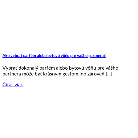
Ako vybrať parfém alebo bytovú vôňu pre vášho partnera?
Vybrať dokonalý parfém alebo bytovú vôňu pre vášho
partnera môže byť krásnym gestom, no zároveň [...]
Čítať viac