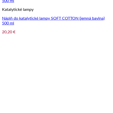
Katalytické lampy
Náplň do katalytické lampy SOFT COTTON (jemná bavlna)
500 ml
20,20
€