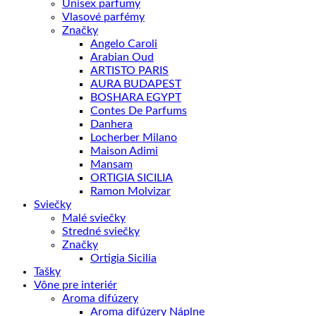
Unisex parfumy
Vlasové parfémy
Značky
Angelo Caroli
Arabian Oud
ARTISTO PARIS
AURA BUDAPEST
BOSHARA EGYPT
Contes De Parfums
Danhera
Locherber Milano
Maison Adimi
Mansam
ORTIGIA SICILIA
Ramon Molvizar
Sviečky
Malé sviečky
Stredné sviečky
Značky
Ortigia Sicilia
Tašky
Vône pre interiér
Aroma difúzery
Aroma difúzery Náplne