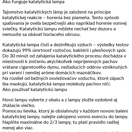
Ako funguje katalytická lampa
Tajomstvo katalytických lámp je založené na princípe
katalytickej reakcie – horenia bez plameňa. Tento spôsob
spaľovania je oveľa bezpečnejší ako napríklad horenie vonnej
sviečky. Katalytickú lampu môžete nechať bez dozoru a
nemusíte sa obávať horiaceho obrusu.
Katalytická lampa čistí a dezinfikujú vzduch – výsledky testov
dokazujú 99% úmrtnosť roztočov, baktérií i plesňových spór.
Do 30 minút od zahájenia katalytického procesu dochádza v
miestnosti k zničeniu akýchkoľvek nepríjemných pachov
vrátane cigaretového dymu, nežiaducich odérov vzniknutých
pri varení i nemilej aróme domácich maznáčikov.
Na rozdiel od bežných osviežovačov vzduchu, ktoré zápach
iba maskujú, katalytická lampa molekuly pachov ničí.
Ako používať katalytickú lampu
Novú lampu vyberte z obalu a z lampy zložte ozdobné aj
zhášacie viečko.
Pomocou lievika, ktorý je obsiahnutý v každom novom balení
katalytickej lampy, nalejte zakúpenú vonnú esenciu do lampy.
Naplňte maximálne do 2/3 lampy, tu platí pravidlo radšej
menej ako viac.