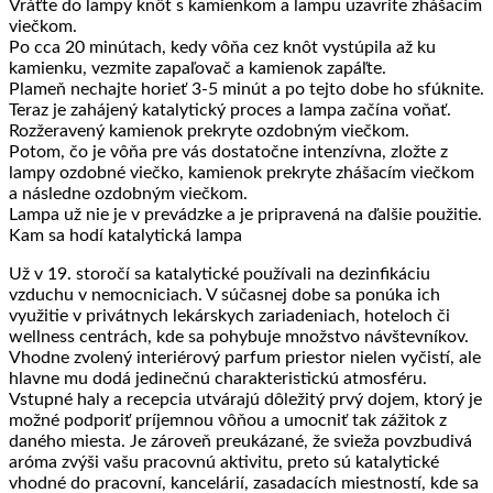
Vráťte do lampy knôt s kamienkom a lampu uzavrite zhášacím
viečkom.
Po cca 20 minútach, kedy vôňa cez knôt vystúpila až ku
kamienku, vezmite zapaľovač a kamienok zapáľte.
Plameň nechajte horieť 3-5 minút a po tejto dobe ho sfúknite.
Teraz je zahájený katalytický proces a lampa začína voňať.
Rozžeravený kamienok prekryte ozdobným viečkom.
Potom, čo je vôňa pre vás dostatočne intenzívna, zložte z
lampy ozdobné viečko, kamienok prekryte zhášacím viečkom
a následne ozdobným viečkom.
Lampa už nie je v prevádzke a je pripravená na ďalšie použitie.
Kam sa hodí katalytická lampa
Už v 19. storočí sa katalytické používali na dezinfikáciu
vzduchu v nemocniciach. V súčasnej dobe sa ponúka ich
využitie v privátnych lekárskych zariadeniach, hoteloch či
wellness centrách, kde sa pohybuje množstvo návštevníkov.
Vhodne zvolený interiérový parfum priestor nielen vyčistí, ale
hlavne mu dodá jedinečnú charakteristickú atmosféru.
Vstupné haly a recepcia utvárajú dôležitý prvý dojem, ktorý je
možné podporiť príjemnou vôňou a umocniť tak zážitok z
daného miesta. Je zároveň preukázané, že svieža povzbudivá
aróma zvýši vašu pracovnú aktivitu, preto sú katalytické
vhodné do pracovní, kancelárií, zasadacích miestností, kde sa