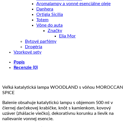
Aromalampy a vonné esenciálne oleje
Danhera
Ortigia Sicilia
Totem
Vône do auta
Značky
Elia Mor
Bytové parfémy
Drogéria
Vzorkové sety
Popis
Recenzie (0)
Veľká katalytická lampa WOODLAND s vôňou MOROCCAN
SPICE
Balenie obsahuje katalytickú lampu s objemom 500 ml v
čiernej darčekovej krabičke, knôt s kamienkom, kovový
uzáver (zhášacie viečko), dekoratívnu korunku a lievik na
nalievanie vonnej esencie.