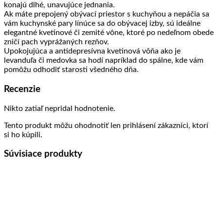
konajú dlhé, unavujúce jednania.
Ak máte prepojený obývací priestor s kuchyňou a nepáčia sa
vám kuchynské pary línúce sa do obývacej izby, sú ideálne
elegantné kvetinové či zemité vône, ktoré po nedeľnom obede
zničí pach vyprážaných rezňov.
Upokojujúca a antidepresívna kvetinová vôňa ako je
levanduľa či medovka sa hodí napríklad do spálne, kde vám
pomôžu odhodiť starosti všedného dňa.
Recenzie
Nikto zatiaľ nepridal hodnotenie.
Tento produkt môžu ohodnotiť len prihlásení zákazníci, ktorí
si ho kúpili.
Súvisiace produkty