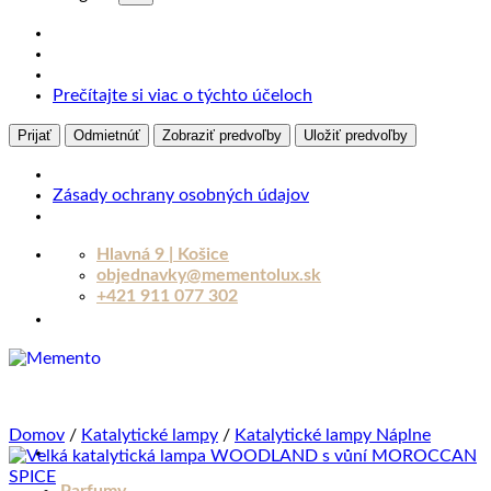
Prečítajte si viac o týchto účeloch
Prijať
Odmietnúť
Zobraziť predvoľby
Uložiť predvoľby
Zásady ochrany osobných údajov
Skip
Hlavná 9 | Košice
to
objednavky@mementolux.sk
content
+421 911 077 302
Domov
/
Katalytické lampy
/
Katalytické lampy Náplne