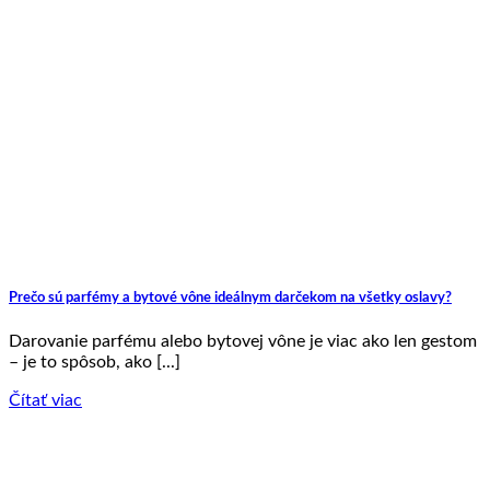
Prečo sú parfémy a bytové vône ideálnym darčekom na všetky oslavy?
Darovanie parfému alebo bytovej vône je viac ako len gestom
– je to spôsob, ako [...]
Čítať viac