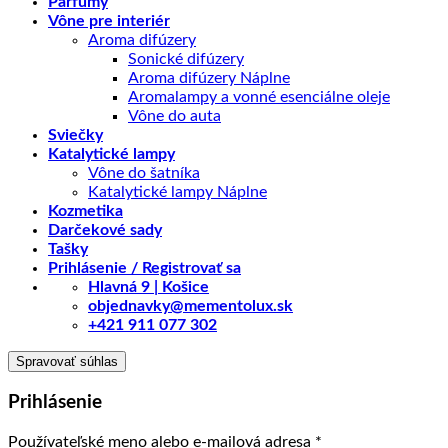
Parfumy
Vône pre interiér
Aroma difúzery
Sonické difúzery
Aroma difúzery Náplne
Aromalampy a vonné esenciálne oleje
Vône do auta
Sviečky
Katalytické lampy
Vône do šatníka
Katalytické lampy Náplne
Kozmetika
Darčekové sady
Tašky
Prihlásenie / Registrovať sa
Hlavná 9 | Košice
objednavky@mementolux.sk
+421 911 077 302
Spravovať súhlas
Prihlásenie
Povinné
Používateľské meno alebo e-mailová adresa
*