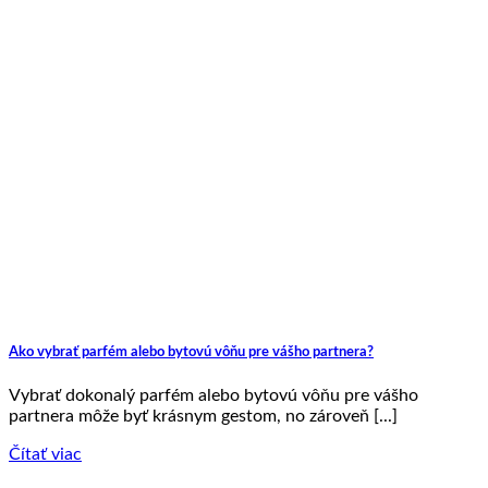
Ako vybrať parfém alebo bytovú vôňu pre vášho partnera?
Vybrať dokonalý parfém alebo bytovú vôňu pre vášho
partnera môže byť krásnym gestom, no zároveň [...]
Čítať viac