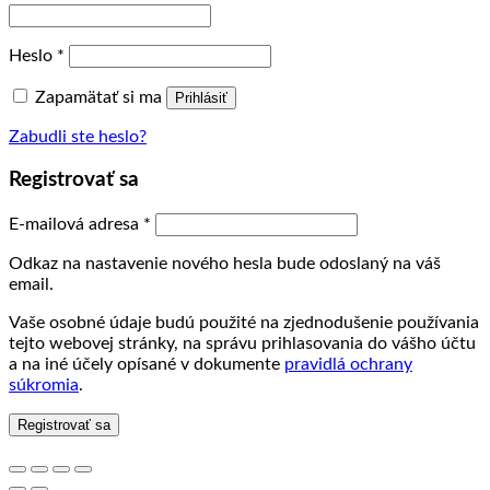
Povinné
Heslo
*
Zapamätať si ma
Prihlásiť
Zabudli ste heslo?
Registrovať sa
Povinné
E-mailová adresa
*
Odkaz na nastavenie nového hesla bude odoslaný na váš
email.
Vaše osobné údaje budú použité na zjednodušenie používania
tejto webovej stránky, na správu prihlasovania do vášho účtu
a na iné účely opísané v dokumente
pravidlá ochrany
súkromia
.
Registrovať sa