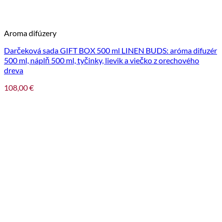
Aroma difúzery
Darčeková sada GIFT BOX 500 ml LINEN BUDS: aróma difuzér
500 ml, náplň 500 ml, tyčinky, lievik a viečko z orechového
dreva
108,00
€