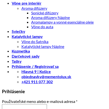
Vône pre interiér
Aroma difúzery
Sonické difúzery
Aroma difúzery Náplne
Aromalampy a vonné esenciálne oleje
Vône do auta
Sviečky
Katalytické lampy
Vône do šatníka
Katalytické lampy Náplne
Kozmetika
Darčekové sady
Tašky
Prihlásenie / Registrovať sa
Hlavná 9 | Košice
objednavky@mementolux.sk
+421 911 077 302
Prihlásenie
Povinné
Používateľské meno alebo e-mailová adresa
*