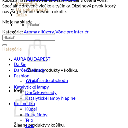
Kozmetika
špeciálne drevené viečko a tyčinky. Dizajnový prvok, ktorý
Darčekové sady
navyše príjemne prevonia okolie.
Tašky
Nie je na sklade
Hľadať:
Kategórie:
Aroma difúzery
,
Vône pre interiér
Hľadať:
Kategórie
AURA BUDAPEST
Ďalšie
Darčekové sady
Žiadne produkty v košíku.
Fashion
Vrátiť sa do obchodu
Tašky
Katalytické lampy
Košík
Darčekové sady
Katalytické lampy Náplne
Kozmetika
Kúpeľ
Ruky, Nohy
Telo
Žiadne produkty v košíku.
Tvár