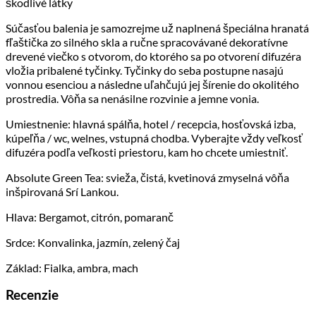
škodlivé látky
Súčasťou balenia je samozrejme už naplnená špeciálna hranatá
fľaštička zo silného skla a ručne spracovávané dekoratívne
drevené viečko s otvorom, do ktorého sa po otvorení difuzéra
vložia pribalené tyčinky. Tyčinky do seba postupne nasajú
vonnou esenciou a následne uľahčujú jej šírenie do okolitého
prostredia. Vôňa sa nenásilne rozvinie a jemne vonia.
Umiestnenie: hlavná spálňa, hotel / recepcia, hosťovská izba,
kúpeľňa / wc, welnes, vstupná chodba. Vyberajte vždy veľkosť
difuzéra podľa veľkosti priestoru, kam ho chcete umiestniť.
Absolute Green Tea: svieža, čistá, kvetinová zmyselná vôňa
inšpirovaná Srí Lankou.
Hlava: Bergamot, citrón, pomaranč
Srdce: Konvalinka, jazmín, zelený čaj
Základ: Fialka, ambra, mach
Recenzie