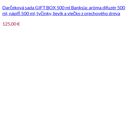
Darčeková sada GIFT BOX 500 ml Banksia: aróma difuzér 500
ml, náplň 500 ml, tyčinky, lievik a viečko z orechového dreva
125,00
€