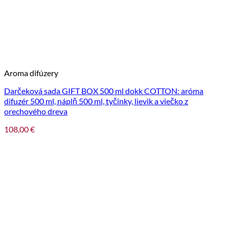
Aroma difúzery
Darčeková sada GIFT BOX 500 ml dokk COTTON: aróma
difuzér 500 ml, náplň 500 ml, tyčinky, lievik a viečko z
orechového dreva
108,00
€