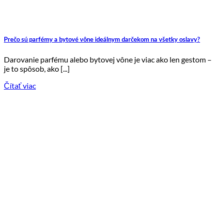
Prečo sú parfémy a bytové vône ideálnym darčekom na všetky oslavy?
Darovanie parfému alebo bytovej vône je viac ako len gestom –
je to spôsob, ako [...]
Čítať viac