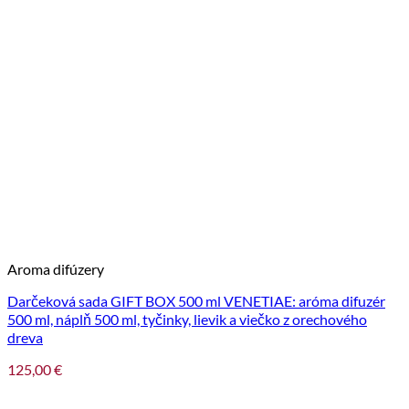
Aroma difúzery
Darčeková sada GIFT BOX 500 ml VENETIAE: aróma difuzér
500 ml, náplň 500 ml, tyčinky, lievik a viečko z orechového
dreva
125,00
€