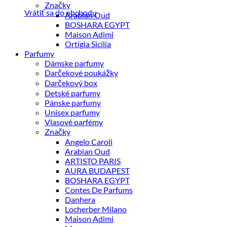
Značky
Vrátiť sa do obchodu
Arabian Oud
BOSHARA EGYPT
Maison Adimi
Ortigia Sicilia
Parfumy
Dámske parfumy
Darčekové poukážky
Darčekový box
Detské parfumy
Pánske parfumy
Unisex parfumy
Vlasové parfémy
Značky
Angelo Caroli
Arabian Oud
ARTISTO PARIS
AURA BUDAPEST
BOSHARA EGYPT
Contes De Parfums
Danhera
Locherber Milano
Maison Adimi