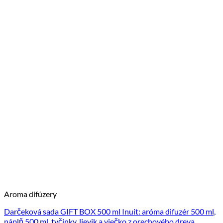
Aroma difúzery
Darčeková sada GIFT BOX 500 ml Inuit: aróma difuzér 500 ml,
náplň 500 ml, tyčinky, lievik a viečko z orechového dreva