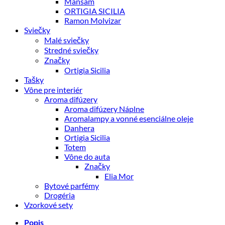
Mansam
ORTIGIA SICILIA
Ramon Molvizar
Sviečky
Malé sviečky
Stredné sviečky
Značky
Ortigia Sicilia
Tašky
Vône pre interiér
Aroma difúzery
Aroma difúzery Náplne
Aromalampy a vonné esenciálne oleje
Danhera
Ortigia Sicilia
Totem
Vône do auta
Značky
Elia Mor
Bytové parfémy
Drogéria
Vzorkové sety
Popis