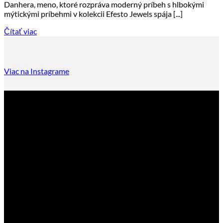
Danhera, meno, ktoré rozpráva moderný príbeh s hlbokými
mýtickými príbehmi v kolekcii Efesto Jewels spája [...]
Čítať viac
Viac na Instagrame