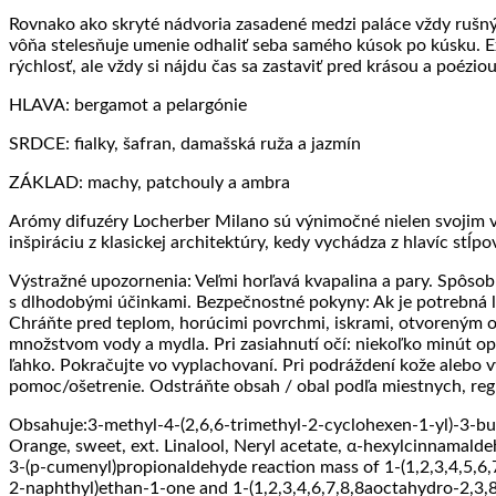
Rovnako ako skryté nádvoria zasadené medzi paláce vždy rušných
vôňa stelesňuje umenie odhaliť seba samého kúsok po kúsku. Exkl
rýchlosť, ale vždy si nájdu čas sa zastaviť pred krásou a poéz
HLAVA: bergamot a pelargónie
SRDCE: fialky, šafran, damašská ruža a jazmín
ZÁKLAD: machy, patchouly a ambra
Arómy difuzéry Locherber Milano sú výnimočné nielen svojim vzh
inšpiráciu z klasickej architektúry, kedy vychádza z hlavíc stĺpo
Výstražné upozornenia: Veľmi horľavá kvapalina a pary. Spôsob
s dlhodobými účinkami. Bezpečnostné pokyny: Ak je potrebná l
Chráňte pred teplom, horúcimi povrchmi, iskrami, otvoreným o
množstvom vody a mydla. Pri zasiahnutí očí: niekoľko minút o
ľahko. Pokračujte vo vyplachovaní. Pri podráždení kože alebo v
pomoc/ošetrenie. Odstráňte obsah / obal podľa miestnych, re
Obsahuje:3-methyl-4-(2,6,6-trimethyl-2-cyclohexen-1-yl)-3-but
Orange, sweet, ext. Linalool, Neryl acetate, α-hexylcinnamal
3-(p-cumenyl)propionaldehyde reaction mass of 1-(1,2,3,4,5,6,
2-naphthyl)ethan-1-one and 1-(1,2,3,4,6,7,8,8aoctahydro-2,3,