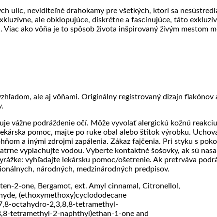
 ulíc, neviditeľné drahokamy pre všetkých, ktorí sa nesústredia
uzívne, ale obklopujúce, diskrétne a fascinujúce, táto exkluzívn
iou. Viac ako vôňa je to spôsob života inšpirovaný živým mestom 
ľadom, ale aj vôňami. Originálny registrovaný dizajn flakónov a
v.
uje vážne podráždenie očí. Môže vyvolať alergickú kožnú reakciu
ekárska pomoc, majte po ruke obal alebo štítok výrobku. Uchov
hňom a inými zdrojmi zapálenia. Zákaz fajčenia. Pri styku s po
patrne vyplachujte vodou. Vyberte kontaktné šošovky, ak sú nasa
yrážke: vyhľadajte lekársku pomoc/ošetrenie. Ak pretrváva podrá
gionálnych, národných, medzinárodných predpisov.
en-2-one, Bergamot, ext. Amyl cinnamal, Citronellol,
dehyde, (ethoxymethoxy)cyclododecane
7,8-octahydro-2,3,8,8-tetramethyl-
8,8-tetramethyl-2-naphthyl)ethan-1-one and