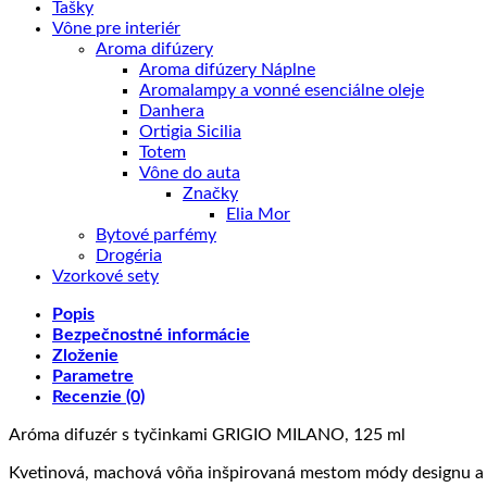
Tašky
Vône pre interiér
Aroma difúzery
Aroma difúzery Náplne
Aromalampy a vonné esenciálne oleje
Danhera
Ortigia Sicilia
Totem
Vône do auta
Značky
Elia Mor
Bytové parfémy
Drogéria
Vzorkové sety
Popis
Bezpečnostné informácie
Zloženie
Parametre
Recenzie (0)
Aróma difuzér s tyčinkami GRIGIO MILANO, 125 ml
Kvetinová, machová vôňa inšpirovaná mestom módy designu a 