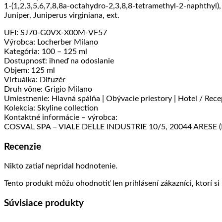
1-(1,2,3,5,6,7,8,8a-octahydro-2,3,8,8-tetramethyl-2-naphthyl), 
Juniper, Juniperus virginiana, ext.
UFI: SJ70-G0VX-X00M-VF57
Výrobca: Locherber Milano
Kategória: 100 – 125 ml
Dostupnosť: ihneď na odoslanie
Objem: 125 ml
Virtuálka: Difuzér
Druh vône: Grigio Milano
Umiestnenie: Hlavná spálňa | Obývacie priestory | Hotel / Recep
Kolekcia: Skyline collection
Kontaktné informácie – výrobca:
COSVAL SPA – VIALE DELLE INDUSTRIE 10/5, 20044 ARESE (MI
Recenzie
Nikto zatiaľ nepridal hodnotenie.
Tento produkt môžu ohodnotiť len prihlásení zákazníci, ktorí si 
Súvisiace produkty