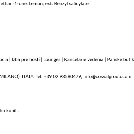
ethan-1-one, Lemon, ext. Benzyl salicylate,
cia | Izba pre hostí | Lounges | Kancelárie vedenia | Pánske buti
LANO), ITALY. Tel: +39 02 93580479; info@cosvalgroup.com
ho kúpili.