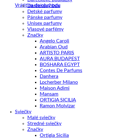
Vrátiť sa do obchodu
Darčekový box
Detské parfumy
Pánske parfumy
Unisex parfumy
Vlasové parfémy
Značky
Angelo Caroli
Arabian Oud
ARTISTO PARIS
AURA BUDAPEST
BOSHARA EGYPT
Contes De Parfums
Danhera
Locherber Milano
Maison Adimi
Mansam
ORTIGIA SICILIA
Ramon Molvizar
Sviečky
Malé sviečky
Stredné sviečky
Značky
Ortigia Sicilia