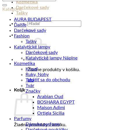
tyčinkami
Kozmetika
GRIGIO
Darčekové sady
Kategórie
MILANO
Tašky
Skyline,
AURA BUDAPEST
Hľadať:
125
Ďalšie
ml
Darčekové sady
Fashion
Tašky
Katalytické lampy
Darčekové sady
Katalytické lampy Náplne
Kozmetika
Kúpeľ
Žiadne produkty v košíku.
Ruky, Nohy
Vrátiť sa do obchodu
Telo
Tvár
Košík
Značky
Arabian Oud
BOSHARA EGYPT
Maison Adimi
Ortigia Sicilia
Parfumy
Dámske parfumy
Žiadne produkty v košíku.
Darčekové poukážky