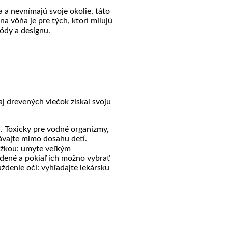
 a nevnímajú svoje okolie, táto
a vôňa je pre tých, ktorí milujú
módy a designu.
j drevených viečok získal svoju
. Toxicky pre vodné organizmy,
ávajte mimo dosahu detí.
kožkou: umyte veľkým
dené a pokiaľ ich možno vybrať
ždenie očí: vyhľadajte lekársku