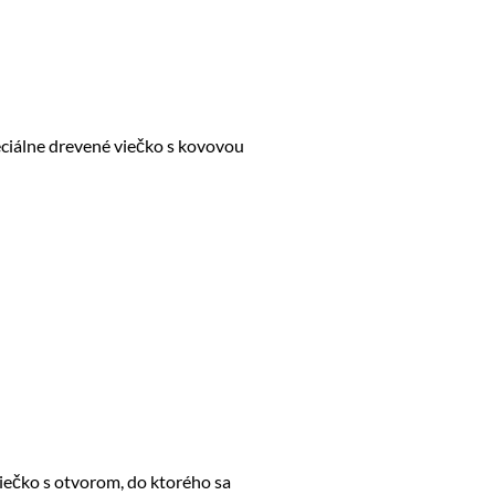
eciálne drevené viečko s kovovou
iečko s otvorom, do ktorého sa