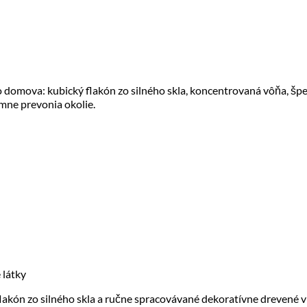
 domova: kubický flakón zo silného skla, koncentrovaná vôňa, šp
emne prevonia okolie.
 látky
lakón zo silného skla a ručne spracovávané dekoratívne drevené v