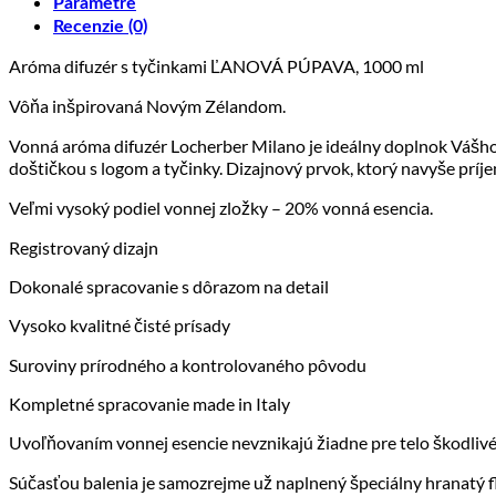
Parametre
Recenzie (0)
Aróma difuzér s tyčinkami ĽANOVÁ PÚPAVA, 1000 ml
Vôňa inšpirovaná Novým Zélandom.
Vonná aróma difuzér Locherber Milano je ideálny doplnok Vášho
doštičkou s logom a tyčinky. Dizajnový prvok, ktorý navyše príj
Veľmi vysoký podiel vonnej zložky – 20% vonná esencia.
Registrovaný dizajn
Dokonalé spracovanie s dôrazom na detail
Vysoko kvalitné čisté prísady
Suroviny prírodného a kontrolovaného pôvodu
Kompletné spracovanie made in Italy
Uvoľňovaním vonnej esencie nevznikajú žiadne pre telo škodlivé
Súčasťou balenia je samozrejme už naplnený špeciálny hranatý f