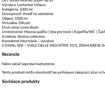
UFI: H990-M0PW-200H-38TH
Výrobca: Locherber Milano
Kategória: 1000 ml
Dostupnosť: ihneď na odoslanie
Objem: 1000 ml
Virtuálka: Difuzér
Druh vône: Linen Buds
Umiestnenie: Hlavná spálňa | Izba pre hostí | Kúpeľňa/WC | Šatň
Kolekcia: Skyline collection
Kontaktné informácie – výrobca:
COSVAL SPA – VIALE DELLE INDUSTRIE 10/5, 20044 ARESE (MIL
Recenzie
Nikto zatiaľ nepridal hodnotenie.
Tento produkt môžu ohodnotiť len prihlásení zákazníci, ktorí si ho
Súvisiace produkty