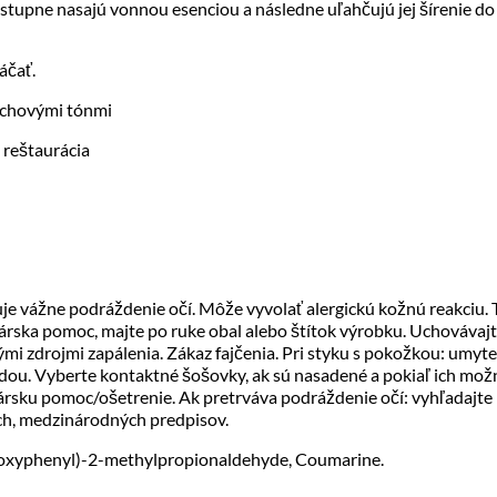
ostupne nasajú vonnou esenciou a následne uľahčujú jej šírenie do
áčať.
chovými tónmi
 reštaurácia
je vážne podráždenie očí. Môže vyvolať alergickú kožnú reakciu. 
rska pomoc, majte po ruke obal alebo štítok výrobku. Uchovávaj
ými zdrojmi zapálenia. Zákaz fajčenia. Pri styku s pokožkou: um
odou. Vyberte kontaktné šošovky, ak sú nasadené a pokiaľ ich mož
kársku pomoc/ošetrenie. Ak pretrváva podráždenie očí: vyhľadajte
ch, medzinárodných predpisov.
ethoxyphenyl)-2-methylpropionaldehyde, Coumarine.