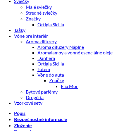
Sviečky
Malé sviečky
Stredné sviečky
Značky
Ortigia Sicilia
Tašky
Vône pre interiér
Aroma difúzery
Aroma difúzery Náplne
Aromalampy a vonné esenciálne oleje
Danhera
Ortigia Sicilia
Totem
Vône do auta
Značky
Elia Mor
Bytové parfémy
Drogéria
Vzorkové sety
Popis
Bezpečnostné informácie
Zloženie