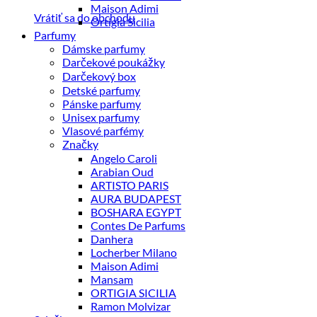
Maison Adimi
Vrátiť sa do obchodu
Ortigia Sicilia
Parfumy
Dámske parfumy
Darčekové poukážky
Darčekový box
Detské parfumy
Pánske parfumy
Unisex parfumy
Vlasové parfémy
Značky
Angelo Caroli
Arabian Oud
ARTISTO PARIS
AURA BUDAPEST
BOSHARA EGYPT
Contes De Parfums
Danhera
Locherber Milano
Maison Adimi
Mansam
ORTIGIA SICILIA
Ramon Molvizar