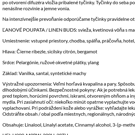
po otvorení difuzéra vložia pribalené tyčinky. Tyčinky do seba p
nenásilne rozvinie a jemne vonia.
Na intenzívnejšie prevoňanie odporúčame tyčinky pravidelne ot
ĽANOVÉ POUPATA / LINEN BUDS: svieža, kvetinová vôňa s ma
Umiestnenie: vstupné priestory, chodba, spálňa, práčovňa, hotel,
Hlava: Čierne ríbezle, sicílsky citrón, bergamot
Srdce: Pelargónie, ružové okvetné plátky, ylang
Základ: Vanilka, santal, syntetické machy
Výstražné upozornenia: Veľmi horľavá kvapalina a pary. Spôsobu
dlhodobými účinkami. Bezpečnostné pokyny: Ak je potrebná leká
pred teplom, horúcimi povrchmi, iskrami, otvoreným ohňom a in
mydla. Pri zasiahnutí očí: niekoľko minút opatrne vyplachujte v
vyplachovaní. Pri podráždení kože alebo vyrážke: vyhľadajte le
Odstráňte obsah / obal podľa miestnych, regionálnych, národný
Obsahuje: Linalool, Linalyl acetate, Cinnamyl alcohol, 3-(p-m