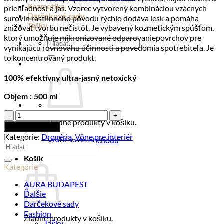
Kozmetika
priehľadnosť a jas. Vzorec vytvorený kombináciou vzácnych
Darčekové sady
surovín
rastlinného pôvodu
rýchlo dodáva lesk a pomáha
Tašky
znižovať tvorbu nečistôt. Je vybavený kozmetickým spúšťom,
ktorý
umožňuje mikronizované odparovanie
povrchov pre
Hľadať:
vynikajúcu rovnováhu účinnosti a povedomia spotrebiteľa. Je
to
koncentrovaný produkt
.
1
00% efektívny ultra-jasný netoxický
Objem : 500 ml
množstvo
Žiadne produkty v košíku.
Čistič
Pridať do košíka
okien
Kategórie:
Drogéria
,
Vône pre interiér
Vrátiť sa do obchodu
500ml
Hľadať:
Košík
Kategórie
AURA BUDAPEST
Ďalšie
Darčekové sady
Fashion
Žiadne produkty v košíku.
Tašky