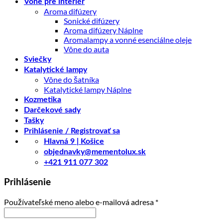
Vône pre interiér
Aroma difúzery
Sonické difúzery
Aroma difúzery Náplne
Aromalampy a vonné esenciálne oleje
Vône do auta
Sviečky
Katalytické lampy
Vône do šatníka
Katalytické lampy Náplne
Kozmetika
Darčekové sady
Tašky
Prihlásenie / Registrovať sa
Hlavná 9 | Košice
objednavky@mementolux.sk
+421 911 077 302
Prihlásenie
Povinné
Používateľské meno alebo e-mailová adresa
*