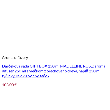
Aroma difúzery
Darčeková sada GIFT BOX 250 ml MADELEINE ROSE: aróma
difuzér 250 ml s viečkom z orechového dreva, náplň 250 ml,
tyčinky, lievik + vonný sáčok
103,00
€