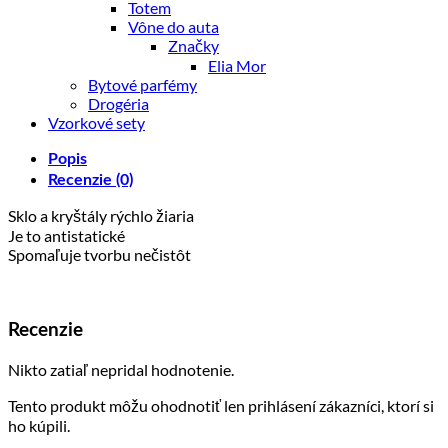
Totem
Vône do auta
Značky
Elia Mor
Bytové parfémy
Drogéria
Vzorkové sety
Popis
Recenzie (0)
Sklo a kryštály rýchlo žiaria
Je to antistatické
Spomaľuje tvorbu nečistôt
Recenzie
Nikto zatiaľ nepridal hodnotenie.
Tento produkt môžu ohodnotiť len prihlásení zákazníci, ktorí si
ho kúpili.