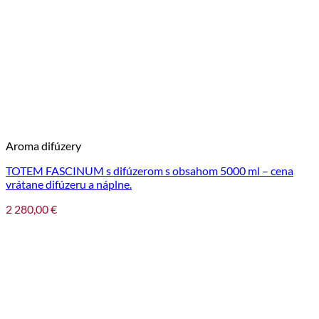
Aroma difúzery
TOTEM FASCINUM s difúzerom s obsahom 5000 ml – cena
vrátane difúzeru a náplne.
2 280,00
€