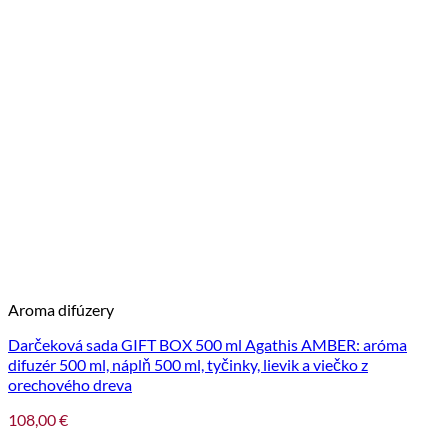
Aroma difúzery
Darčeková sada GIFT BOX 500 ml Agathis AMBER: aróma
difuzér 500 ml, náplň 500 ml, tyčinky, lievik a viečko z
orechového dreva
108,00
€