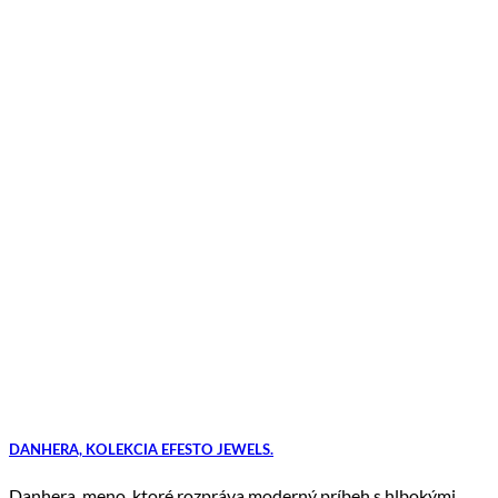
DANHERA, KOLEKCIA EFESTO JEWELS.
Danhera, meno, ktoré rozpráva moderný príbeh s hlbokými