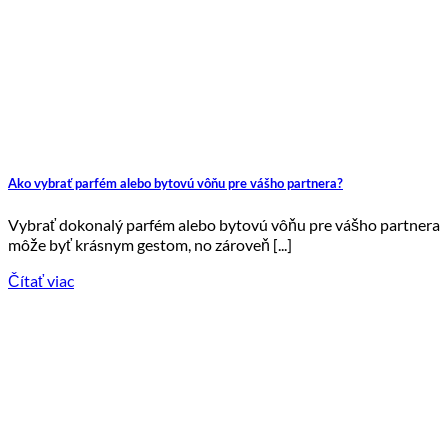
Ako vybrať parfém alebo bytovú vôňu pre vášho partnera?
Vybrať dokonalý parfém alebo bytovú vôňu pre vášho partnera
môže byť krásnym gestom, no zároveň [...]
Čítať viac