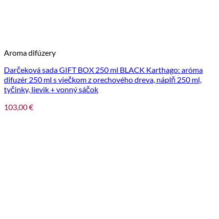
Aroma difúzery
Darčeková sada GIFT BOX 250 ml BLACK Karthago: aróma
difuzér 250 ml s viečkom z orechového dreva, náplň 250 ml,
tyčinky, lievik + vonný sáčok
103,00
€