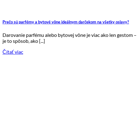
Prečo sú parfémy a bytové vône ideálnym darčekom na všetky oslavy?
Darovanie parfému alebo bytovej vône je viac ako len gestom –
je to spôsob, ako [...]
Čítať viac