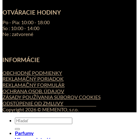
OTVÁRACIE HODINY
Po - Pia: 10:00 - 18:00
So : 10:00 - 14:00
Ne : zatvorené
INFORMÁCIE
OBCHODNÉ PODMIENKY
REKLAMAČNÝ PORIADOK
REKLAMAČNÝ FORMULÁR
OCHRANA OSOB. ÚDAJOV
ZÁSADY POUŽÍVANIA SÚBOROV COOKIES
ODSTÚPENIE OD ZMLUVY
Copyright 2026 © MEMENTO, s.r.o.
Hľadať:
Parfumy