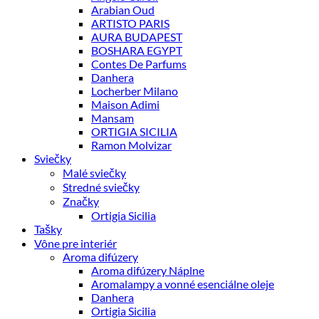
Arabian Oud
ARTISTO PARIS
AURA BUDAPEST
BOSHARA EGYPT
Contes De Parfums
Danhera
Locherber Milano
Maison Adimi
Mansam
ORTIGIA SICILIA
Ramon Molvizar
Sviečky
Malé sviečky
Stredné sviečky
Značky
Ortigia Sicilia
Tašky
Vône pre interiér
Aroma difúzery
Aroma difúzery Náplne
Aromalampy a vonné esenciálne oleje
Danhera
Ortigia Sicilia