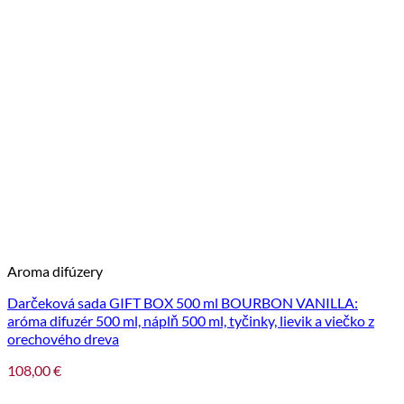
Aroma difúzery
Darčeková sada GIFT BOX 500 ml BOURBON VANILLA:
aróma difuzér 500 ml, náplň 500 ml, tyčinky, lievik a viečko z
orechového dreva
108,00
€