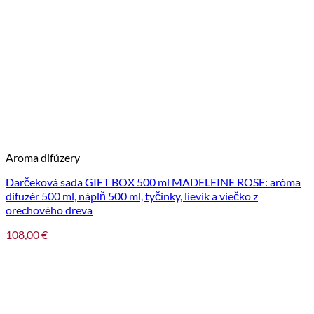
Aroma difúzery
Darčeková sada GIFT BOX 500 ml MADELEINE ROSE: aróma
difuzér 500 ml, náplň 500 ml, tyčinky, lievik a viečko z
orechového dreva
108,00
€