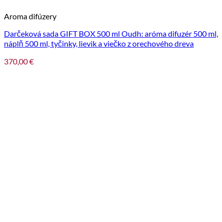
Aroma difúzery
Darčeková sada GIFT BOX 500 ml Oudh: aróma difuzér 500 ml,
náplň 500 ml, tyčinky, lievik a viečko z orechového dreva
370,00
€