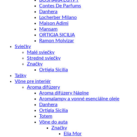
Contes De Parfums
Danhera
Locherber Milano
Maison Adimi
Mansam
ORTIGIA SICILIA
Ramon Molvizar
Sviečky
Malé sviečky
Stredné sviečky
Značky
Ortigia Sicilia
Tašky
Vône pre interiér
Aroma difúzery
Aroma difúzery Náplne
Aromalampy a vonné esenciálne oleje
Danhera
Ortigia Sicilia
Totem
Vône do auta
Značky
Elia Mor