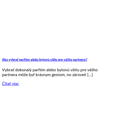
Ako vybrať parfém alebo bytovú vôňu pre vášho partnera?
Vybrať dokonalý parfém alebo bytovú vôňu pre vášho
partnera môže byť krásnym gestom, no zároveň [...]
Čítať viac