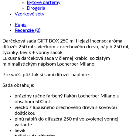
Bytové parfémy
Drogéria
Vzorkové sety
Popis
Recenzie (0)
Darčeková sada GIFT BOX 250 ml Hejazi incenso: aróma
difuzér 250 ml s viečkom z orechového dreva, náplň 250 ml,
tyčinky, lievik + vonný sáčok
Luxusná darčeková sada v čiernej krabici so zlatým
minimalistickým nápisom Locherber Milano.
Pre väčší pôžitok si sami difuzér naplníte.
Sada obsahuje:
prázdny ručne farbený flakón Locherber Milano s
obsahom 500 ml
viečko z luxusného orechového dreva s kovovou
doštičkou
plnú náplň do difuzéra 250 ml vo zvolenej vonnej
variante
lievik