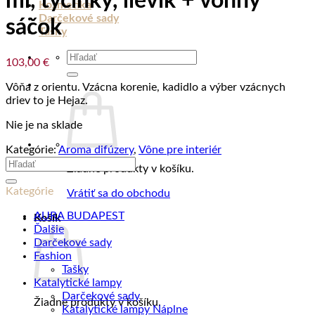
ml, tyčinky, lievik + vonný
Kozmetika
Darčekové sady
sáčok
Tašky
Hľadať:
103,00
€
Vôňa z orientu. Vzácna korenie, kadidlo a výber vzácnych
driev to je Hejaz.
Nie je na sklade
Kategórie:
Aroma difúzery
,
Vône pre interiér
Hľadať:
Žiadne produkty v košíku.
Kategórie
Vrátiť sa do obchodu
AURA BUDAPEST
Košík
Ďalšie
Darčekové sady
Fashion
Tašky
Katalytické lampy
Darčekové sady
Žiadne produkty v košíku.
Katalytické lampy Náplne