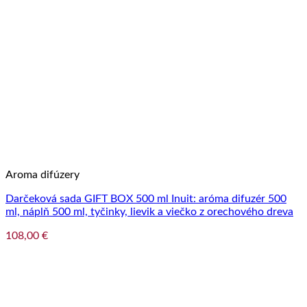
Aroma difúzery
Darčeková sada GIFT BOX 500 ml Inuit: aróma difuzér 500
ml, náplň 500 ml, tyčinky, lievik a viečko z orechového dreva
108,00
€