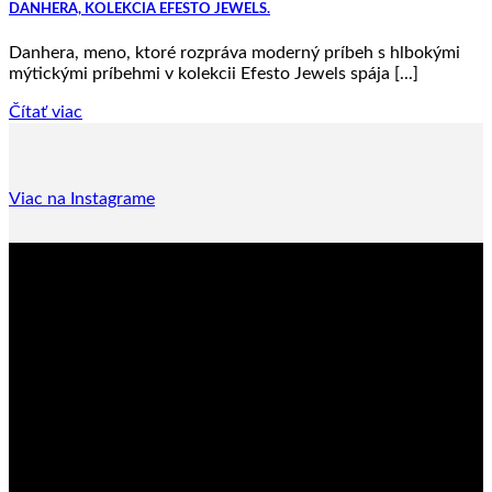
DANHERA, KOLEKCIA EFESTO JEWELS.
Danhera, meno, ktoré rozpráva moderný príbeh s hlbokými
mýtickými príbehmi v kolekcii Efesto Jewels spája [...]
Čítať viac
Viac na Instagrame