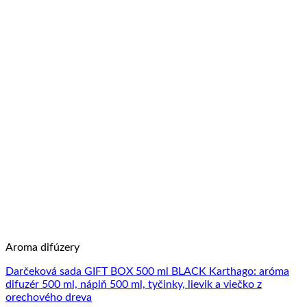
Aroma difúzery
Darčeková sada GIFT BOX 500 ml BLACK Karthago: aróma
difuzér 500 ml, náplň 500 ml, tyčinky, lievik a viečko z
orechového dreva