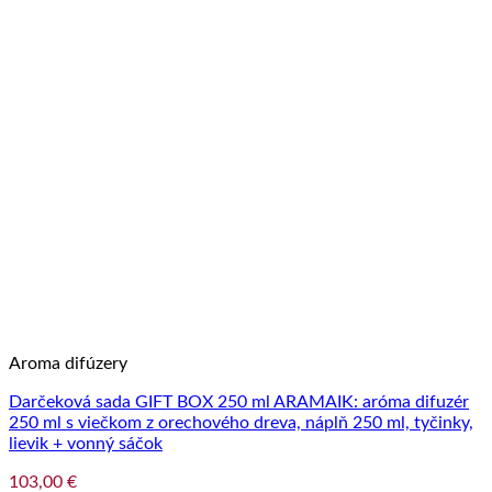
Aroma difúzery
Darčeková sada GIFT BOX 250 ml ARAMAIK: aróma difuzér
250 ml s viečkom z orechového dreva, náplň 250 ml, tyčinky,
lievik + vonný sáčok
103,00
€