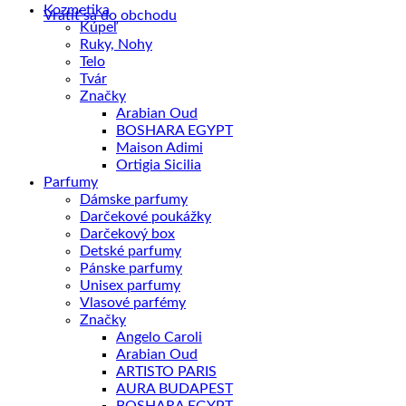
Kozmetika
Vrátiť sa do obchodu
Kúpeľ
Ruky, Nohy
Telo
Tvár
Značky
Arabian Oud
BOSHARA EGYPT
Maison Adimi
Ortigia Sicilia
Parfumy
Dámske parfumy
Darčekové poukážky
Darčekový box
Detské parfumy
Pánske parfumy
Unisex parfumy
Vlasové parfémy
Značky
Angelo Caroli
Arabian Oud
ARTISTO PARIS
AURA BUDAPEST
BOSHARA EGYPT