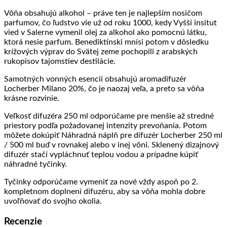
Vôňa obsahujú alkohol – práve ten je najlepším nosičom
parfumov, čo ľudstvo vie už od roku 1000, kedy Vyšší insitut
vied v Salerne vymenil olej za alkohol ako pomocnú látku,
ktorá nesie parfum. Benediktínski mnísi potom v dôsledku
krížových výprav do Svätej zeme pochopili z arabských
rukopisov tajomstiev destilácie.
Samotných vonných esencií obsahujú aromadifuzér
Locherber Milano 20%, čo je naozaj veľa, a preto sa vôňa
krásne rozvinie.
Veľkosť difuzéra 250 ml odporúčame pre menšie až stredné
priestory podľa požadovanej intenzity prevoňania. Potom
môžete dokúpiť Náhradná náplň pre difuzér Locherber 250 ml
/ 500 ml buď v rovnakej alebo v inej vôni. Sklenený dizajnový
difuzér stačí vypláchnuť teplou vodou a prípadne kúpiť
náhradné tyčinky.
Tyčinky odporúčame vymeniť za nové vždy aspoň po 2.
kompletnom doplnení difuzéru, aby sa vôňa mohla dobre
uvoľňovať do svojho okolia.
Recenzie