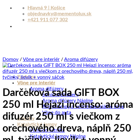
Skip
Hlavná 9 | Košice
to
objednavky@mementolux.sk
content
+421 911 077 302
Domov
/
Vône pre interiér
/
Aroma difúzery
Parfumy
Vône pre interiér
Aroma difúzery
Darčeková sada GIFT BOX
Sonické difúzery
Aroma difúzery Náplne
250 ml Hejazi incenso: aróma
Aromalampy a vonné esenciálne oleje
Vône do auta
difuzér 250 ml s viečkom z
Sviečky
Katalytické lampy
orechového dreva, náplň 250
Vône do šatníka
Katalytické lampy Náplne