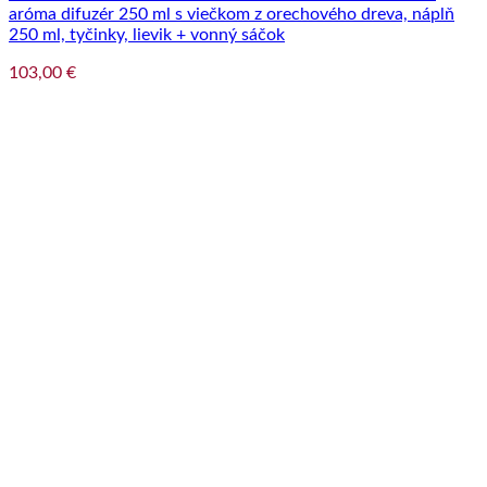
aróma difuzér 250 ml s viečkom z orechového dreva, náplň
250 ml, tyčinky, lievik + vonný sáčok
103,00
€