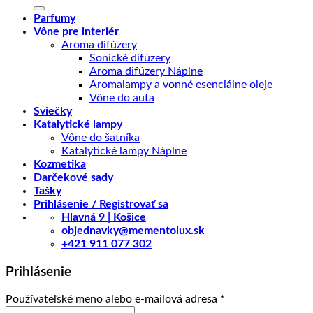
Parfumy
Vône pre interiér
Aroma difúzery
Sonické difúzery
Aroma difúzery Náplne
Aromalampy a vonné esenciálne oleje
Vône do auta
Sviečky
Katalytické lampy
Vône do šatníka
Katalytické lampy Náplne
Kozmetika
Darčekové sady
Tašky
Prihlásenie / Registrovať sa
Hlavná 9 | Košice
objednavky@mementolux.sk
+421 911 077 302
Prihlásenie
Povinné
Používateľské meno alebo e-mailová adresa
*