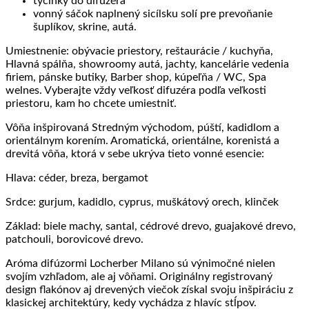
tyčinky do difuzéra
vonný sáčok naplnený sicílsku solí pre prevoňanie
šuplíkov, skrine, autá.
Umiestnenie: obývacie priestory, reštaurácie / kuchyňa,
Hlavná spálňa, showroomy autá, jachty, kancelárie vedenia
firiem, pánske butiky, Barber shop, kúpeľňa / WC, Spa
welnes. Vyberajte vždy veľkosť difuzéra podľa veľkosti
priestoru, kam ho chcete umiestniť.
Vôňa inšpirovaná Stredným východom, púští, kadidlom a
orientálnym korením. Aromatická, orientálne, korenistá a
drevitá vôňa, ktorá v sebe ukrýva tieto vonné esencie:
Hlava: céder, breza, bergamot
Srdce: gurjum, kadidlo, cyprus, muškátový orech, klinček
Základ: biele machy, santal, cédrové drevo, guajakové drevo,
patchouli, borovicové drevo.
Aróma difúzormi Locherber Milano sú výnimočné nielen
svojím vzhľadom, ale aj vôňami. Originálny registrovaný
design flakónov aj drevených viečok získal svoju inšpiráciu z
klasickej architektúry, kedy vychádza z hlavíc stĺpov.