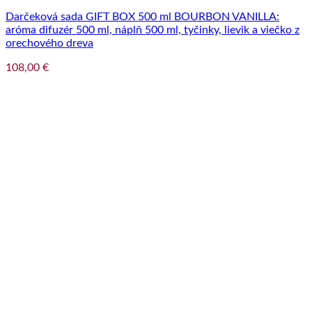
Darčeková sada GIFT BOX 500 ml BOURBON VANILLA:
aróma difuzér 500 ml, náplň 500 ml, tyčinky, lievik a viečko z
orechového dreva
108,00
€