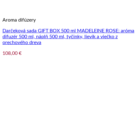
Aroma difúzery
Darčeková sada GIFT BOX 500 ml MADELEINE ROSE: aróma
difuzér 500 ml, náplň 500 ml, tyčinky, lievik a viečko z
orechového dreva
108,00
€