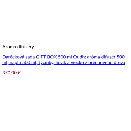
Aroma difúzery
Darčeková sada GIFT BOX 500 ml Oudh: aróma difuzér 500
ml, náplň 500 ml, tyčinky, lievik a viečko z orechového dreva
370,00
€