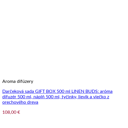
Aroma difúzery
Darčeková sada GIFT BOX 500 ml LINEN BUDS: aróma
difuzér 500 ml, náplň 500 ml, tyčinky, lievik a viečko z
orechového dreva
108,00
€