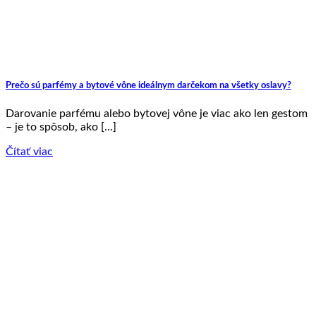
Prečo sú parfémy a bytové vône ideálnym darčekom na všetky oslavy?
Darovanie parfému alebo bytovej vône je viac ako len gestom
– je to spôsob, ako [...]
Čítať viac