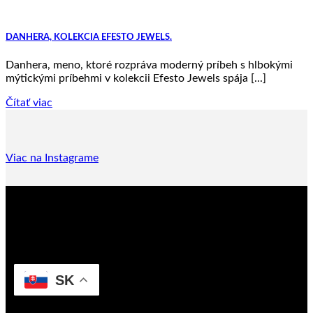
DANHERA, KOLEKCIA EFESTO JEWELS.
Danhera, meno, ktoré rozpráva moderný príbeh s hlbokými
mýtickými príbehmi v kolekcii Efesto Jewels spája [...]
Čítať viac
Viac na Instagrame
SK