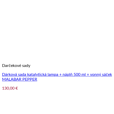
Darčekové sady
Dárková sada katalytická lampa + náplň 500 ml + vonný sáček
MALABAR PEPPER
130,00
€