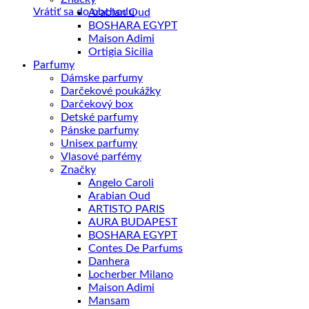
Vrátiť sa do obchodu
Arabian Oud
BOSHARA EGYPT
Maison Adimi
Ortigia Sicilia
Parfumy
Dámske parfumy
Darčekové poukážky
Darčekový box
Detské parfumy
Pánske parfumy
Unisex parfumy
Vlasové parfémy
Značky
Angelo Caroli
Arabian Oud
ARTISTO PARIS
AURA BUDAPEST
BOSHARA EGYPT
Contes De Parfums
Danhera
Locherber Milano
Maison Adimi
Mansam