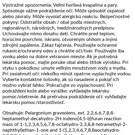
Výstražné upozornenia: Veľmi horľavá kvapalina a pary.
Spôsobuje vážne podráždenie očí. Môže spôsobiť ospalosť
alebo závraty. Môže vyvolať alergickú reakciu. Bezpečnostné
pokyny: Odstráňte obsah / obal podľa miestnych,
regionálnych, národných, medzinárodných predpisov.
Uchovávajte mimo dosahu detí. Chráňte pred teplom,
horúcimi povrchmi, iskrami, otvoreným ohňom a inými
zdrojmi zapálenia. Zákaz fajčenia. Používajte ochranné
rukavice/ochranný odev a chráňte oči/tvár. Používajte iba
vonku alebo na dobre vetranom mieste. Ak je potrebná
lekárska pomoc, majte poruke obal alebo štítok výrobku. Pri
styku s pokožkou: umyte veľkým množstvom vody a mydla.
Pri zasiahnutí očí: niekoľko minút opatrne vyplachujte vodou.
Vyberte kontaktné šošovky, ak sú nasadené a pokiaľ ich
možno vybrať ľahko. Pokračujte vo vyplachovaní. Pri
podráždení kože alebo vyrážke: vyhľadajte lekársku
pomoc/ošetrenie. Ak pretrváva podráždenie očí: vyhľadajte
lekársku pomoc/starostlivosť.
Obsahuje: Pelargonium graveolens, ext. 2,2,6,6,7,8,8-
heptamethyl-decahydro-2H-indeno[4,5-b]furan reaction
mass of 1-1,2,3,4,5,6,7,8-octahydro-2,3,8,8-tetramethyl-2-
naphthyl)ethan-1-one and 1-(1,2,3,4,6,7,8,8aoctahydro-