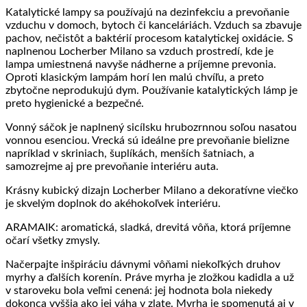
Katalytické lampy sa používajú na dezinfekciu a prevoňanie
vzduchu v domoch, bytoch či kanceláriách. Vzduch sa zbavuje
pachov, nečistôt a baktérií procesom katalytickej oxidácie. S
naplnenou Locherber Milano sa vzduch prostredí, kde je
lampa umiestnená navyše nádherne a príjemne prevonia.
Oproti klasickým lampám horí len malú chvíľu, a preto
zbytočne neprodukujú dym. Používanie katalytických lámp je
preto hygienické a bezpečné.
Vonný sáčok je naplnený sicílsku hrubozrnnou soľou nasatou
vonnou esenciou. Vrecká sú ideálne pre prevoňanie bielizne
napríklad v skriniach, šuplíkách, menších šatniach, a
samozrejme aj pre prevoňanie interiéru auta.
Krásny kubický dizajn Locherber Milano a dekoratívne viečko
je skvelým doplnok do akéhokoľvek interiéru.
ARAMAIK: aromatická, sladká, drevitá vôňa, ktorá príjemne
očarí všetky zmysly.
Načerpajte inšpiráciu dávnymi vôňami niekoľkých druhov
myrhy a ďalších korenín. Práve myrha je zložkou kadidla a už
v staroveku bola veľmi cenená: jej hodnota bola niekedy
dokonca vyššia ako jej váha v zlate. Myrha je spomenutá aj v