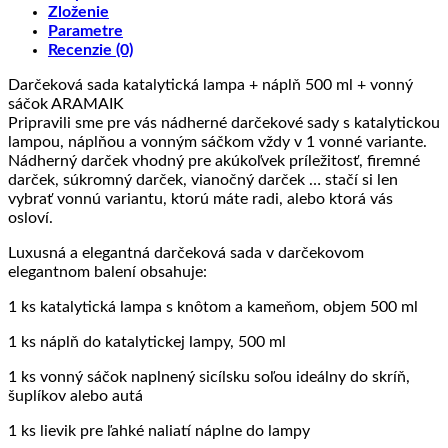
Zloženie
Parametre
Recenzie (0)
Darčeková sada katalytická lampa + náplň 500 ml + vonný
sáčok ARAMAIK
Pripravili sme pre vás nádherné darčekové sady s katalytickou
lampou, náplňou a vonným sáčkom vždy v 1 vonné variante.
Nádherný darček vhodný pre akúkoľvek príležitosť, firemné
darček, súkromný darček, vianočný darček … stačí si len
vybrať vonnú variantu, ktorú máte radi, alebo ktorá vás
osloví.
Luxusná a elegantná darčeková sada v darčekovom
elegantnom balení obsahuje:
1 ks katalytická lampa s knôtom a kameňom, objem 500 ml
1 ks náplň do katalytickej lampy, 500 ml
1 ks vonný sáčok naplnený sicílsku soľou ideálny do skríň,
šuplíkov alebo autá
1 ks lievik pre ľahké naliatí náplne do lampy