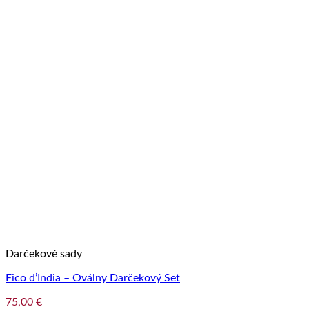
Darčekové sady
Fico d’India – Oválny Darčekový Set
75,00
€