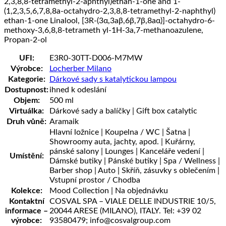
2,3,8,8-tetramethyl-2-aphthyl)ethan-1-one and 1-
(1,2,3,5,6,7,8,8a-octahydro-2,3,8,8-tetramethyl-2-naphthyl)
ethan-1-one Linalool, [3R-(3α,3aβ,6β,7β,8aα)]-octahydro-6-
methoxy-3,6,8,8-tetrameth yl-1H-3a,7-methanoazulene,
Propan-2-ol
UFI:
E3R0-30TT-D006-M7MW
Výrobce:
Locherber Milano
Kategorie:
Dárkové sady s katalytickou lampou
Dostupnost:
ihned k odeslání
Objem:
500 ml
Virtuálka:
Dárkové sady a balíčky | Gift box catalytic
Druh vůně:
Aramaik
Hlavní ložnice | Koupelna / WC | Šatna |
Showroomy auta, jachty, apod. | Kuřárny,
pánské salony | Lounges | Kanceláře vedení |
Umístění:
Dámské butiky | Pánské butiky | Spa / Wellness |
Barber shop | Auto | Skříň, zásuvky s oblečením |
Vstupní prostor / Chodba
Kolekce:
Mood Collection | Na objednávku
Kontaktní
COSVAL SPA – VIALE DELLE INDUSTRIE 10/5,
informace –
20044 ARESE (MILANO), ITALY. Tel: +39 02
výrobce:
93580479; info@cosvalgroup.com