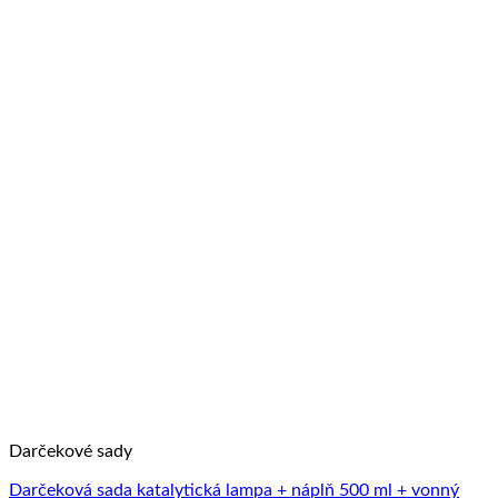
Darčekové sady
Darčeková sada katalytická lampa + náplň 500 ml + vonný