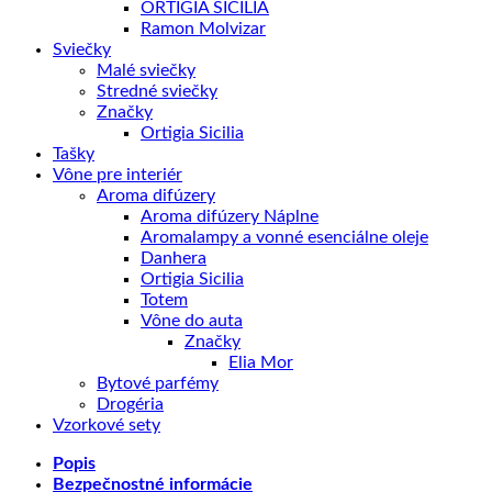
ORTIGIA SICILIA
Ramon Molvizar
Sviečky
Malé sviečky
Stredné sviečky
Značky
Ortigia Sicilia
Tašky
Vône pre interiér
Aroma difúzery
Aroma difúzery Náplne
Aromalampy a vonné esenciálne oleje
Danhera
Ortigia Sicilia
Totem
Vône do auta
Značky
Elia Mor
Bytové parfémy
Drogéria
Vzorkové sety
Popis
Bezpečnostné informácie