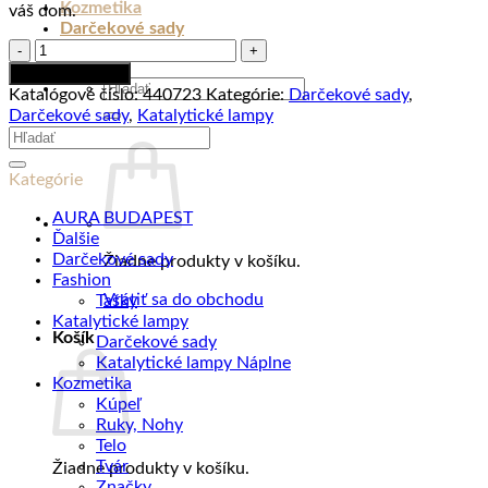
Kozmetika
váš dom.
Darčekové sady
množstvo
Tašky
Darčeková
Pridať do košíka
Hľadať:
sada
Katalógové číslo:
440723
Kategórie:
Darčekové sady
,
katalytická
Darčekové sady
,
Katalytické lampy
lampa
Hľadať:
+
náplň
Kategórie
500
ml
AURA BUDAPEST
+
Ďalšie
vonný
Darčekové sady
Žiadne produkty v košíku.
sáčok
Fashion
ARAMAIK
Vrátiť sa do obchodu
Tašky
Katalytické lampy
Košík
Darčekové sady
Katalytické lampy Náplne
Kozmetika
Kúpeľ
Ruky, Nohy
Telo
Tvár
Žiadne produkty v košíku.
Značky