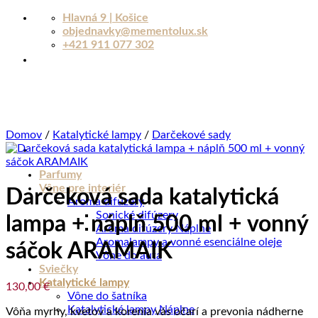
Skip
Hlavná 9 | Košice
to
objednavky@mementolux.sk
content
+421 911 077 302
Domov
/
Katalytické lampy
/
Darčekové sady
Parfumy
Vône pre interiér
Darčeková sada katalytická
Aroma difúzery
Sonické difúzery
lampa + náplň 500 ml + vonný
Aroma difúzery Náplne
Aromalampy a vonné esenciálne oleje
sáčok ARAMAIK
Vône do auta
Sviečky
Katalytické lampy
130,00
€
Vône do šatníka
Katalytické lampy Náplne
Vôňa myrhy, kvetov a korenia vás očarí a prevonia nádherne