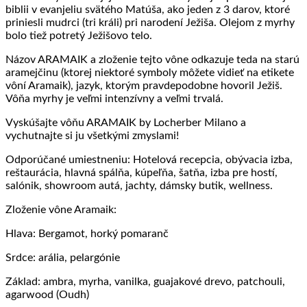
biblii v evanjeliu svätého Matúša, ako jeden z 3 darov, ktoré
priniesli mudrci (tri králi) pri narodení Ježiša. Olejom z myrhy
bolo tiež potretý Ježišovo telo.
Názov ARAMAIK a zloženie tejto vône odkazuje teda na starú
aramejčinu (ktorej niektoré symboly môžete vidieť na etikete
vôní Aramaik), jazyk, ktorým pravdepodobne hovoril Ježiš.
Vôňa myrhy je veľmi intenzívny a veľmi trvalá.
Vyskúšajte vôňu ARAMAIK by Locherber Milano a
vychutnajte si ju všetkými zmyslami!
Odporúčané umiestneniu: Hotelová recepcia, obývacia izba,
reštaurácia, hlavná spálňa, kúpeľňa, šatňa, izba pre hostí,
salónik, showroom autá, jachty, dámsky butik, wellness.
Zloženie vône Aramaik:
Hlava: Bergamot, horký pomaranč
Srdce: arália, pelargónie
Základ: ambra, myrha, vanilka, guajakové drevo, patchouli,
agarwood (Oudh)