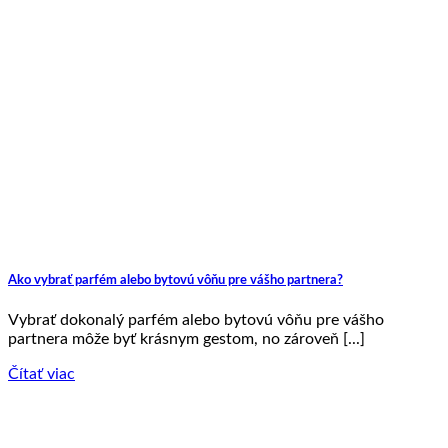
Ako vybrať parfém alebo bytovú vôňu pre vášho partnera?
Vybrať dokonalý parfém alebo bytovú vôňu pre vášho
partnera môže byť krásnym gestom, no zároveň [...]
Čítať viac