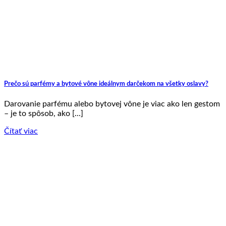
Prečo sú parfémy a bytové vône ideálnym darčekom na všetky oslavy?
Darovanie parfému alebo bytovej vône je viac ako len gestom
– je to spôsob, ako [...]
Čítať viac