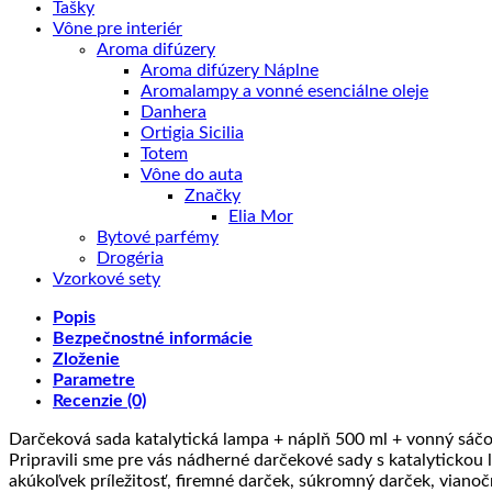
Tašky
Vône pre interiér
Aroma difúzery
Aroma difúzery Náplne
Aromalampy a vonné esenciálne oleje
Danhera
Ortigia Sicilia
Totem
Vône do auta
Značky
Elia Mor
Bytové parfémy
Drogéria
Vzorkové sety
Popis
Bezpečnostné informácie
Zloženie
Parametre
Recenzie (0)
Darčeková sada katalytická lampa + náplň 500 ml + vonný sáčo
Pripravili sme pre vás nádherné darčekové sady s katalyticko
akúkoľvek príležitosť, firemné darček, súkromný darček, vianočn