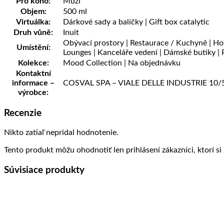
Pro koho:
Muži
Objem:
500 ml
Virtuálka:
Dárkové sady a balíčky | Gift box catalytic
Druh vůně:
Inuit
Obývací prostory | Restaurace / Kuchyně | Hot
Umístění:
Lounges | Kanceláře vedení | Dámské butiky | P
Kolekce:
Mood Collection | Na objednávku
Kontaktní
informace –
COSVAL SPA – VIALE DELLE INDUSTRIE 10/5, 
výrobce:
Recenzie
Nikto zatiaľ nepridal hodnotenie.
Tento produkt môžu ohodnotiť len prihlásení zákazníci, ktorí si 
Súvisiace produkty