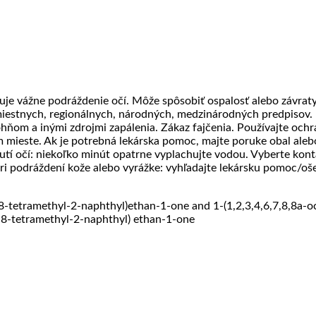
uje vážne podráždenie očí. Môže spôsobiť ospalosť alebo závraty
miestnych, regionálnych, národných, medzinárodných predpisov.
hňom a inými zdrojmi zapálenia. Zákaz fajčenia. Používajte och
 mieste. Ak je potrebná lekárska pomoc, majte poruke obal alebo
í očí: niekoľko minút opatrne vyplachujte vodou. Vyberte kont
ri podráždení kože alebo vyrážke: vyhľadajte lekársku pomoc/oše
,8-tetramethyl-2-naphthyl)ethan-1-one and 1-(1,2,3,4,6,7,8,8a-o
8,8-tetramethyl-2-naphthyl) ethan-1-one