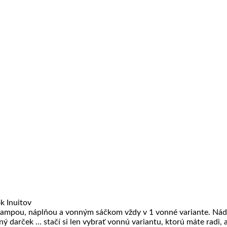
k Inuitov
u lampou, náplňou a vonným sáčkom vždy v 1 vonné variante. Ná
ý darček … stačí si len vybrať vonnú variantu, ktorú máte radi, a