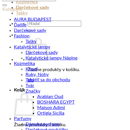
lampa
Kozmetika
+
Darčekové sady
Kategórie
náplň
Tašky
500
AURA BUDAPEST
Hľadať:
ml
Ďalšie
+
Darčekové sady
vonný
Fashion
sáčok
Tašky
Inuitov
Katalytické lampy
Darčekové sady
Katalytické lampy Náplne
Kozmetika
Kúpeľ
Žiadne produkty v košíku.
Ruky, Nohy
Vrátiť sa do obchodu
Telo
Tvár
Košík
Značky
Arabian Oud
BOSHARA EGYPT
Maison Adimi
Ortigia Sicilia
Parfumy
Dámske parfumy
Žiadne produkty v košíku.
Darčekové poukážky