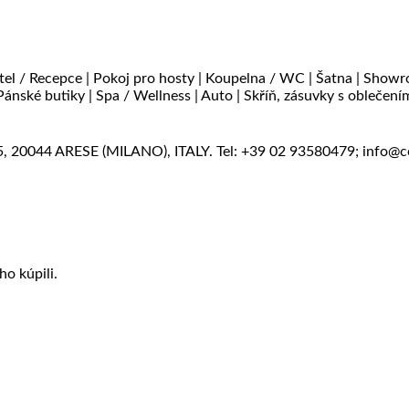
el / Recepce | Pokoj pro hosty | Koupelna / WC | Šatna | Showro
ánské butiky | Spa / Wellness | Auto | Skříň, zásuvky s oblečení
20044 ARESE (MILANO), ITALY. Tel: +39 02 93580479; info@c
ho kúpili.