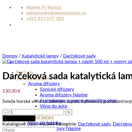
Skip
Hlavná 9 | Košice
to
objednavky@mementolux.sk
content
+421 911 077 302
Domov
/
Katalytické lampy
/
Darčekové sady
Parfumy
Darčeková sada katalytická la
Vône pre interiér
Aroma difúzery
Sonické difúzery
130,00
€
Aroma difúzery Náplne
Aromalampy a vonné esenciálne oleje
Svieža horská vôňa so zeleným čajom, bylinami a pomarančový
Vône do auta
množstvo
Sviečky
Darčeková
Katalytické lampy
Pridať do košíka
sada
Vône do šatníka
Katalógové číslo:
440344
Kategórie:
Darčekové sady
,
Darčekov
katalytická
Katalytické lampy Náplne
Hľadať: