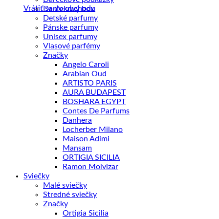
Vrátiť sa do obchodu
Darčekový box
Detské parfumy
Pánske parfumy
Unisex parfumy
Vlasové parfémy
Značky
Angelo Caroli
Arabian Oud
ARTISTO PARIS
AURA BUDAPEST
BOSHARA EGYPT
Contes De Parfums
Danhera
Locherber Milano
Maison Adimi
Mansam
ORTIGIA SICILIA
Ramon Molvizar
Sviečky
Malé sviečky
Stredné sviečky
Značky
Ortigia Sicilia