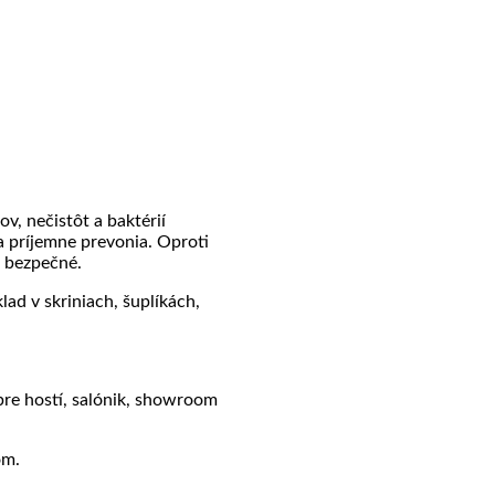
v, nečistôt a baktérií
a príjemne prevonia. Oproti
a bezpečné.
ad v skriniach, šuplíkách,
 pre hostí, salónik, showroom
om.