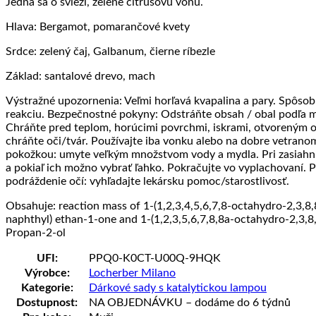
Jedná sa o svieži, zelene citrusovú vôňu.
Hlava: Bergamot, pomarančové kvety
Srdce: zelený čaj, Galbanum, čierne ríbezle
Základ: santalové drevo, mach
Výstražné upozornenia: Veľmi horľavá kvapalina a pary. Spôsob
reakciu. Bezpečnostné pokyny: Odstráňte obsah / obal podľa 
Chráňte pred teplom, horúcimi povrchmi, iskrami, otvoreným o
chráňte oči/tvár. Používajte iba vonku alebo na dobre vetranom
pokožkou: umyte veľkým množstvom vody a mydla. Pri zasiahnut
a pokiaľ ich možno vybrať ľahko. Pokračujte vo vyplachovaní. P
podráždenie očí: vyhľadajte lekársku pomoc/starostlivosť.
Obsahuje: reaction mass of 1-(1,2,3,4,5,6,7,8-octahydro-2,3,8
naphthyl) ethan-1-one and 1-(1,2,3,5,6,7,8,8a-octahydro-2,3,
Propan-2-ol
UFI:
PPQ0-K0CT-U00Q-9HQK
Výrobce:
Locherber Milano
Kategorie:
Dárkové sady s katalytickou lampou
Dostupnost:
NA OBJEDNÁVKU – dodáme do 6 týdnů