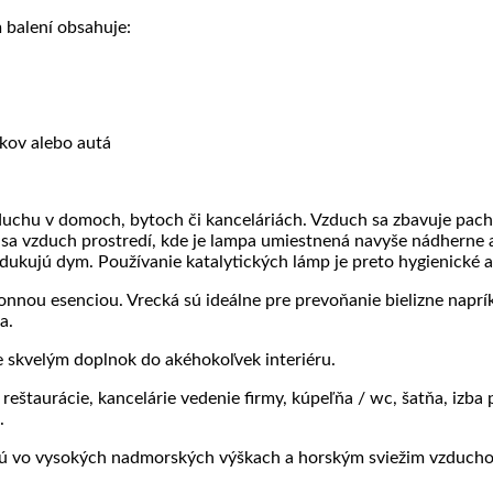
balení obsahuje:
íkov alebo autá
duchu v domoch, bytoch či kanceláriách. Vzduch sa zbavuje pacho
 sa vzduch prostredí, kde je lampa umiestnená navyše nádherne 
dukujú dym. Používanie katalytických lámp je preto hygienické 
nou esenciou. Vrecká sú ideálne pre prevoňanie bielizne napríkl
a.
e skvelým doplnok do akéhokoľvek interiéru.
reštaurácie, kancelárie vedenie firmy, kúpeľňa / wc, šatňa, izba
.
astú vo vysokých nadmorských výškach a horským sviežim vzduch