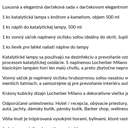
Luxusná a elegantná darčeková sada v darčekovom elegantnom 
1 ks katalytická lampa s knôtom a kameňom, objem 500 ml
1 ks náplň do katalytickej lampy, 500 ml
1 ks vonný sáčok naplnený sicílsku soľou ideálny do skríň, šupl
1 ks lievik pre ľahké naliatí náplne do lampy
Katalytické lampy sa používajú na dezinfekciu a prevoňanie vz
procesom katalytickej oxidácie. S naplnenou Locherber Milano
klasickým lampám horí len malú chvíľu, a preto zbytočne nepro
Vonný sáčok je naplnený sicílsku hrubozrnnou soľou nasatou von
menších šatniach, a samozrejme aj pre prevoňanie interiéru aut
Krásny kubický dizajn Locherber Milano a dekoratívne viečko j
Odporúčané umiestneniu: Hotel / recepcia, obývacie priestory, 
autá, jachty, dámsky butik, pánsky butik, Barber shop, wellness
Vôňa Inuit je inšpirovaná vysokými horami, bylinami, ktoré r