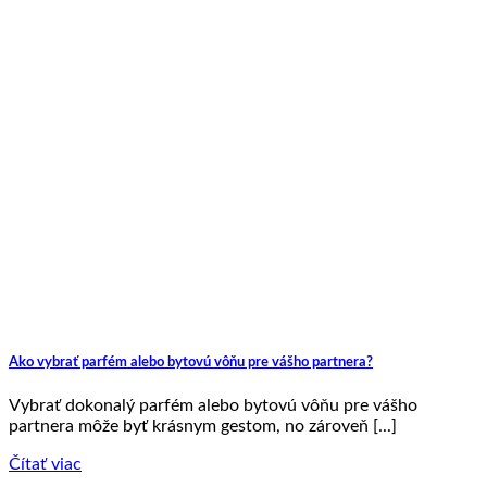
Ako vybrať parfém alebo bytovú vôňu pre vášho partnera?
Vybrať dokonalý parfém alebo bytovú vôňu pre vášho
partnera môže byť krásnym gestom, no zároveň [...]
Čítať viac