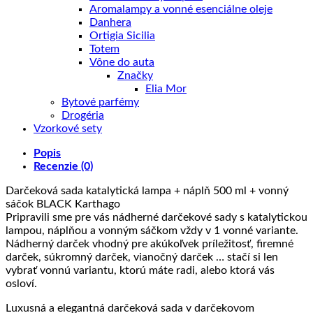
Aromalampy a vonné esenciálne oleje
Danhera
Ortigia Sicilia
Totem
Vône do auta
Značky
Elia Mor
Bytové parfémy
Drogéria
Vzorkové sety
Popis
Recenzie (0)
Darčeková sada katalytická lampa + náplň 500 ml + vonný
sáčok BLACK Karthago
Pripravili sme pre vás nádherné darčekové sady s katalytickou
lampou, náplňou a vonným sáčkom vždy v 1 vonné variante.
Nádherný darček vhodný pre akúkoľvek príležitosť, firemné
darček, súkromný darček, vianočný darček … stačí si len
vybrať vonnú variantu, ktorú máte radi, alebo ktorá vás
osloví.
Luxusná a elegantná darčeková sada v darčekovom