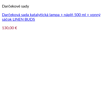
Darčekové sady
Darčeková sada katalytická lampa + náplň 500 ml + vonný
sáčok LINEN BUDS
130,00
€