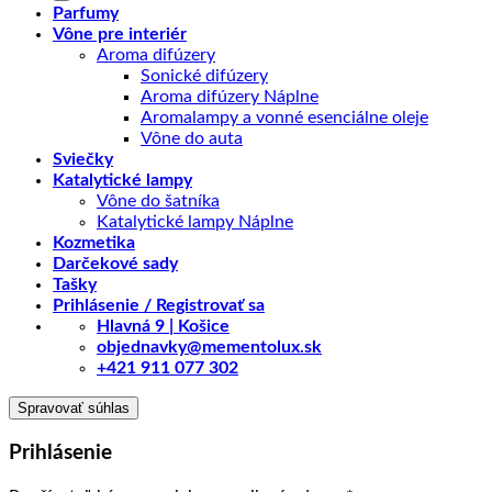
Parfumy
Vône pre interiér
Aroma difúzery
Sonické difúzery
Aroma difúzery Náplne
Aromalampy a vonné esenciálne oleje
Vône do auta
Sviečky
Katalytické lampy
Vône do šatníka
Katalytické lampy Náplne
Kozmetika
Darčekové sady
Tašky
Prihlásenie / Registrovať sa
Hlavná 9 | Košice
objednavky@mementolux.sk
+421 911 077 302
Spravovať súhlas
Prihlásenie