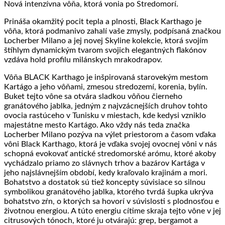
Nová intenzívna vôňa, ktorá vonia po Stredomorí.
Prináša okamžitý pocit tepla a plnosti, Black Karthago je
vôňa, ktorá podmanivo zahalí vaše zmysly, podpísaná značkou
Locherber Milano a jej novej Skyline kolekcie, ktorá svojím
štíhlym dynamickým tvarom svojich elegantných flakónov
vzdáva hold profilu milánskych mrakodrapov.
Vôňa BLACK Karthago je inšpirovaná starovekým mestom
Kartágo a jeho vôňami, zmesou stredozemí, korenia, bylín.
Buket tejto vône sa otvára sladkou vôňou čierneho
granátového jablka, jedným z najvzácnejších druhov tohto
ovocia rastúceho v Tunisku v miestach, kde kedysi vzniklo
majestátne mesto Kartágo. Ako vždy nás teda značka
Locherber Milano pozýva na výlet priestorom a časom vďaka
vôni Black Karthago, ktorá je vďaka svojej ovocnej vôni v nás
schopná evokovať antické stredomorské arómu, ktoré akoby
vychádzalo priamo zo slávnych trhov a bazárov Kartága v
jeho najslávnejším období, kedy kraľovalo krajinám a mori.
Bohatstvo a dostatok sú tiež koncepty súvisiace so silnou
symbolikou granátového jablka, ktorého tvrdá šupka ukrýva
bohatstvo zŕn, o ktorých sa hovorí v súvislosti s plodnosťou e
životnou energiou. A túto energiu cítime skraja tejto vône v jej
citrusových tónoch, ktoré ju otvárajú: grep, bergamot a