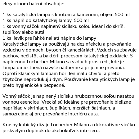
elegantnom balení obsahuje:
1 ks katalytická lampa s knôtom a kameňom, objem 500 ml
1 ks náplň do katalytickej lampy, 500 ml
1 ks vonný sáčok naplnený sicílsku soľou ideání do skríň,
šuplíkov alebo autá
1 ks lievik pre ľahké naliatí náplne do lampy
Katalytické lampy sa používajú na dezinfekciu a prevoňanie
vzduchu v domoch, bytoch či kanceláriách. Vzduch sa zbavuje
pachov, nečistôt a baktérií procesom katalytickej oxidácie. S
naplnenou Locherber Milano sa vzduch prostredí, kde je
lampa umiestnená navyše nádherne a príjemne prevonia.
Oproti klasickým lampám horí len malú chvíľu, a preto
zbytočne neprodukujú dym. Používanie katalytických lámp je
preto hygienické a bezpečné.
Vonný sáčok je naplnený sicílsku hrubozrnnou soľou nasatou
vonnou esenciou. Vrecká sú ideálne pre prevoňanie bielizne
napríklad v skriniach, šuplíkách, menších šatniach, a
samozrejme aj pre prevoňanie interiéru auta.
Krásny kubický dizajn Locherber Milano a dekoratívne viečko
je skvelým doplnok do akéhokoľvek interiéru.