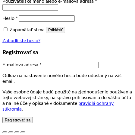
Povinné
Používateľské meno alebo e-mailová adresa
*
Povinné
Heslo
*
Zapamätať si ma
Prihlásiť
Zabudli ste heslo?
Registrovať sa
Povinné
E-mailová adresa
*
Odkaz na nastavenie nového hesla bude odoslaný na váš
email.
Vaše osobné údaje budú použité na zjednodušenie používania
tejto webovej stránky, na správu prihlasovania do vášho účtu
a na iné účely opísané v dokumente
pravidlá ochrany
súkromia
.
Registrovať sa