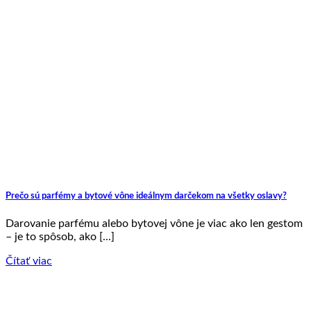
Prečo sú parfémy a bytové vône ideálnym darčekom na všetky oslavy?
Darovanie parfému alebo bytovej vône je viac ako len gestom
– je to spôsob, ako [...]
Čítať viac