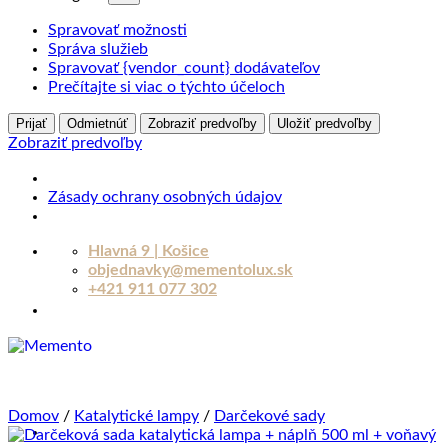
Spravovať možnosti
Správa služieb
Spravovať {vendor_count} dodávateľov
Prečítajte si viac o týchto účeloch
Prijať
Odmietnúť
Zobraziť predvoľby
Uložiť predvoľby
Zobraziť predvoľby
Zásady ochrany osobných údajov
Skip
Hlavná 9 | Košice
to
objednavky@mementolux.sk
content
+421 911 077 302
Domov
/
Katalytické lampy
/
Darčekové sady