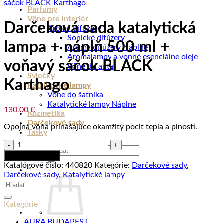
Parfumy
Vône pre interiér
Darčeková sada katalytická
Aroma difúzery
Sonické difúzery
lampa + náplň 500 ml +
Aroma difúzery Náplne
Aromalampy a vonné esenciálne oleje
voňavý sáčok BLACK
Vône do auta
Sviečky
Karthago
Katalytické lampy
Vône do šatníka
Katalytické lampy Náplne
130,00
€
Kozmetika
Darčekové sady
Opojná vôňa prinášajúce okamžitý pocit tepla a plnosti.
Tašky
množstvo
Hľadať:
Darčeková
Pridať do košíka
sada
Katalógové číslo:
440820
Kategórie:
Darčekové sady
,
katalytická
Darčekové sady
,
Katalytické lampy
lampa
Hľadať:
+
náplň
Kategórie
500
ml
AURA BUDAPEST