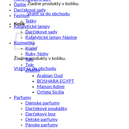
+
Žiadne produkty v košíku.
Ďalšie
voňavý
Darčekové sady
Vrátiť sa do obchodu
sáčok
Fashion
BLACK
Tašky
Košík
Karthago
Katalytické lampy
Darčekové sady
Katalytické lampy Náplne
Kozmetika
Kúpeľ
Ruky, Nohy
Žiadne produkty v košíku.
Telo
Tvár
Vrátiť sa do obchodu
Značky
Arabian Oud
BOSHARA EGYPT
Maison Adimi
Ortigia Sicilia
Parfumy
Dámske parfumy
Darčekové poukážky
Darčekový box
Detské parfumy
Pánske parfumy