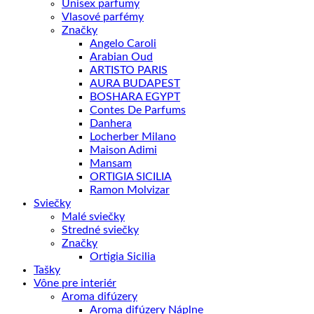
Unisex parfumy
Vlasové parfémy
Značky
Angelo Caroli
Arabian Oud
ARTISTO PARIS
AURA BUDAPEST
BOSHARA EGYPT
Contes De Parfums
Danhera
Locherber Milano
Maison Adimi
Mansam
ORTIGIA SICILIA
Ramon Molvizar
Sviečky
Malé sviečky
Stredné sviečky
Značky
Ortigia Sicilia
Tašky
Vône pre interiér
Aroma difúzery
Aroma difúzery Náplne