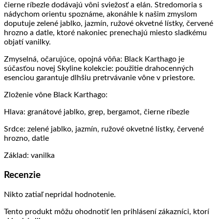
čierne ríbezle dodávajú vôni sviežosť a elán. Stredomoria s
nádychom orientu spoznáme, akonáhle k našim zmyslom
doputuje zelené jablko, jazmín, ružové okvetné lístky, červené
hrozno a datle, ktoré nakoniec prenechajú miesto sladkému
objatí vanilky.
Zmyselná, očarujúce, opojná vôňa: Black Karthago je
súčasťou novej Skyline kolekcie: použitie drahocenných
esenciou garantuje dlhšiu pretrvávanie vône v priestore.
Zloženie vône Black Karthago:
Hlava: granátové jablko, grep, bergamot, čierne ríbezle
Srdce: zelené jablko, jazmín, ružové okvetné lístky, červené
hrozno, datle
Základ: vanilka
Recenzie
Nikto zatiaľ nepridal hodnotenie.
Tento produkt môžu ohodnotiť len prihlásení zákazníci, ktorí