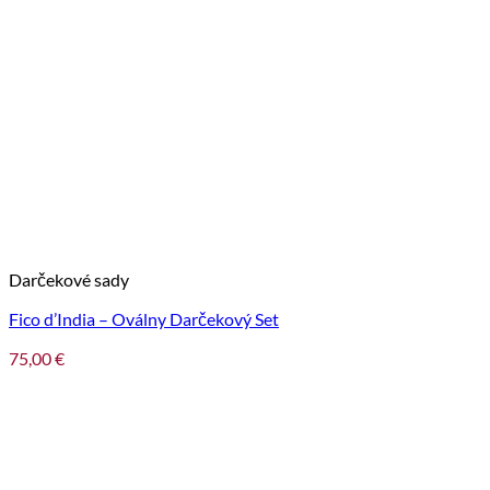
Darčekové sady
Fico d’India – Oválny Darčekový Set
75,00
€