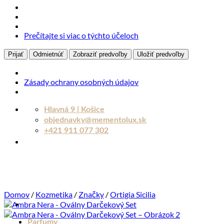
Prečítajte si viac o týchto účeloch
Prijať
Odmietnúť
Zobraziť predvoľby
Uložiť predvoľby
Zásady ochrany osobných údajov
Skip
Hlavná 9 | Košice
to
objednavky@mementolux.sk
content
+421 911 077 302
Domov
/
Kozmetika
/
Značky
/
Ortigia Sicilia
Parfumy