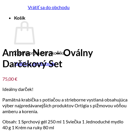
Vrátiť sa do obchodu
Košík
Ambra Nera – Oválny
Žiadne produkty v košíku.
Darčekový Set
Vrátiť sa do obchodu
75,00
€
Ideálny darček!
Pamätná krabička s potlačou a strieborne vystlaná obsahujúca
výber najpredávanejších produktov Ortigia s pižmovou vôňou
amberu a korenia.
Obsah: 1 Sprchový gél 250 ml 1 Sviečka 1 Jednoduché mydlo
40 g 1 Krém na ruky 80 ml