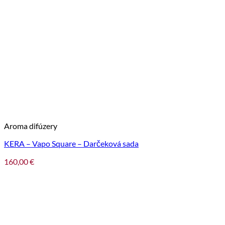
Aroma difúzery
KERA – Vapo Square – Darčeková sada
160,00
€