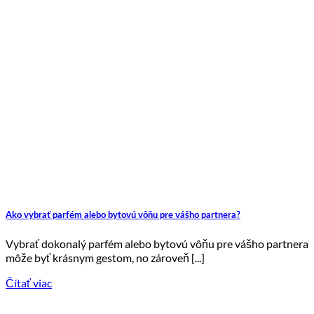
Ako vybrať parfém alebo bytovú vôňu pre vášho partnera?
Vybrať dokonalý parfém alebo bytovú vôňu pre vášho partnera
môže byť krásnym gestom, no zároveň [...]
Čítať viac