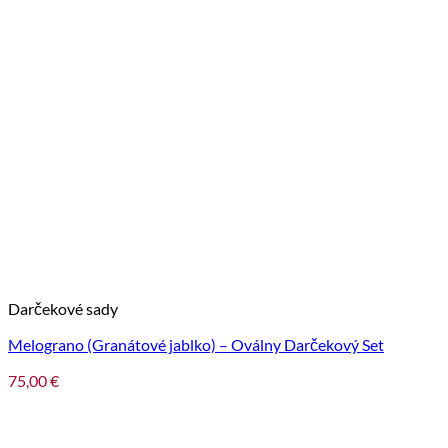
Darčekové sady
Melograno (Granátové jablko) – Oválny Darčekový Set
75,00
€