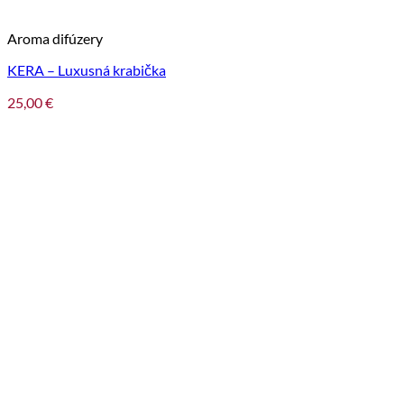
Aroma difúzery
KERA – Luxusná krabička
25,00
€