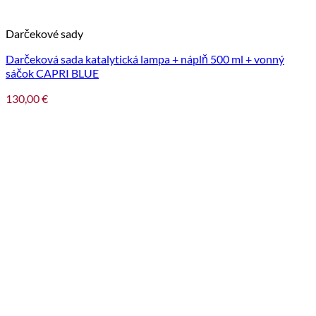
Darčekové sady
Darčeková sada katalytická lampa + náplň 500 ml + vonný
sáčok CAPRI BLUE
130,00
€