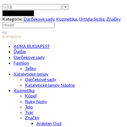
množstvo
Ambra
Pridať do košíka
Nera
Kategórie:
Darčekové sady
,
Kozmetika
,
Ortigia Sicilia
,
Značky
-
Hľadať:
Oválny
Darčekový
Kategórie
Set
AURA BUDAPEST
Ďalšie
Darčekové sady
Fashion
Tašky
Katalytické lampy
Darčekové sady
Katalytické lampy Náplne
Kozmetika
Kúpeľ
Ruky, Nohy
Telo
Tvár
Značky
Arabian Oud