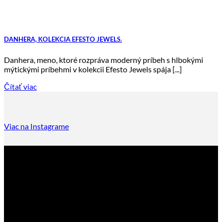
DANHERA, KOLEKCIA EFESTO JEWELS.
Danhera, meno, ktoré rozpráva moderný príbeh s hlbokými
mýtickými príbehmi v kolekcii Efesto Jewels spája [...]
Čítať viac
Viac na Instagrame