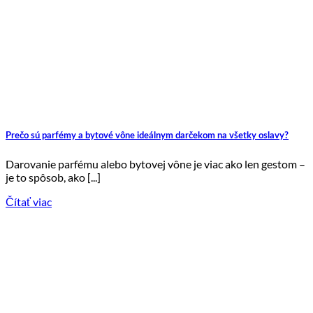
Prečo sú parfémy a bytové vône ideálnym darčekom na všetky oslavy?
Darovanie parfému alebo bytovej vône je viac ako len gestom –
je to spôsob, ako [...]
Čítať viac