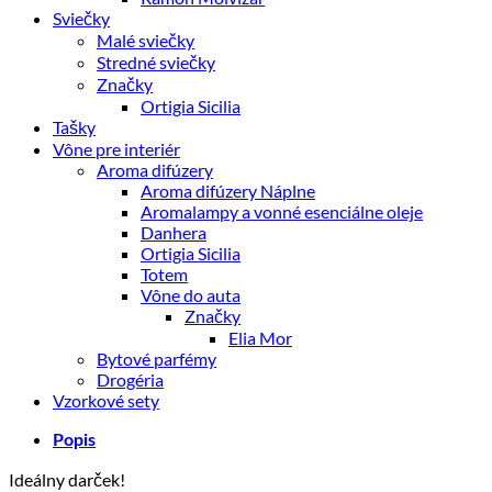
Sviečky
Malé sviečky
Stredné sviečky
Značky
Ortigia Sicilia
Tašky
Vône pre interiér
Aroma difúzery
Aroma difúzery Náplne
Aromalampy a vonné esenciálne oleje
Danhera
Ortigia Sicilia
Totem
Vône do auta
Značky
Elia Mor
Bytové parfémy
Drogéria
Vzorkové sety
Popis
Ideálny darček!