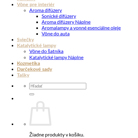
Vône pre interiér
Aroma difúzery
Sonické difúzery
Aroma difúzery Náplne
Aromalampy a vonné esenciálne oleje
Vône do auta
Sviečky
Katalytické lampy
Vône do šatníka
Katalytické lampy Náplne
Kozmetika
Darčekové sady
Tašky
Hľadať:
Žiadne produkty v košíku.