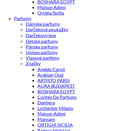
BOSHARA EGYPT
Maison Adimi
Ortigia Sicilia
Parfumy
Dámske parfumy
Darčekové poukážky
Darčekový box
Detské parfumy
Pánske parfumy
Unisex parfumy
Vlasové parfémy
Značky
Angelo Caroli
Arabian Oud
ARTISTO PARIS
AURA BUDAPEST
BOSHARA EGYPT
Contes De Parfums
Danhera
Locherber Milano
Maison Adimi
Mansam
ORTIGIA SICILIA
Ramon Molvizar