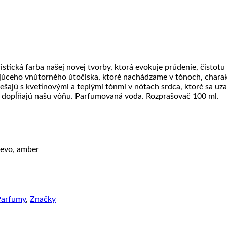
ristická farba našej novej tvorby, ktorá evokuje prúdenie, čisto
úceho vnútorného útočiska, ktoré nachádzame v tónoch, charakt
iešajú s kvetinovými a teplými tónmi v nótach srdca, ktoré sa uz
é dopĺňajú našu vôňu. Parfumovaná voda. Rozprašovač 100 ml.
revo, amber
Parfumy
,
Značky