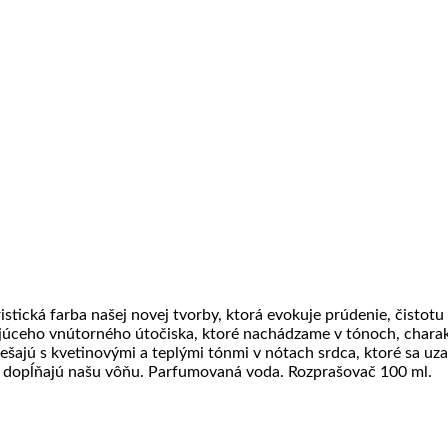
ristická farba našej novej tvorby, ktorá evokuje prúdenie, čisto
úceho vnútorného útočiska, ktoré nachádzame v tónoch, charakt
iešajú s kvetinovými a teplými tónmi v nótach srdca, ktoré sa uz
é dopĺňajú našu vôňu. Parfumovaná voda. Rozprašovač 100 ml.