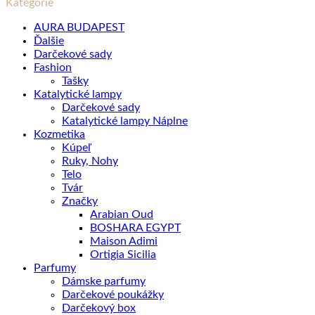
Kategórie
AURA BUDAPEST
Ďalšie
Darčekové sady
Fashion
Tašky
Katalytické lampy
Darčekové sady
Katalytické lampy Náplne
Kozmetika
Kúpeľ
Ruky, Nohy
Telo
Tvár
Značky
Arabian Oud
BOSHARA EGYPT
Maison Adimi
Ortigia Sicilia
Parfumy
Dámske parfumy
Darčekové poukážky
Darčekový box