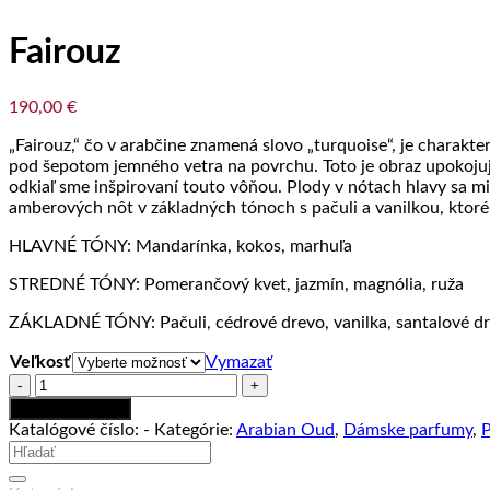
Fairouz
190,00
€
„Fairouz,“ čo v arabčine znamená slovo „turquoise“, je charakte
pod šepotom jemného vetra na povrchu. Toto je obraz upokojuj
odkiaľ sme inšpirovaní touto vôňou. Plody v nótach hlavy sa m
amberových nôt v základných tónoch s pačuli a vanilkou, ktor
HLAVNÉ TÓNY: Mandarínka, kokos, marhuľa
STREDNÉ TÓNY: Pomerančový kvet, jazmín, magnólia, ruža
ZÁKLADNÉ TÓNY: Pačuli, cédrové drevo, vanilka, santalové d
Veľkosť
Vymazať
množstvo
Fairouz
Pridať do košíka
Katalógové číslo:
-
Kategórie:
Arabian Oud
,
Dámske parfumy
,
Hľadať: