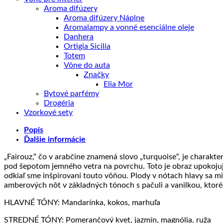
Aroma difúzery
Aroma difúzery Náplne
Aromalampy a vonné esenciálne oleje
Danhera
Ortigia Sicilia
Totem
Vône do auta
Značky
Elia Mor
Bytové parfémy
Drogéria
Vzorkové sety
Popis
Ďalšie informácie
„Fairouz,“ čo v arabčine znamená slovo „turquoise“, je charakte
pod šepotom jemného vetra na povrchu. Toto je obraz upokojuj
odkiaľ sme inšpirovaní touto vôňou. Plody v nótach hlavy sa m
amberových nôt v základných tónoch s pačuli a vanilkou, ktor
HLAVNÉ TÓNY: Mandarínka, kokos, marhuľa
STREDNÉ TÓNY: Pomerančový kvet, jazmín, magnólia, ruža