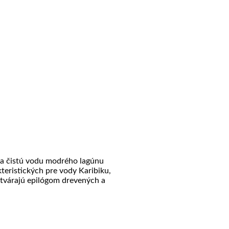
tu a čistú vodu modrého lagúnu
eristických pre vody Karibiku,
atvárajú epilógom drevených a