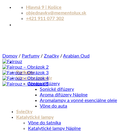
Skip
Hlavná 9 | Košice
to
objednavky@mementolux.sk
content
+421 911 077 302
Domov
/
Parfumy
/
Značky
/
Arabian Oud
Parfumy
Vône pre interiér
Aroma difúzery
Sonické difúzery
Aroma difúzery Náplne
Aromalampy a vonné esenciálne oleje
Vône do auta
Sviečky
Katalytické lampy
Vône do šatníka
Katalytické lampy Náplne