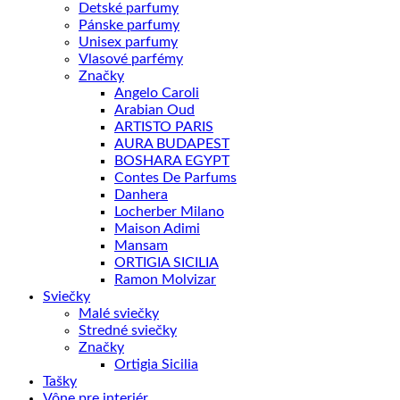
Detské parfumy
Pánske parfumy
Unisex parfumy
Vlasové parfémy
Značky
Angelo Caroli
Arabian Oud
ARTISTO PARIS
AURA BUDAPEST
BOSHARA EGYPT
Contes De Parfums
Danhera
Locherber Milano
Maison Adimi
Mansam
ORTIGIA SICILIA
Ramon Molvizar
Sviečky
Malé sviečky
Stredné sviečky
Značky
Ortigia Sicilia
Tašky
Vône pre interiér