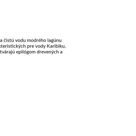
tu a čistú vodu modrého lagúnu
eristických pre vody Karibiku,
atvárajú epilógom drevených a