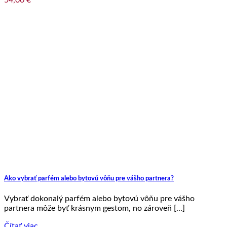
Ako vybrať parfém alebo bytovú vôňu pre vášho partnera?
Vybrať dokonalý parfém alebo bytovú vôňu pre vášho
partnera môže byť krásnym gestom, no zároveň [...]
Čítať viac