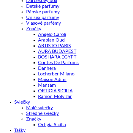
Darčekový box
Detské parfumy
Pánske parfumy
Unisex parfumy
Vlasové parfémy
Značky
Angelo Caroli
Arabian Oud
ARTISTO PARIS
AURA BUDAPEST
BOSHARA EGYPT
Contes De Parfums
Danhera
Locherber Milano
Maison Adimi
Mansam
ORTIGIA SICILIA
Ramon Molvizar
Sviečky
Malé sviečky
Stredné sviečky
Značky
Ortigia Sicilia
Tašky