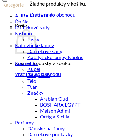
g
Žiadne produkty v košíku.
Kategórie
v
Plechovke
Vrátiť sa do obchodu
AURA BUDAPEST
Ďalšie
Košík
Darčekové sady
Fashion
Tašky
Katalytické lampy
Darčekové sady
Katalytické lampy Náplne
Kozmetika
Žiadne produkty v košíku.
Kúpeľ
Vrátiť sa do obchodu
Ruky, Nohy
Telo
Tvár
Značky
Arabian Oud
BOSHARA EGYPT
Maison Adimi
Ortigia Sicilia
Parfumy
Dámske parfumy
Darčekové poukážky