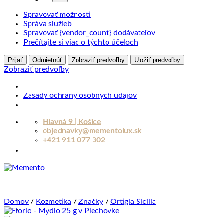
Spravovať možnosti
Správa služieb
Spravovať {vendor_count} dodávateľov
Prečítajte si viac o týchto účeloch
Prijať
Odmietnúť
Zobraziť predvoľby
Uložiť predvoľby
Zobraziť predvoľby
Zásady ochrany osobných údajov
Skip
Hlavná 9 | Košice
to
objednavky@mementolux.sk
content
+421 911 077 302
Domov
/
Kozmetika
/
Značky
/
Ortigia Sicilia