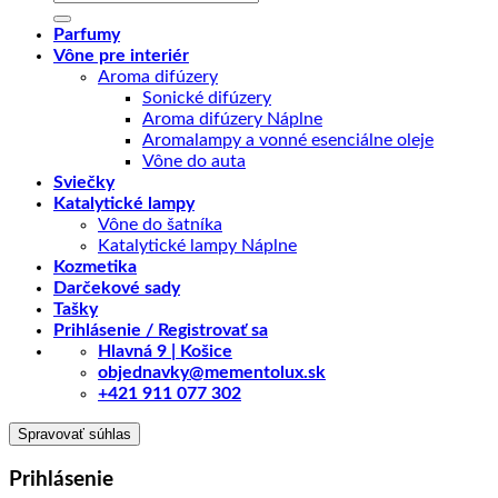
Parfumy
Vône pre interiér
Aroma difúzery
Sonické difúzery
Aroma difúzery Náplne
Aromalampy a vonné esenciálne oleje
Vône do auta
Sviečky
Katalytické lampy
Vône do šatníka
Katalytické lampy Náplne
Kozmetika
Darčekové sady
Tašky
Prihlásenie / Registrovať sa
Hlavná 9 | Košice
objednavky@mementolux.sk
+421 911 077 302
Spravovať súhlas
Prihlásenie