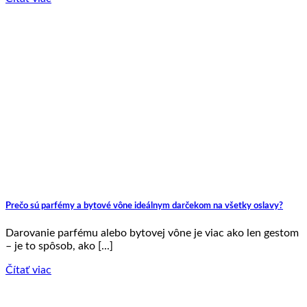
Prečo sú parfémy a bytové vône ideálnym darčekom na všetky oslavy?
Darovanie parfému alebo bytovej vône je viac ako len gestom
– je to spôsob, ako [...]
Čítať viac