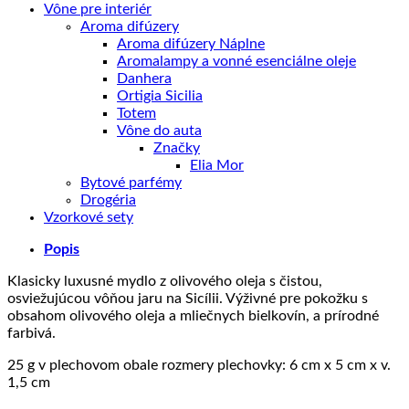
Vône pre interiér
Aroma difúzery
Aroma difúzery Náplne
Aromalampy a vonné esenciálne oleje
Danhera
Ortigia Sicilia
Totem
Vône do auta
Značky
Elia Mor
Bytové parfémy
Drogéria
Vzorkové sety
Popis
Klasicky luxusné mydlo z olivového oleja s čistou,
osviežujúcou vôňou jaru na Sicílii. Výživné pre pokožku s
obsahom olivového oleja a mliečnych bielkovín, a prírodné
farbivá.
25 g v plechovom obale rozmery plechovky: 6 cm x 5 cm x v.
1,5 cm