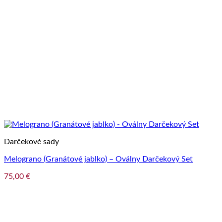
Darčekové sady
Melograno (Granátové jablko) – Oválny Darčekový Set
75,00
€