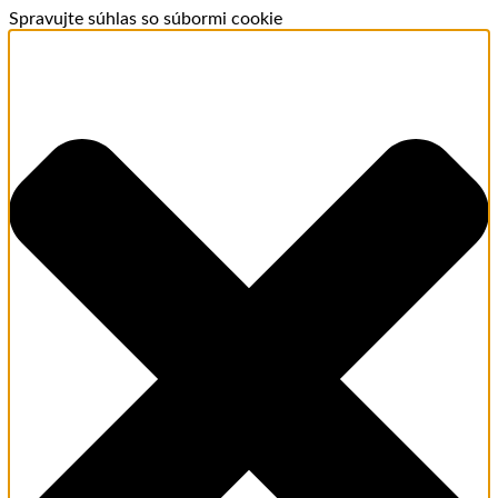
Spravujte súhlas so súbormi cookie
Aroma - osobný poradca
MEMENTOLUX.SK · ONLINE
Dobrý deň. Vitajte v Mementolux.sk
Som Aroma, pomôžem Vám nájsť Vašu dokonalú vôňu.
Dovoľte mi poradiť Vám s výberom.
Welcome. I am also available to assist you in English.
🎁 HĽADÁM DARČEK
💫 ODPORUČTE MI VÔŇU
🏠 VÔNE DO DOMÁCNOSTI
08:36