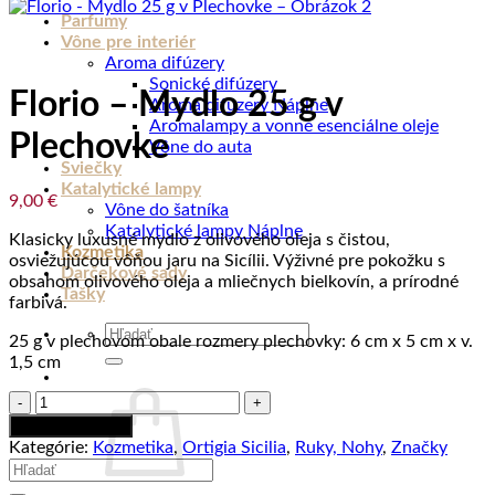
Parfumy
Vône pre interiér
Aroma difúzery
Sonické difúzery
Florio – Mydlo 25 g v
Aroma difúzery Náplne
Aromalampy a vonné esenciálne oleje
Plechovke
Vône do auta
Sviečky
Katalytické lampy
9,00
€
Vône do šatníka
Katalytické lampy Náplne
Klasicky luxusné mydlo z olivového oleja s čistou,
Kozmetika
osviežujúcou vôňou jaru na Sicílii. Výživné pre pokožku s
Darčekové sady
obsahom olivového oleja a mliečnych bielkovín, a prírodné
Tašky
farbivá.
Hľadať:
25 g v plechovom obale rozmery plechovky: 6 cm x 5 cm x v.
1,5 cm
množstvo
Florio
Pridať do košíka
-
Kategórie:
Kozmetika
,
Ortigia Sicilia
,
Ruky, Nohy
,
Značky
Mydlo
Hľadať:
25