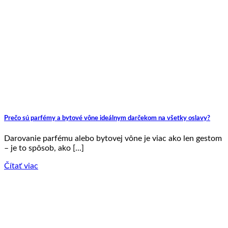
Prečo sú parfémy a bytové vône ideálnym darčekom na všetky oslavy?
Darovanie parfému alebo bytovej vône je viac ako len gestom
– je to spôsob, ako [...]
Čítať viac