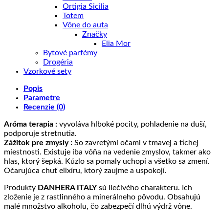
Ortigia Sicilia
Totem
Vône do auta
Značky
Elia Mor
Bytové parfémy
Drogéria
Vzorkové sety
Popis
Parametre
Recenzie (0)
Aróma terapia :
vyvoláva hlboké pocity, pohladenie na duší,
podporuje stretnutia.
Zážitok pre zmysly :
So zavretými očami v tmavej a tichej
miestnosti. Existuje iba vôňa na vedenie zmyslov, takmer ako
hlas, ktorý šepká. Kúzlo sa pomaly uchopí a všetko sa zmení.
Očarujúca chuť elixíru, ktorý zaujme a uspokojí.
Produkty
DANHERA ITALY
sú liečivého charakteru. Ich
zloženie je z rastlinného a minerálneho pôvodu. Obsahujú
malé množstvo alkoholu, čo zabezpečí dlhú výdrž vône.