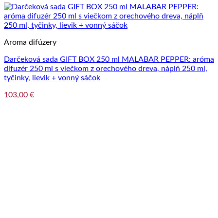
Aroma difúzery
Darčeková sada GIFT BOX 250 ml MALABAR PEPPER: aróma
difuzér 250 ml s viečkom z orechového dreva, náplň 250 ml,
tyčinky, lievik + vonný sáčok
103,00
€