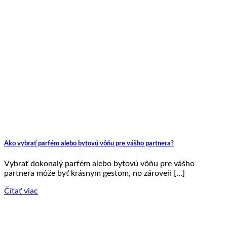
Ako vybrať parfém alebo bytovú vôňu pre vášho partnera?
Vybrať dokonalý parfém alebo bytovú vôňu pre vášho
partnera môže byť krásnym gestom, no zároveň [...]
Čítať viac