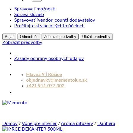
Spravovať možnosti
Správa služieb
Spravovať {vendor_count} dodávateľov
Prečítajte si viac o týchto účeloch
Prijať
Odmietnúť
Zobraziť predvoľby
Uložiť predvoľby
Zobraziť predvoľby
Zásady ochrany osobných údajov
Skip
Hlavná 9 | Košice
to
objednavky@mementolux.sk
content
+421 911 077 302
Domov
/
Vône pre interiér
/
Aroma difúzery
/
Danhera