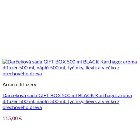
Aroma difúzery
Darčeková sada GIFT BOX 500 ml BLACK Karthago: aróma
difuzér 500 ml, náplň 500 ml, tyčinky, lievik a viečko z
orechového dreva
115,00
€