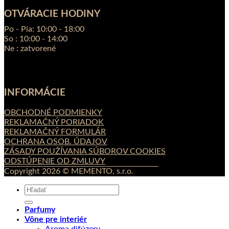
OTVÁRACIE HODINY
Po - Pia: 10:00 - 18:00
So : 10:00 - 14:00
Ne : zatvorené
INFORMÁCIE
OBCHODNÉ PODMIENKY
REKLAMAČNÝ PORIADOK
REKLAMAČNÝ FORMULÁR
OCHRANA OSOB. ÚDAJOV
ZÁSADY POUŽÍVANIA SÚBOROV COOKIES
ODSTÚPENIE OD ZMLUVY
Copyright 2026 © MEMENTO, s.r.o.
Hľadať:
Parfumy
Vône pre interiér