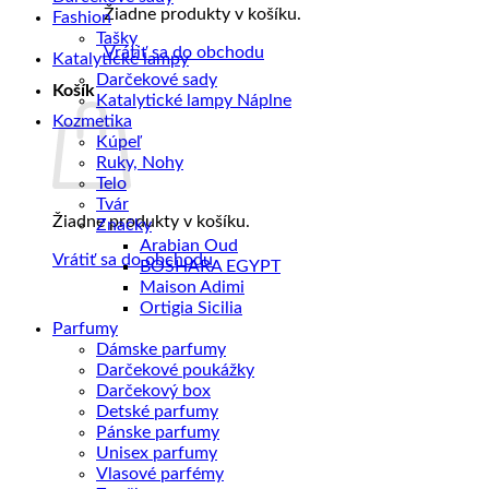
Žiadne produkty v košíku.
Fashion
Tašky
Vrátiť sa do obchodu
Katalytické lampy
Darčekové sady
Košík
Katalytické lampy Náplne
Kozmetika
Kúpeľ
Ruky, Nohy
Telo
Tvár
Žiadne produkty v košíku.
Značky
Arabian Oud
Vrátiť sa do obchodu
BOSHARA EGYPT
Maison Adimi
Ortigia Sicilia
Parfumy
Dámske parfumy
Darčekové poukážky
Darčekový box
Detské parfumy
Pánske parfumy
Unisex parfumy
Vlasové parfémy