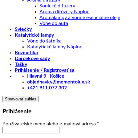
Aroma difúzery
Sonické difúzery
Aroma difúzery Náplne
Aromalampy a vonné esenciálne oleje
Vône do auta
Sviečky
Katalytické lampy
Vône do šatníka
Katalytické lampy Náplne
Kozmetika
Darčekové sady
Tašky
Prihlásenie / Registrovať sa
Hlavná 9 | Košice
objednavky@mementolux.sk
+421 911 077 302
Spravovať súhlas
Prihlásenie
Povinné
Používateľské meno alebo e-mailová adresa
*