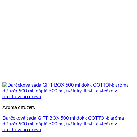
Aroma difúzery
Darčeková sada GIFT BOX 500 ml dokk COTTON: aróma
difuzér 500 ml, náplň 500 ml, tyčinky, lievik a viečko z
orechového dreva