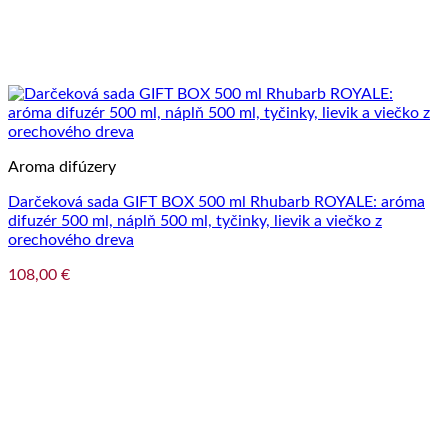
Aroma difúzery
Darčeková sada GIFT BOX 500 ml Rhubarb ROYALE: aróma
difuzér 500 ml, náplň 500 ml, tyčinky, lievik a viečko z
orechového dreva
108,00
€