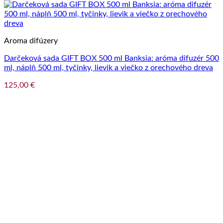
Aroma difúzery
Darčeková sada GIFT BOX 500 ml Banksia: aróma difuzér 500
ml, náplň 500 ml, tyčinky, lievik a viečko z orechového dreva
125,00
€