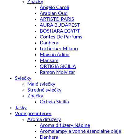
Značky
Angelo Caroli
Arabian Oud
ARTISTO PARIS
AURA BUDAPEST
BOSHARA EGYPT
Contes De Parfums
Danhera
Locherber Milano
Maison Adimi
Mansam
ORTIGIA SICILIA
Ramon Molvizar
Sviečky
Malé sviečky
Stredné sviečky
Značky
Ortigia Sicilia
Tašky
Vône pre interiér
Aroma difúzery
Aroma difúzery Náplne
Aromalampy a vonné esenciálne oleje
Danhera