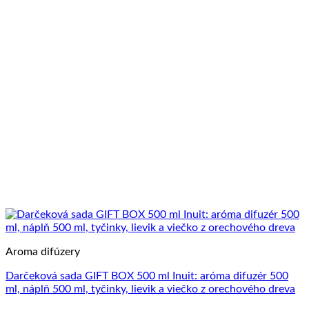
Aroma difúzery
Darčeková sada GIFT BOX 500 ml Inuit: aróma difuzér 500
ml, náplň 500 ml, tyčinky, lievik a viečko z orechového dreva