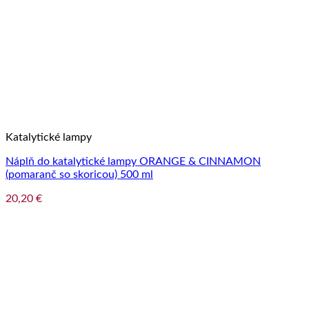
Katalytické lampy
Náplň do katalytické lampy ORANGE & CINNAMON
(pomaranč so skoricou) 500 ml
20,20
€