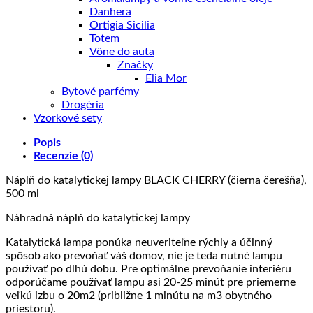
Danhera
Ortigia Sicilia
Totem
Vône do auta
Značky
Elia Mor
Bytové parfémy
Drogéria
Vzorkové sety
Popis
Recenzie (0)
Náplň do katalytickej lampy BLACK CHERRY (čierna čerešňa),
500 ml
Náhradná náplň do katalytickej lampy
Katalytická lampa ponúka neuveriteľne rýchly a účinný
spôsob ako prevoňať váš domov, nie je teda nutné lampu
používať po dlhú dobu. Pre optimálne prevoňanie interiéru
odporúčame používať lampu asi 20-25 minút pre priemerne
veľkú izbu o 20m2 (približne 1 minútu na m3 obytného
priestoru).