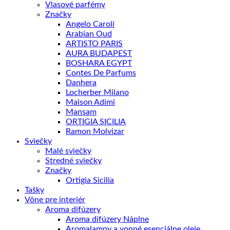
Vlasové parfémy
Značky
Angelo Caroli
Arabian Oud
ARTISTO PARIS
AURA BUDAPEST
BOSHARA EGYPT
Contes De Parfums
Danhera
Locherber Milano
Maison Adimi
Mansam
ORTIGIA SICILIA
Ramon Molvizar
Sviečky
Malé sviečky
Stredné sviečky
Značky
Ortigia Sicilia
Tašky
Vône pre interiér
Aroma difúzery
Aroma difúzery Náplne
Aromalampy a vonné esenciálne oleje