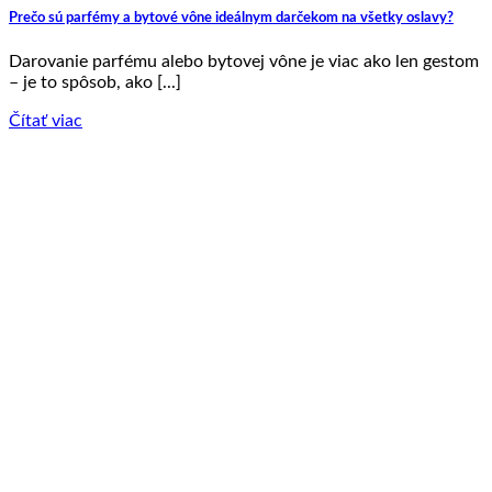
Prečo sú parfémy a bytové vône ideálnym darčekom na všetky oslavy?
Darovanie parfému alebo bytovej vône je viac ako len gestom
– je to spôsob, ako [...]
Čítať viac