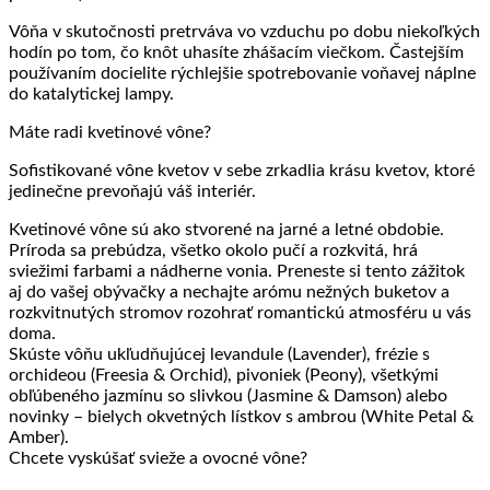
Vôňa v skutočnosti pretrváva vo vzduchu po dobu niekoľkých
hodín po tom, čo knôt uhasíte zhášacím viečkom. Častejším
používaním docielite rýchlejšie spotrebovanie voňavej náplne
do katalytickej lampy.
Máte radi kvetinové vône?
Sofistikované vône kvetov v sebe zrkadlia krásu kvetov, ktoré
jedinečne prevoňajú váš interiér.
Kvetinové vône sú ako stvorené na jarné a letné obdobie.
Príroda sa prebúdza, všetko okolo pučí a rozkvitá, hrá
sviežimi farbami a nádherne vonia. Preneste si tento zážitok
aj do vašej obývačky a nechajte arómu nežných buketov a
rozkvitnutých stromov rozohrať romantickú atmosféru u vás
doma.
Skúste vôňu ukľudňujúcej levandule (Lavender), frézie s
orchideou (Freesia & Orchid), pivoniek (Peony), všetkými
obľúbeného jazmínu so slivkou (Jasmine & Damson) alebo
novinky – bielych okvetných lístkov s ambrou (White Petal &
Amber).
Chcete vyskúšať svieže a ovocné vône?