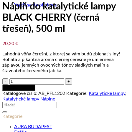
Náplň do katalytické lampy
Vrátiť sa do obchodu
BLACK CHERRY (černá
třešeň), 500 ml
20,20
€
Lahodná vôňa čerešní, z ktorej sa vám budú zbiehať sliny!
Bohatá a pikantná aróma čiernej čerešne je umiernená
záplavou jemných ovocných tónov sladkých malín a
šťavnatého červeného jablka.
množstvo
Náplň
Pridať do košíka
do
Katalógové číslo:
AB_PFL1202
Kategórie:
Katalytické lampy
,
katalytické
Katalytické lampy Náplne
lampy
Hľadať:
BLACK
CHERRY
Kategórie
(černá
třešeň),
AURA BUDAPEST
500