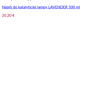
Náplň do katalytické lampy LAVENDER 500 ml
20,20
€