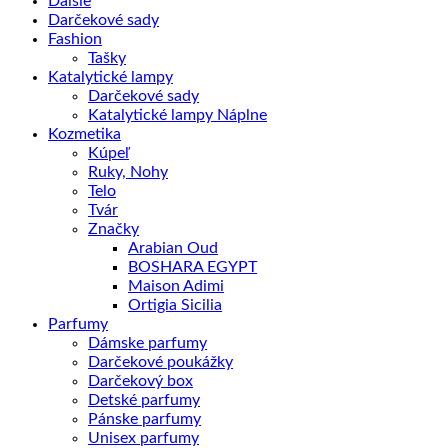
Ďalšie
ml
Darčekové sady
Fashion
Tašky
Katalytické lampy
Darčekové sady
Katalytické lampy Náplne
Kozmetika
Kúpeľ
Ruky, Nohy
Telo
Tvár
Značky
Arabian Oud
BOSHARA EGYPT
Maison Adimi
Ortigia Sicilia
Parfumy
Dámske parfumy
Darčekové poukážky
Darčekový box
Detské parfumy
Pánske parfumy
Unisex parfumy