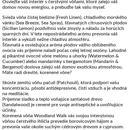
Osviežte váš interiér s čerstvými vôňami, ktoré zalejú váš
domov novou energiou, a prebuďte tak vašu myseľ.
Svieža vôňa čistej bielizne (Fresh Linen), chladivého morského
vánku (Sea Breeze, Sea Spray), šťavnatých citrusových plodov
(Sicilian Lemon) pozdvihnú vaše zmysly a náladu za horúcich
sparných dní. V lete nepostrádateľnú arómu prevonia váš
interiér a vykúzli nežne chladivú atmosféru.
Šťavnatá a osviežujúca aróma plodov vášho obľúbeného
ovocia vás príjemne naladí počas celej letnej sezóny. Lahodné
aj pikantné ovocné vône melónu a uhorky (Watermelon &
Cucumber) alebo mandarínky s bergamotom (Mandarin &
Bergamot) doslova zalejú váš domov exotickou atmosférou.
Máte radi drevité, korenené vône?
Skúste zemitú vôňu pačuli (Patchouli), ktorá podporí vašu
koncentráciu, pôsobí antidepresívne, čistí vzduch a je vhodná
na meditácie.
Príjemne sladko a teplo voňajúce santalové drevo
(Sandalwood) je cenené pre svoje antiseptické a uvoľňujúce
účinky.
Korenená vôňa Woodland Walk vás svojou intenzívnou
vôňou čerstvého ihličia prevedie borovicovým hájom a
prevonia vaše okolie suchým cédrovým drevom a cyprusom.