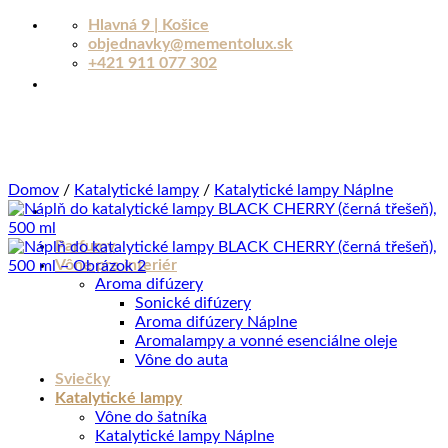
Skip
Hlavná 9 | Košice
to
objednavky@mementolux.sk
Aroma - osobný poradca
content
+421 911 077 302
MEMENTOLUX.SK · ONLINE
Dobrý deň. Vitajte v Mementolux.sk
Domov
/
Katalytické lampy
/
Katalytické lampy Náplne
Som Aroma, pomôžem Vám nájsť Vašu dokonalú vôňu.
Dovoľte mi poradiť Vám s výberom.
Parfumy
Vône pre interiér
Welcome. I am also available to assist you in English.
Aroma difúzery
Sonické difúzery
🎁 HĽADÁM DARČEK
💫 ODPORUČTE MI VÔŇU
Aroma difúzery Náplne
🏠 VÔNE DO DOMÁCNOSTI
Aromalampy a vonné esenciálne oleje
Vône do auta
12:23
Sviečky
Katalytické lampy
Vône do šatníka
Katalytické lampy Náplne