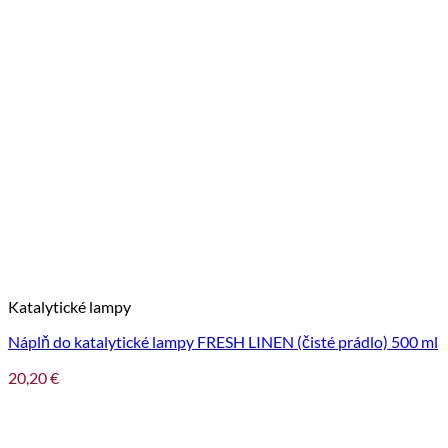
Katalytické lampy
Náplň do katalytické lampy FRESH LINEN (čisté prádlo) 500 ml
20,20
€