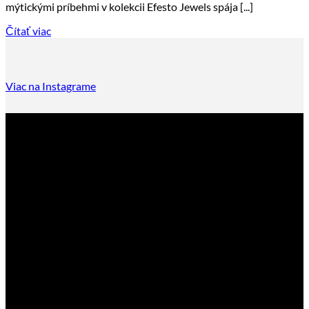
mýtickými príbehmi v kolekcii Efesto Jewels spája [...]
Čítať viac
Viac na Instagrame