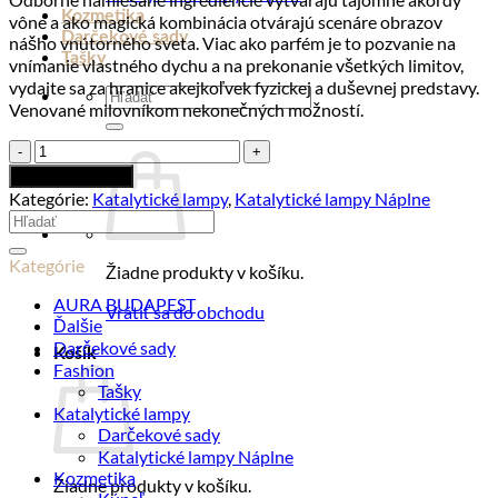
Kozmetika
vône a ako magická kombinácia otvárajú scenáre obrazov
Darčekové sady
nášho vnútorného sveta. Viac ako parfém je to pozvanie na
Tašky
vnímanie vlastného dychu a na prekonanie všetkých limitov,
vydajte sa za hranice akejkoľvek fyzickej a duševnej predstavy.
Hľadať:
Venované milovníkom nekonečných možností.
množstvo
Náplň
Pridať do košíka
do
Kategórie:
Katalytické lampy
,
Katalytické lampy Náplne
katalytickej
Hľadať:
lampy
OUT
Kategórie
Žiadne produkty v košíku.
OF
MIND
AURA BUDAPEST
Vrátiť sa do obchodu
Skyline,
Ďalšie
500
Darčekové sady
Košík
ml
Fashion
Tašky
Katalytické lampy
Darčekové sady
Katalytické lampy Náplne
Kozmetika
Žiadne produkty v košíku.