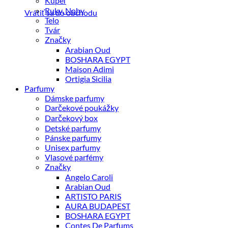
Kúpeľ
Ruky, Nohy
Vrátiť sa do obchodu
Telo
Tvár
Značky
Arabian Oud
BOSHARA EGYPT
Maison Adimi
Ortigia Sicilia
Parfumy
Dámske parfumy
Darčekové poukážky
Darčekový box
Detské parfumy
Pánske parfumy
Unisex parfumy
Vlasové parfémy
Značky
Angelo Caroli
Arabian Oud
ARTISTO PARIS
AURA BUDAPEST
BOSHARA EGYPT
Contes De Parfums