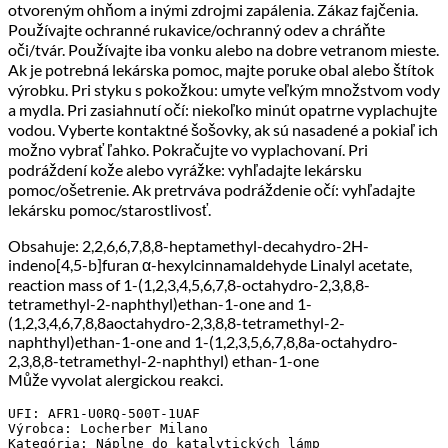
otvoreným ohňom a inými zdrojmi zapálenia. Zákaz fajčenia.
Používajte ochranné rukavice/ochranný odev a chráňte
oči/tvár. Používajte iba vonku alebo na dobre vetranom mieste.
Ak je potrebná lekárska pomoc, majte poruke obal alebo štítok
výrobku. Pri styku s pokožkou: umyte veľkým množstvom vody
a mydla. Pri zasiahnutí očí: niekoľko minút opatrne vyplachujte
vodou. Vyberte kontaktné šošovky, ak sú nasadené a pokiaľ ich
možno vybrať ľahko. Pokračujte vo vyplachovaní. Pri
podráždení kože alebo vyrážke: vyhľadajte lekársku
pomoc/ošetrenie. Ak pretrváva podráždenie očí: vyhľadajte
lekársku pomoc/starostlivosť.
Obsahuje: 2,2,6,6,7,8,8-heptamethyl-decahydro-2H-
indeno[4,5-b]furan α-hexylcinnamaldehyde Linalyl acetate,
reaction mass of 1-(1,2,3,4,5,6,7,8-octahydro-2,3,8,8-
tetramethyl-2-naphthyl)ethan-1-one and 1-
(1,2,3,4,6,7,8,8aoctahydro-2,3,8,8-tetramethyl-2-
naphthyl)ethan-1-one and 1-(1,2,3,5,6,7,8,8a-octahydro-
2,3,8,8-tetramethyl-2-naphthyl) ethan-1-one
Může vyvolat alergickou reakci.
UFI: AFR1-U0RQ-500T-1UAF

Výrobca: Locherber Milano

Kategória: Náplne do katalytických lámp
