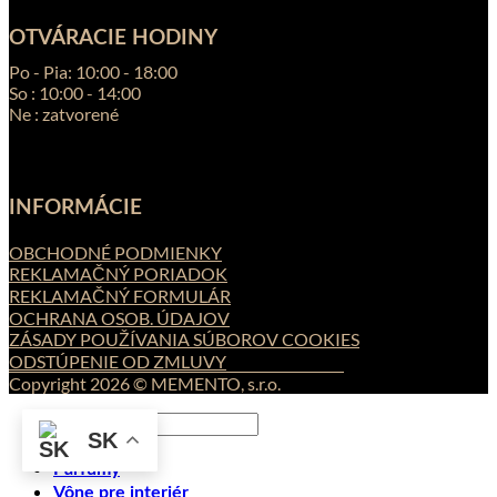
OTVÁRACIE HODINY
Po - Pia: 10:00 - 18:00
So : 10:00 - 14:00
Ne : zatvorené
INFORMÁCIE
OBCHODNÉ PODMIENKY
REKLAMAČNÝ PORIADOK
REKLAMAČNÝ FORMULÁR
OCHRANA OSOB. ÚDAJOV
ZÁSADY POUŽÍVANIA SÚBOROV COOKIES
ODSTÚPENIE OD ZMLUVY
Copyright 2026 © MEMENTO, s.r.o.
Hľadať:
SK
Parfumy
Vône pre interiér