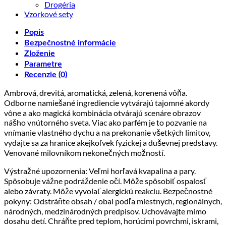
Drogéria
Vzorkové sety
Popis
Bezpečnostné informácie
Zloženie
Parametre
Recenzie (0)
Ambrová, drevitá, aromatická, zelená, korenená vôňa.
Odborne namiešané ingrediencie vytvárajú tajomné akordy
vône a ako magická kombinácia otvárajú scenáre obrazov
nášho vnútorného sveta. Viac ako parfém je to pozvanie na
vnímanie vlastného dychu a na prekonanie všetkých limitov,
vydajte sa za hranice akejkoľvek fyzickej a duševnej predstavy.
Venované milovníkom nekonečných možností.
Výstražné upozornenia: Veľmi horľavá kvapalina a pary.
Spôsobuje vážne podráždenie očí. Môže spôsobiť ospalosť
alebo závraty. Môže vyvolať alergickú reakciu. Bezpečnostné
pokyny: Odstráňte obsah / obal podľa miestnych, regionálnych,
národných, medzinárodných predpisov. Uchovávajte mimo
dosahu detí. Chráňte pred teplom, horúcimi povrchmi, iskrami,