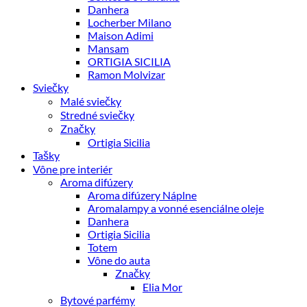
Danhera
Locherber Milano
Maison Adimi
Mansam
ORTIGIA SICILIA
Ramon Molvizar
Sviečky
Malé sviečky
Stredné sviečky
Značky
Ortigia Sicilia
Tašky
Vône pre interiér
Aroma difúzery
Aroma difúzery Náplne
Aromalampy a vonné esenciálne oleje
Danhera
Ortigia Sicilia
Totem
Vône do auta
Značky
Elia Mor
Bytové parfémy