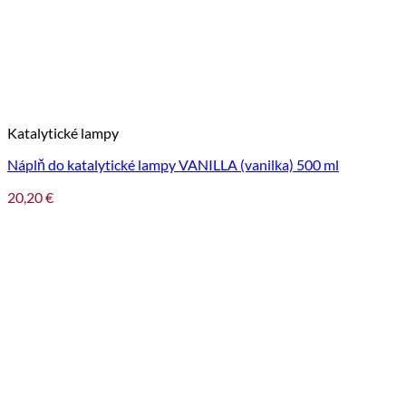
Katalytické lampy
Náplň do katalytické lampy VANILLA (vanilka) 500 ml
20,20
€