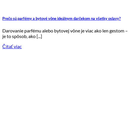
Prečo sú parfémy a bytové vône ideálnym darčekom na všetky oslavy?
Darovanie parfému alebo bytovej vône je viac ako len gestom –
je to spôsob, ako [...]
Čítať viac