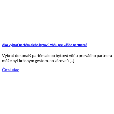
Ako vybrať parfém alebo bytovú vôňu pre vášho partnera?
Vybrať dokonalý parfém alebo bytovú vôňu pre vášho partnera
môže byť krásnym gestom, no zároveň [...]
Čítať viac