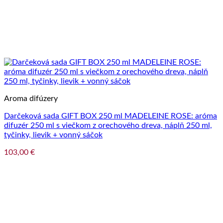
Aroma difúzery
Darčeková sada GIFT BOX 250 ml MADELEINE ROSE: aróma
difuzér 250 ml s viečkom z orechového dreva, náplň 250 ml,
tyčinky, lievik + vonný sáčok
103,00
€