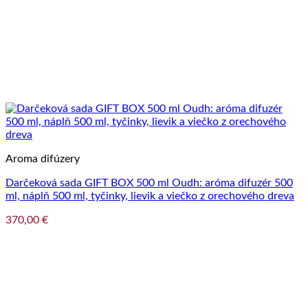
Aroma difúzery
Darčeková sada GIFT BOX 500 ml Oudh: aróma difuzér 500
ml, náplň 500 ml, tyčinky, lievik a viečko z orechového dreva
370,00
€