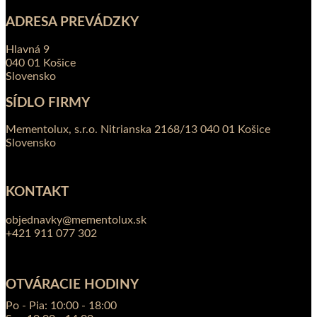
ADRESA PREVÁDZKY
Hlavná 9
040 01 Košice
Slovensko
SÍDLO FIRMY
Mementolux, s.r.o. Nitrianska 2168/13 040 01 Košice
Slovensko
KONTAKT
objednavky@mementolux.sk
+421 911 077 302
OTVÁRACIE HODINY
Po - Pia: 10:00 - 18:00