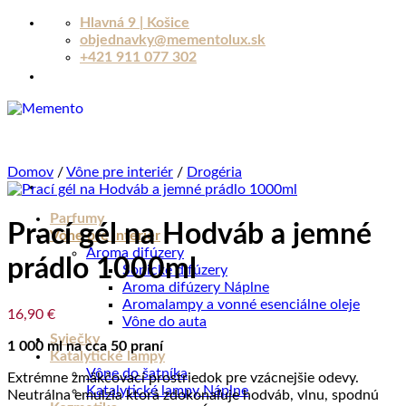
Skip
Hlavná 9 | Košice
to
objednavky@mementolux.sk
content
+421 911 077 302
Domov
/
Vône pre interiér
/
Drogéria
Parfumy
Prací gél na Hodváb a jemné
Vône pre interiér
Aroma difúzery
prádlo 1000ml
Sonické difúzery
Aroma difúzery Náplne
Aromalampy a vonné esenciálne oleje
16,90
€
Vône do auta
Sviečky
1 000 ml na cca 50 praní
Katalytické lampy
Vône do šatníka
Extrémne zmäkčovací prostriedok pre
vzácnejšie odevy
.
Katalytické lampy Náplne
Neutrálna emulzia ktorá
zdokonaľuje hodváb, vlnu, spodnú