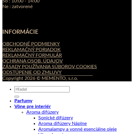
So : 10:00 - 14:00
Ne : zatvorené
INFORMÁCIE
OBCHODNÉ PODMIENKY
REKLAMAČNÝ PORIADOK
REKLAMAČNÝ FORMULÁR
OCHRANA OSOB. ÚDAJOV
ZÁSADY POUŽÍVANIA SÚBOROV COOKIES
ODSTÚPENIE OD ZMLUVY
Copyright 2026 © MEMENTO, s.r.o.
Hľadať:
Parfumy
Vône pre interiér
Aroma difúzery
Sonické difúzery
Aroma difúzery Náplne
Aromalampy a vonné esenciálne oleje