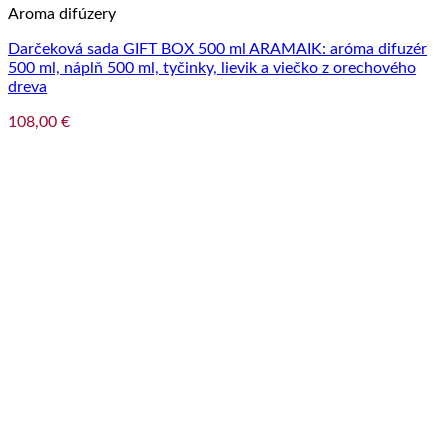
Aroma difúzery
Darčeková sada GIFT BOX 500 ml ARAMAIK: aróma difuzér
500 ml, náplň 500 ml, tyčinky, lievik a viečko z orechového
dreva
108,00
€