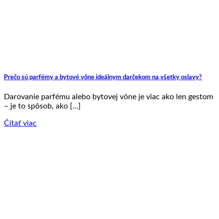
Prečo sú parfémy a bytové vône ideálnym darčekom na všetky oslavy?
Darovanie parfému alebo bytovej vône je viac ako len gestom
– je to spôsob, ako [...]
Čítať viac