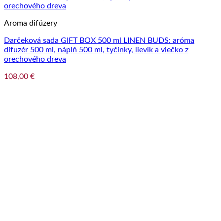
Aroma difúzery
Darčeková sada GIFT BOX 500 ml LINEN BUDS: aróma
difuzér 500 ml, náplň 500 ml, tyčinky, lievik a viečko z
orechového dreva
108,00
€