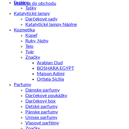
Fashion
Vrátiť sa do obchodu
Tašky
Katalytické lampy
Darčekové sady
Katalytické lampy Náplne
Kozmetika
Kúpeľ
Ruky, Nohy
Telo
Tvár
Značky
Arabian Oud
BOSHARA EGYPT
Maison Adimi
Ortigia Sicilia
Parfumy
Dámske parfumy
Darčekové poukážky
Darčekový box
Detské parfumy
Pánske parfumy
Unisex parfumy
Vlasové parfémy
Značky