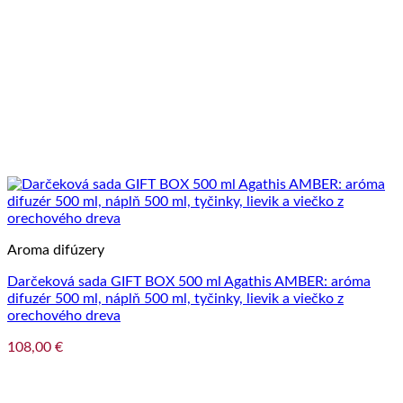
Aroma difúzery
Darčeková sada GIFT BOX 500 ml Agathis AMBER: aróma
difuzér 500 ml, náplň 500 ml, tyčinky, lievik a viečko z
orechového dreva
108,00
€