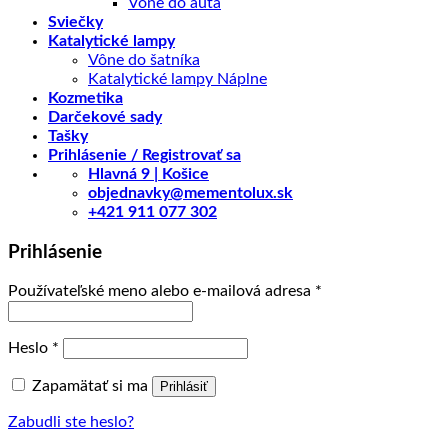
Vône do auta
Sviečky
Katalytické lampy
Vône do šatníka
Katalytické lampy Náplne
Kozmetika
Darčekové sady
Tašky
Prihlásenie / Registrovať sa
Hlavná 9 | Košice
objednavky@mementolux.sk
+421 911 077 302
Prihlásenie
Povinné
Používateľské meno alebo e-mailová adresa
*
Povinné
Heslo
*
Zapamätať si ma
Prihlásiť
Zabudli ste heslo?