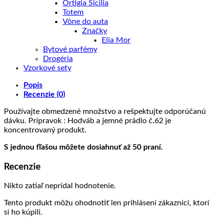
Ortigia Sicilia
Totem
Vône do auta
Značky
Elia Mor
Bytové parfémy
Drogéria
Vzorkové sety
Popis
Recenzie (0)
Používajte obmedzené množstvo a rešpektujte odporúčanú
dávku. Prípravok : Hodváb a jemné prádlo č.62 je
koncentrovaný produkt.
S jednou fľašou môžete dosiahnuť až 50 praní.
Recenzie
Nikto zatiaľ nepridal hodnotenie.
Tento produkt môžu ohodnotiť len prihlásení zákazníci, ktorí
si ho kúpili.