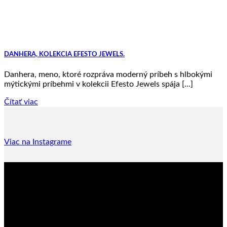
DANHERA, KOLEKCIA EFESTO JEWELS.
Danhera, meno, ktoré rozpráva moderný príbeh s hlbokými
mýtickými príbehmi v kolekcii Efesto Jewels spája [...]
Čítať viac
Viac na Instagrame