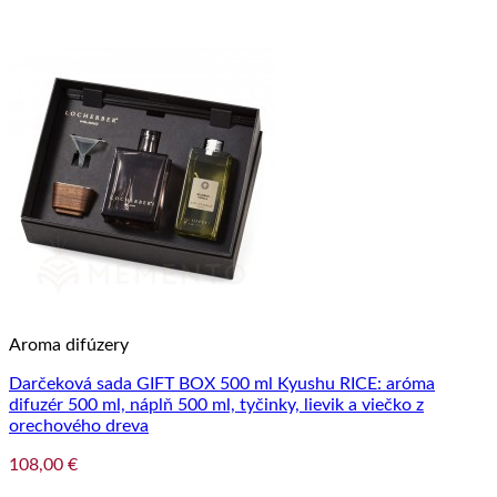
Aroma difúzery
Darčeková sada GIFT BOX 500 ml Kyushu RICE: aróma
difuzér 500 ml, náplň 500 ml, tyčinky, lievik a viečko z
orechového dreva
108,00
€