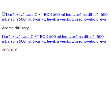
Aroma difúzery
Darčeková sada GIFT BOX 500 ml Inuit: aróma difuzér 500
ml, náplň 500 ml, tyčinky, lievik a viečko z orechového dreva
108,00
€