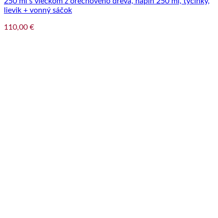
250 ml s viečkom z orechového dreva, náplň 250 ml, tyčinky,
lievik + vonný sáčok
110,00
€