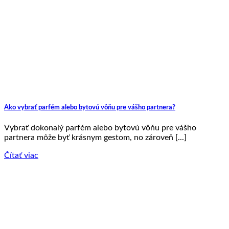
Ako vybrať parfém alebo bytovú vôňu pre vášho partnera?
Vybrať dokonalý parfém alebo bytovú vôňu pre vášho
partnera môže byť krásnym gestom, no zároveň [...]
Čítať viac