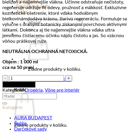
Kozmetika
bielizeň a najjemnejšie vlákna.
Účinne odstraňuje
nečistoty,
Darčekové sady
regeneruje udržuje fit odevy, pružnosť a mäkkosť.
Exkluzívne
Tašky
kozmetické ošetrenie, ktoré vďaka
hodvábnym
bielkovinám
dodáva krásnu,
žiarivú regeneráciu.
Formuluje sa
Hľadať:
výlučne s
drahými botanicky získanými povrchovo aktívnymi
látkami
. Dokonca aj tie najjemnejšie vlákna vďaka ultra
jemnému čistiacemu účinku nájdu čistotu a jas. So vzácnou
vôňou práškovej ruže.
NEUTRÁLNA OCHRANNÁ NETOXICKÁ.
Objem : 1 000 ml
cca na 50 praní
Žiadne produkty v košíku.
množstvo
Vrátiť sa do obchodu
Prací
Pridať do košíka
gél
Košík
Kategórie:
Drogéria
,
Vône pre interiér
na
Hľadať:
Hodváb
a
Kategórie
jemné
prádlo
AURA BUDAPEST
1000ml
Ďalšie
Žiadne produkty v košíku.
Darčekové sady