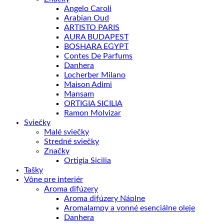
Angelo Caroli
Arabian Oud
ARTISTO PARIS
AURA BUDAPEST
BOSHARA EGYPT
Contes De Parfums
Danhera
Locherber Milano
Maison Adimi
Mansam
ORTIGIA SICILIA
Ramon Molvizar
Sviečky
Malé sviečky
Stredné sviečky
Značky
Ortigia Sicilia
Tašky
Vône pre interiér
Aroma difúzery
Aroma difúzery Náplne
Aromalampy a vonné esenciálne oleje
Danhera