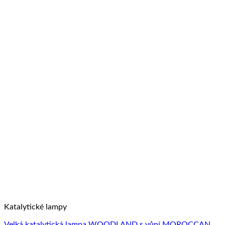
Katalytické lampy
Velká katalytická lampa WOODLAND s vůní MOROCCAN