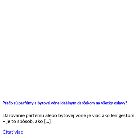
Prečo sú parfémy a bytové vône ideálnym darčekom na všetky oslavy?
Darovanie parfému alebo bytovej vône je viac ako len gestom
– je to spôsob, ako [...]
Čítať viac