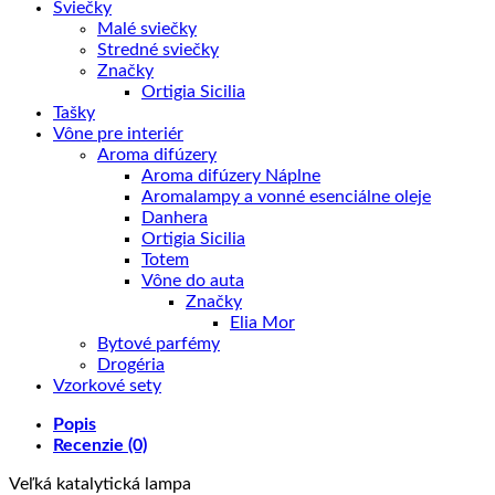
Sviečky
Malé sviečky
Stredné sviečky
Značky
Ortigia Sicilia
Tašky
Vône pre interiér
Aroma difúzery
Aroma difúzery Náplne
Aromalampy a vonné esenciálne oleje
Danhera
Ortigia Sicilia
Totem
Vône do auta
Značky
Elia Mor
Bytové parfémy
Drogéria
Vzorkové sety
Popis
Recenzie (0)
Veľká katalytická lampa