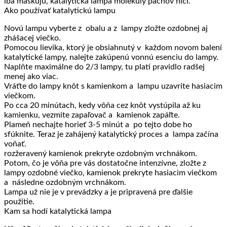
iba maskujú, katalytická lampa molekuly pachov ničí.
Ako používať katalytickú lampu
Novú lampu vyberte z obalu a z lampy zložte ozdobnej aj
zhášacej viečko.
Pomocou lievika, ktorý je obsiahnutý v každom novom balení
katalytické lampy, nalejte zakúpenú vonnú esenciu do lampy.
Naplňte maximálne do 2/3 lampy, tu platí pravidlo radšej
menej ako viac.
Vráťte do lampy knôt s kamienkom a lampu uzavrite hasiacim
viečkom.
Po cca 20 minútach, kedy vôňa cez knôt vystúpila až ku
kamienku, vezmite zapaľovač a kamienok zapáľte.
Plameň nechajte horieť 3-5 minút a po tejto dobe ho
sfúknite. Teraz je zahájený katalytický proces a lampa začína
voňať.
rozžeravený kamienok prekryte ozdobným vrchnákom.
Potom, čo je vôňa pre vás dostatočne intenzívne, zložte z
lampy ozdobné viečko, kamienok prekryte hasiacim viečkom
a následne ozdobným vrchnákom.
Lampa už nie je v prevádzky a je pripravená pre ďalšie
použitie.
Kam sa hodí katalytická lampa