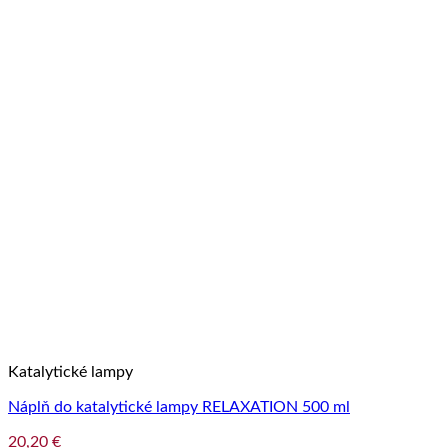
Katalytické lampy
Náplň do katalytické lampy RELAXATION 500 ml
20,20
€