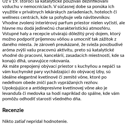
Už v 19. storočí sa katalytické používali dezinfikovaní
vzduchu v nemocniciach. V súčasnej dobe sa ponúka ich
využitie v privátnych lekárskych zariadeniach, hoteloch či
wellness centrách, kde sa pohybuje veľa návštevníkov.
Vhodne zvolený interiérový parfum priestor nielen vyčistí, ale
hlavne mu dodá jedinečnú charakteristickú atmosféru.
Vstupné haly a recepcie utvárajú dôležitý prvý dojem, ktorý
možno podporiť príjemnou vôňou a umocniť tak zážitok z
daného miesta. Je zároveň preukázané, že svieža povzbudivé
aróma zvýši vašu pracovnú aktivitu, preto sú katalytické
vhodné do pracovní, kancelárií, zasadacích miestností, kde sa
konajú dlhá, unavujúce rokovania.
Ak máte prepojený obývací priestor s kuchyňou a nepáči sa
vám kuchynské pary vychádzajúci do obývacej izby, sú
ideálne elegantné kvetinové či zemité vône, ktoré po
nedeľnom obede zničí pach vyprážaných rezňov.
Upokojujúce a antidepresívne kvetinovej vône ako je
levanduľa či medovka sa hodí napríklad do spálne, kde vám
pomôžu odhodiť starosti všedného dňa.
Recenzie
Nikto zatiaľ nepridal hodnotenie.