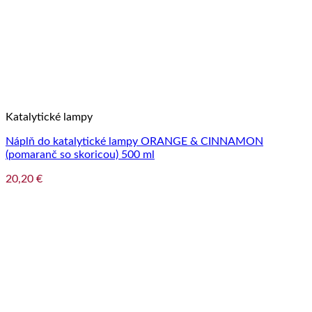
Katalytické lampy
Náplň do katalytické lampy ORANGE & CINNAMON
(pomaranč so skoricou) 500 ml
20,20
€