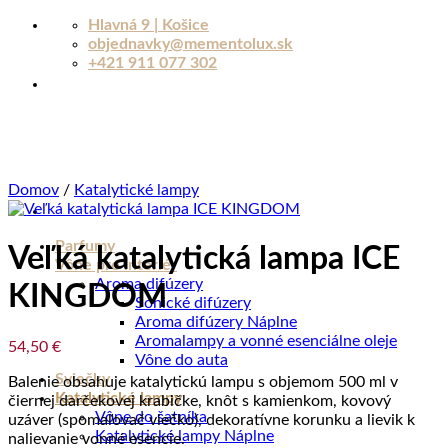
Skip
Hlavná 9 | Košice
to
objednavky@mementolux.sk
content
+421 911 077 302
Domov
/
Katalytické lampy
Parfumy
Veľká katalytická lampa ICE
Vône pre interiér
Aroma difúzery
KINGDOM
Sonické difúzery
Aroma difúzery Náplne
Aromalampy a vonné esenciálne oleje
54,50
€
Vône do auta
Sviečky
Balenie obsahuje katalytickú lampu s objemom 500 ml v
Katalytické lampy
čiernej darčekovej krabičke, knôt s kamienkom, kovový
Vône do šatníka
uzáver (spomaľovač viečko), dekoratívne korunku a lievik k
Katalytické lampy Náplne
nalievanie vonné esencie.