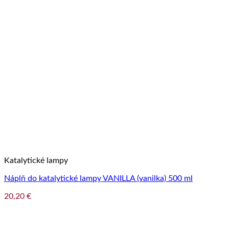
Katalytické lampy
Náplň do katalytické lampy VANILLA (vanilka) 500 ml
20,20
€