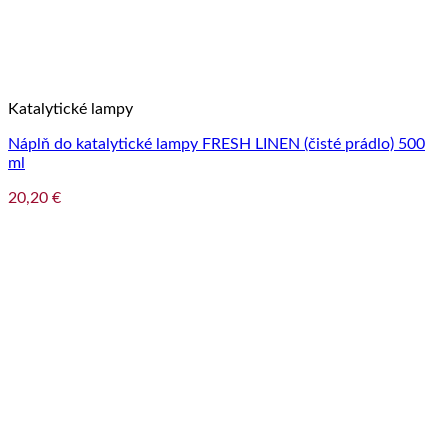
Katalytické lampy
Náplň do katalytické lampy FRESH LINEN (čisté prádlo) 500
ml
20,20
€