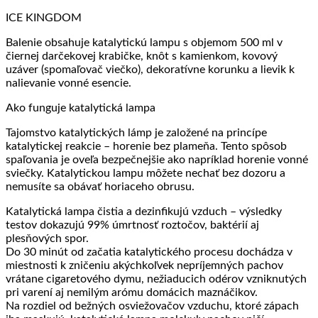
ICE KINGDOM
Balenie obsahuje katalytickú lampu s objemom 500 ml v
čiernej darčekovej krabičke, knôt s kamienkom, kovový
uzáver (spomaľovač viečko), dekoratívne korunku a lievik k
nalievanie vonné esencie.
Ako funguje katalytická lampa
Tajomstvo katalytických lámp je založené na princípe
katalytickej reakcie – horenie bez plameňa. Tento spôsob
spaľovania je oveľa bezpečnejšie ako napríklad horenie vonné
sviečky. Katalytickou lampu môžete nechať bez dozoru a
nemusíte sa obávať horiaceho obrusu.
Katalytická lampa čistia a dezinfikujú vzduch – výsledky
testov dokazujú 99% úmrtnosť roztočov, baktérií aj
plesňových spor.
Do 30 minút od začatia katalytického procesu dochádza v
miestnosti k zničeniu akýchkoľvek nepríjemných pachov
vrátane cigaretového dymu, nežiaducich odérov vzniknutých
pri varení aj nemilým arómu domácich maznáčikov.
Na rozdiel od bežných osviežovačov vzduchu, ktoré zápach