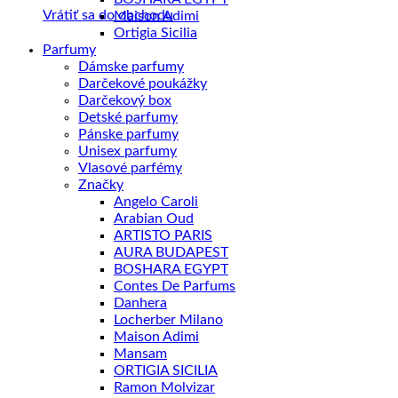
Vrátiť sa do obchodu
Maison Adimi
Ortigia Sicilia
Parfumy
Dámske parfumy
Darčekové poukážky
Darčekový box
Detské parfumy
Pánske parfumy
Unisex parfumy
Vlasové parfémy
Značky
Angelo Caroli
Arabian Oud
ARTISTO PARIS
AURA BUDAPEST
BOSHARA EGYPT
Contes De Parfums
Danhera
Locherber Milano
Maison Adimi
Mansam
ORTIGIA SICILIA
Ramon Molvizar