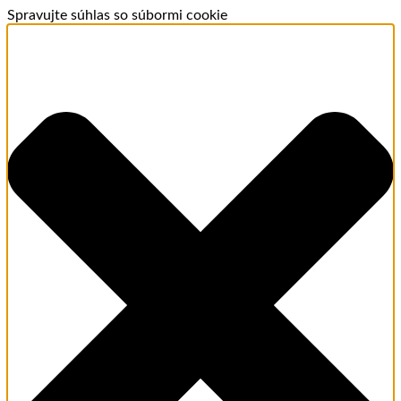
Spravujte súhlas so súbormi cookie
Aroma - osobný poradca
MEMENTOLUX.SK · ONLINE
Dobrý deň. Vitajte v Mementolux.sk
Som Aroma, pomôžem Vám nájsť Vašu dokonalú vôňu.
Dovoľte mi poradiť Vám s výberom.
Welcome. I am also available to assist you in English.
🎁 HĽADÁM DARČEK
💫 ODPORUČTE MI VÔŇU
🏠 VÔNE DO DOMÁCNOSTI
14:38