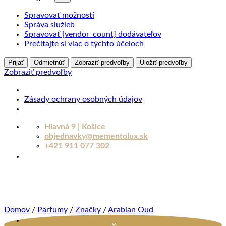
Spravovať možnosti
Správa služieb
Spravovať {vendor_count} dodávateľov
Prečítajte si viac o týchto účeloch
Prijať
Odmietnúť
Zobraziť predvoľby
Uložiť predvoľby
Zobraziť predvoľby
Zásady ochrany osobných údajov
Skip
Hlavná 9 | Košice
to
objednavky@mementolux.sk
content
+421 911 077 302
Domov
/
Parfumy
/
Značky
/
Arabian Oud
-%