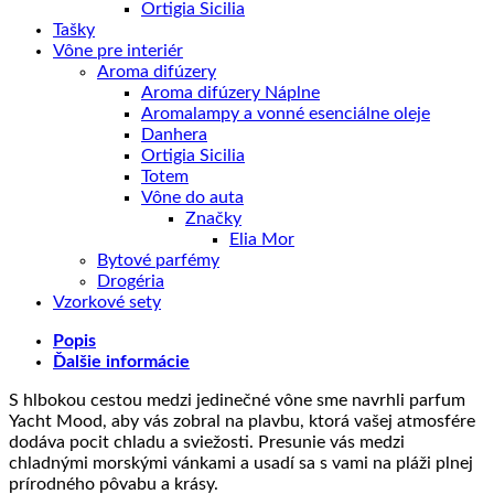
Ortigia Sicilia
Tašky
Vône pre interiér
Aroma difúzery
Aroma difúzery Náplne
Aromalampy a vonné esenciálne oleje
Danhera
Ortigia Sicilia
Totem
Vône do auta
Značky
Elia Mor
Bytové parfémy
Drogéria
Vzorkové sety
Popis
Ďalšie informácie
S hlbokou cestou medzi jedinečné vône sme navrhli parfum
Yacht Mood, aby vás zobral na plavbu, ktorá vašej atmosfére
dodáva pocit chladu a sviežosti. Presunie vás medzi
chladnými morskými vánkami a usadí sa s vami na pláži plnej
prírodného pôvabu a krásy.