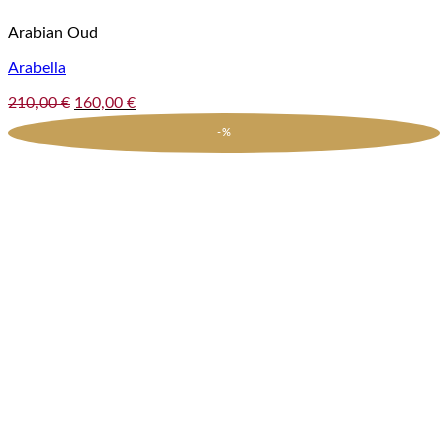
Arabian Oud
Arabella
Pôvodná
Aktuálna
210,00
€
160,00
€
cena
cena
-%
bola:
je:
210,00 €.
160,00 €.