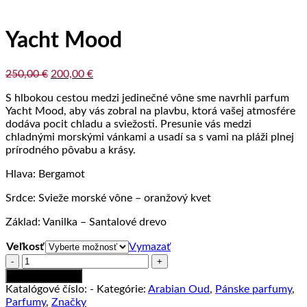
Yacht Mood
Pôvodná
Aktuálna
250,00
€
200,00
€
cena
cena
S hlbokou cestou medzi jedinečné vône sme navrhli parfum
bola:
je:
Yacht Mood, aby vás zobral na plavbu, ktorá vašej atmosfére
250,00 €.
200,00 €.
dodáva pocit chladu a sviežosti. Presunie vás medzi
chladnými morskými vánkami a usadí sa s vami na pláži plnej
prírodného pôvabu a krásy.
Hlava: Bergamot
Srdce: Svieže morské vône – oranžový kvet
Základ: Vanilka – Santalové drevo
Veľkosť
Vymazať
množstvo
Yacht
Pridať do košíka
Mood
Katalógové číslo:
-
Kategórie:
Arabian Oud
,
Pánske parfumy
,
Parfumy
,
Značky