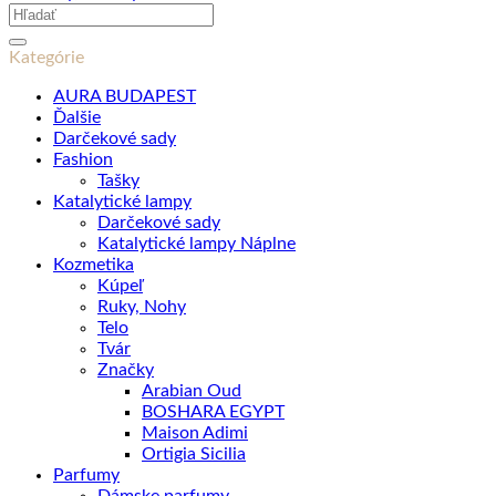
Hľadať:
Kategórie
AURA BUDAPEST
Ďalšie
Darčekové sady
Fashion
Tašky
Katalytické lampy
Darčekové sady
Katalytické lampy Náplne
Kozmetika
Kúpeľ
Ruky, Nohy
Telo
Tvár
Značky
Arabian Oud
BOSHARA EGYPT
Maison Adimi
Ortigia Sicilia
Parfumy