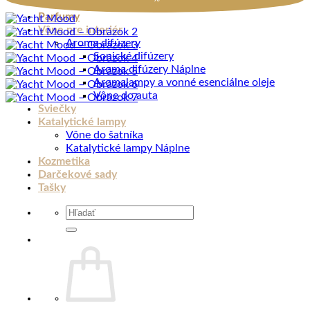
Parfumy
Vône pre interiér
Aroma difúzery
Sonické difúzery
Aroma difúzery Náplne
Aromalampy a vonné esenciálne oleje
Vône do auta
Sviečky
Katalytické lampy
Vône do šatníka
Katalytické lampy Náplne
Kozmetika
Darčekové sady
Tašky
Hľadať: