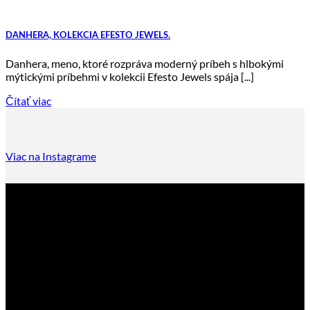
DANHERA, KOLEKCIA EFESTO JEWELS.
Danhera, meno, ktoré rozpráva moderný príbeh s hlbokými
mýtickými príbehmi v kolekcii Efesto Jewels spája [...]
Čítať viac
Viac na Instagrame