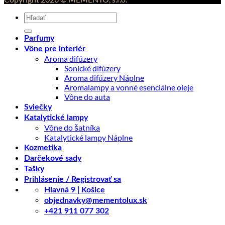
Hľadať:
Parfumy
Vône pre interiér
Aroma difúzery
Sonické difúzery
Aroma difúzery Náplne
Aromalampy a vonné esenciálne oleje
Vône do auta
Sviečky
Katalytické lampy
Vône do šatníka
Katalytické lampy Náplne
Kozmetika
Darčekové sady
Tašky
Prihlásenie / Registrovať sa
Hlavná 9 | Košice
objednavky@mementolux.sk
+421 911 077 302