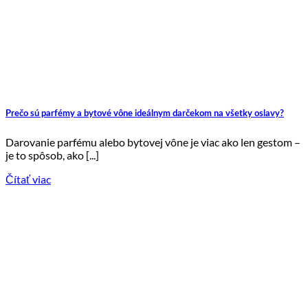
Prečo sú parfémy a bytové vône ideálnym darčekom na všetky oslavy?
Darovanie parfému alebo bytovej vône je viac ako len gestom –
je to spôsob, ako [...]
Čítať viac