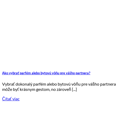
Ako vybrať parfém alebo bytovú vôňu pre vášho partnera?
Vybrať dokonalý parfém alebo bytovú vôňu pre vášho partnera
môže byť krásnym gestom, no zároveň [...]
Čítať viac