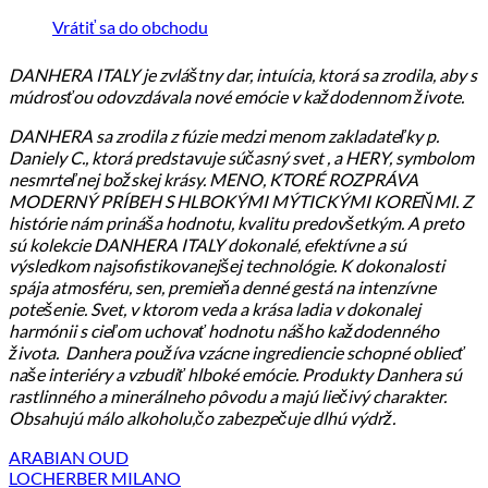
Vrátiť sa do obchodu
DANHERA ITALY je zvláštny dar, intuícia, ktorá sa zrodila, aby s
múdrosťou odovzdávala nové emócie v každodennom živote.
DANHERA sa zrodila z fúzie medzi menom zakladateľky p.
Daniely C., ktorá predstavuje súčasný svet , a HERY, symbolom
nesmrteľnej božskej krásy. MENO, KTORÉ ROZPRÁVA
MODERNÝ PRÍBEH S HLBOKÝMI MÝTICKÝMI KOREŇMI. Z
histórie nám prináša hodnotu, kvalitu predovšetkým. A preto
sú kolekcie DANHERA ITALY dokonalé, efektívne a sú
výsledkom najsofistikovanejšej technológie. K dokonalosti
spája atmosféru, sen, premieňa denné gestá na intenzívne
potešenie. Svet, v ktorom veda a krása ladia v dokonalej
harmónii s cieľom uchovať hodnotu nášho každodenného
života. Danhera používa vzácne ingrediencie schopné obliecť
naše interiéry a vzbudiť hlboké emócie. Produkty Danhera sú
rastlinného a minerálneho pôvodu a majú liečivý charakter.
Obsahujú málo alkoholu,čo zabezpečuje dlhú výdrž.
ARABIAN OUD
LOCHERBER MILANO