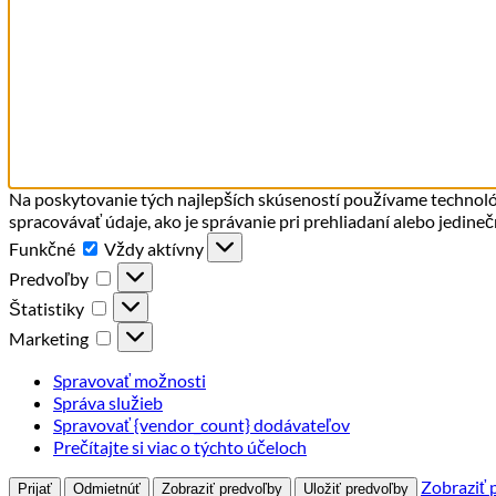
Na poskytovanie tých najlepších skúseností používame technológ
spracovávať údaje, ako je správanie pri prehliadaní alebo jedine
Funkčné
Funkčné
Vždy aktívny
Predvoľby
Predvoľby
Štatistiky
Štatistiky
Marketing
Marketing
Spravovať možnosti
Správa služieb
Spravovať {vendor_count} dodávateľov
Prečítajte si viac o týchto účeloch
Zobraziť 
Prijať
Odmietnúť
Zobraziť predvoľby
Uložiť predvoľby