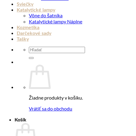
Sviečky
Katalytické lampy
Vône do šatníka
Katalytické lampy Náplne
Kozmetika
Darčekové sady
Tašky
Hľadať:
Žiadne produkty v košíku.
Vrátiť sa do obchodu
Košík