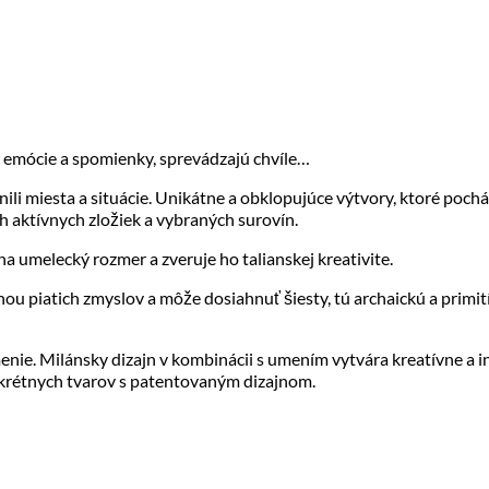
 emócie a spomienky, sprevádzajú chvíle…
li miesta a situácie. Unikátne a obklopujúce výtvory, ktoré pochá
h aktívnych zložiek a vybraných surovín.
na umelecký rozmer a zveruje ho talianskej kreativite.
 piatich zmyslov a môže dosiahnuť šiesty, tú archaickú a primitív
nie. Milánsky dizajn v kombinácii s umením vytvára kreatívne a i
nkrétnych tvarov s patentovaným dizajnom.