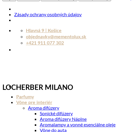
Zásady ochrany osobných údajov
Skip
Hlavná 9 | Košice
to
objednavky@mementolux.sk
content
+421 911 077 302
LOCHERBER MILANO
Parfumy
Vône pre interiér
Aroma difúzery
Sonické difúzery
Aroma difúzery Náplne
Aromalampy a vonné esenciálne oleje
Vône do auta