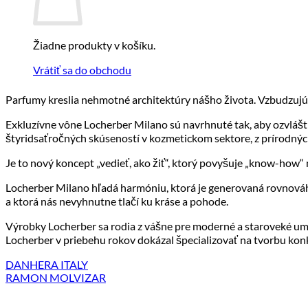
Žiadne produkty v košíku.
Vrátiť sa do obchodu
Parfumy kreslia nehmotné architektúry nášho života. Vzbudzujú
Exkluzívne vône Locherber Milano sú navrhnuté tak, aby ozvláštni
štyridsaťročných skúseností v kozmetickom sektore, z prírodnýc
Je to nový koncept „vedieť, ako žiť“, ktorý povyšuje „know-how“ 
Locherber Milano hľadá harmóniu, ktorá je generovaná rovnováhou
a ktorá nás nevyhnutne tlačí ku kráse a pohode.
Výrobky Locherber sa rodia z vášne pre moderné a staroveké ume
Locherber v priebehu rokov dokázal špecializovať na tvorbu ko
DANHERA ITALY
RAMON MOLVIZAR