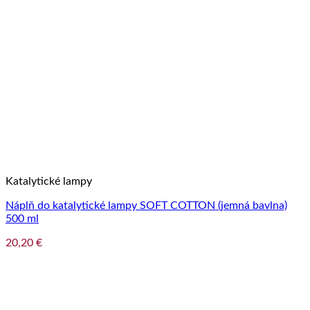
Katalytické lampy
Náplň do katalytické lampy SOFT COTTON (jemná bavlna)
500 ml
20,20
€