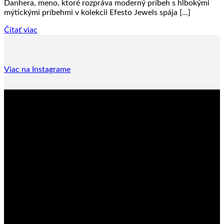
Danhera, meno, ktoré rozpráva moderný príbeh s hlbokými
mýtickými príbehmi v kolekcii Efesto Jewels spája [...]
Čítať viac
Viac na Instagrame