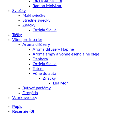
ORTIGIA SICILIA
Ramon Molvizar
Sviečky
Malé sviečky
Stredné sviečky
Značky
Ortigia Sicilia
Tašky
Vône pre interiér
Aroma difúzery
Aroma difúzery Náplne
Aromalampy a vonné esenciálne oleje
Danhera
Ortigia Sicilia
Totem
Vône do auta
Značky
Elia Mor
Bytové parfémy
Drogéria
Vzorkové sety
Popis
Recenzie (0)