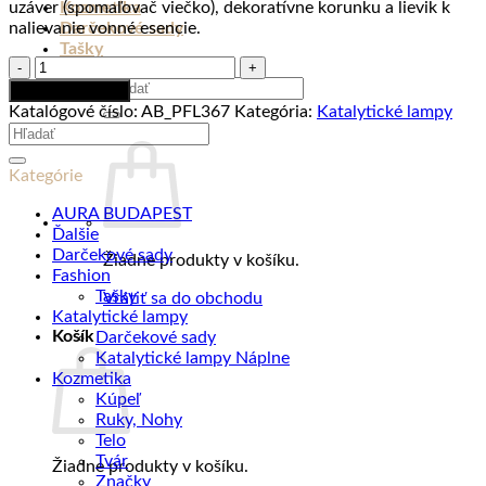
uzáver (spomaľovač viečko), dekoratívne korunku a lievik k
Kozmetika
nalievanie vonné esencie.
Darčekové sady
Tašky
množstvo
Veľká
Hľadať:
Pridať do košíka
katalytická
Katalógové číslo:
AB_PFL367
Kategória:
Katalytické lampy
lampa
Hľadať:
DEEP
PURPLE
Kategórie
AURA BUDAPEST
Ďalšie
Darčekové sady
Žiadne produkty v košíku.
Fashion
Tašky
Vrátiť sa do obchodu
Katalytické lampy
Košík
Darčekové sady
Katalytické lampy Náplne
Kozmetika
Kúpeľ
Ruky, Nohy
Telo
Tvár
Žiadne produkty v košíku.
Značky