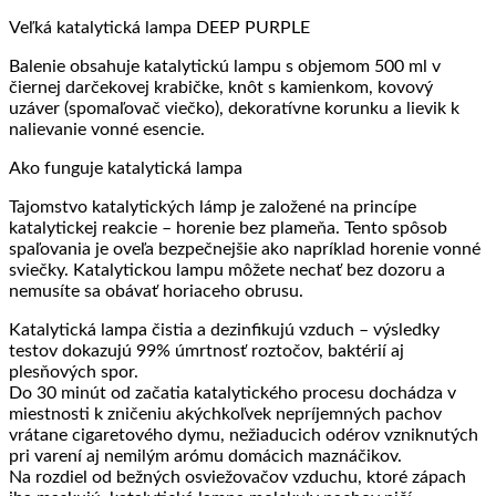
Veľká katalytická lampa DEEP PURPLE
Balenie obsahuje katalytickú lampu s objemom 500 ml v
čiernej darčekovej krabičke, knôt s kamienkom, kovový
uzáver (spomaľovač viečko), dekoratívne korunku a lievik k
nalievanie vonné esencie.
Ako funguje katalytická lampa
Tajomstvo katalytických lámp je založené na princípe
katalytickej reakcie – horenie bez plameňa. Tento spôsob
spaľovania je oveľa bezpečnejšie ako napríklad horenie vonné
sviečky. Katalytickou lampu môžete nechať bez dozoru a
nemusíte sa obávať horiaceho obrusu.
Katalytická lampa čistia a dezinfikujú vzduch – výsledky
testov dokazujú 99% úmrtnosť roztočov, baktérií aj
plesňových spor.
Do 30 minút od začatia katalytického procesu dochádza v
miestnosti k zničeniu akýchkoľvek nepríjemných pachov
vrátane cigaretového dymu, nežiaducich odérov vzniknutých
pri varení aj nemilým arómu domácich maznáčikov.
Na rozdiel od bežných osviežovačov vzduchu, ktoré zápach