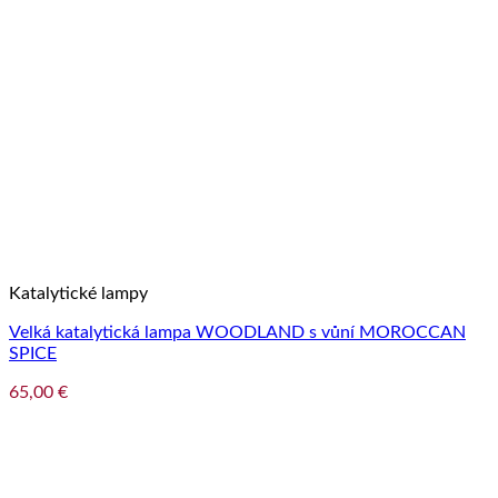
Katalytické lampy
Velká katalytická lampa WOODLAND s vůní MOROCCAN
SPICE
65,00
€