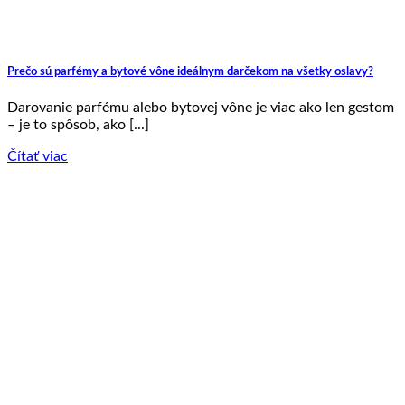
Prečo sú parfémy a bytové vône ideálnym darčekom na všetky oslavy?
Darovanie parfému alebo bytovej vône je viac ako len gestom
– je to spôsob, ako [...]
Čítať viac