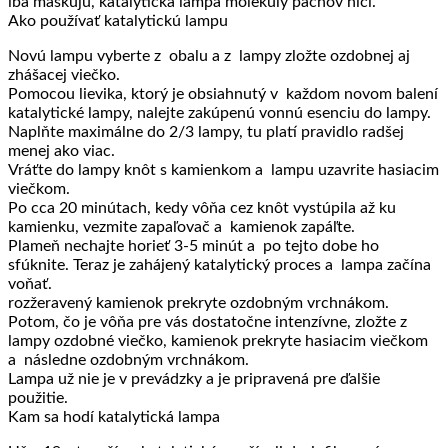
iba maskujú, katalytická lampa molekuly pachov ničí.
Ako používať katalytickú lampu
Novú lampu vyberte z obalu a z lampy zložte ozdobnej aj
zhášacej viečko.
Pomocou lievika, ktorý je obsiahnutý v každom novom balení
katalytické lampy, nalejte zakúpenú vonnú esenciu do lampy.
Naplňte maximálne do 2/3 lampy, tu platí pravidlo radšej
menej ako viac.
Vráťte do lampy knôt s kamienkom a lampu uzavrite hasiacim
viečkom.
Po cca 20 minútach, kedy vôňa cez knôt vystúpila až ku
kamienku, vezmite zapaľovač a kamienok zapáľte.
Plameň nechajte horieť 3-5 minút a po tejto dobe ho
sfúknite. Teraz je zahájený katalytický proces a lampa začína
voňať.
rozžeravený kamienok prekryte ozdobným vrchnákom.
Potom, čo je vôňa pre vás dostatočne intenzívne, zložte z
lampy ozdobné viečko, kamienok prekryte hasiacim viečkom
a následne ozdobným vrchnákom.
Lampa už nie je v prevádzky a je pripravená pre ďalšie
použitie.
Kam sa hodí katalytická lampa