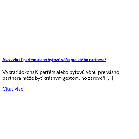
Ako vybrať parfém alebo bytovú vôňu pre vášho partnera?
Vybrať dokonalý parfém alebo bytovú vôňu pre vášho
partnera môže byť krásnym gestom, no zároveň [...]
Čítať viac