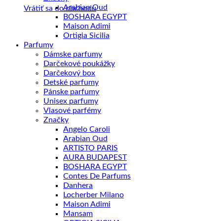
Arabian Oud
Vrátiť sa do obchodu
BOSHARA EGYPT
Maison Adimi
Ortigia Sicilia
Parfumy
Dámske parfumy
Darčekové poukážky
Darčekový box
Detské parfumy
Pánske parfumy
Unisex parfumy
Vlasové parfémy
Značky
Angelo Caroli
Arabian Oud
ARTISTO PARIS
AURA BUDAPEST
BOSHARA EGYPT
Contes De Parfums
Danhera
Locherber Milano
Maison Adimi
Mansam