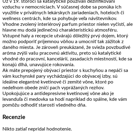
Už v 19. storočí sa katalytické používali dezinfikovaní
vzduchu v nemocniciach. V súčasnej dobe sa ponúka ich
využitie v privátnych lekárskych zariadeniach, hoteloch či
wellness centrách, kde sa pohybuje veľa návštevníkov.
Vhodne zvolený interiérový parfum priestor nielen vyčistí, ale
hlavne mu dodá jedinečnú charakteristickú atmosféru.
Vstupné haly a recepcie utvárajú dôležitý prvý dojem, ktorý
možno podporiť príjemnou vôňou a umocniť tak zážitok z
daného miesta. Je zároveň preukázané, že svieža povzbudivé
aróma zvýši vašu pracovnú aktivitu, preto sú katalytické
vhodné do pracovní, kancelárií, zasadacích miestností, kde sa
konajú dlhá, unavujúce rokovania.
Ak máte prepojený obývací priestor s kuchyňou a nepáči sa
vám kuchynské pary vychádzajúci do obývacej izby, sú
ideálne elegantné kvetinové či zemité vône, ktoré po
nedeľnom obede zničí pach vyprážaných rezňov.
Upokojujúce a antidepresívne kvetinovej vône ako je
levanduľa či medovka sa hodí napríklad do spálne, kde vám
pomôžu odhodiť starosti všedného dňa.
Recenzie
Nikto zatiaľ nepridal hodnotenie.